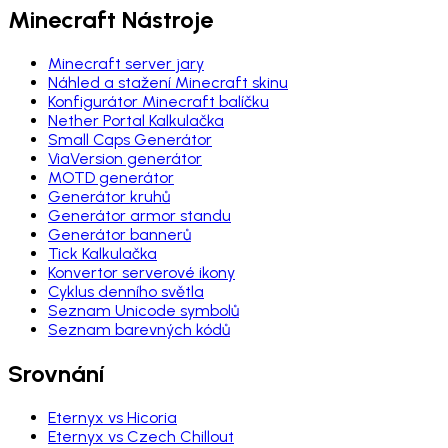
Minecraft Nástroje
Minecraft server jary
Náhled a stažení Minecraft skinu
Konfigurátor Minecraft balíčku
Nether Portal Kalkulačka
Small Caps Generátor
ViaVersion generátor
MOTD generátor
Generátor kruhů
Generátor armor standu
Generátor bannerů
Tick Kalkulačka
Konvertor serverové ikony
Cyklus denního světla
Seznam Unicode symbolů
Seznam barevných kódů
Srovnání
Eternyx vs Hicoria
Eternyx vs Czech Chillout