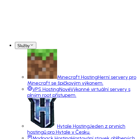
Služby
Minecraft Hosting
Herní servery pro
Minecraft se špičkovým výkonem.
VPS Hosting
Nové
Výkonné virtuální servery s
plným root přístupem.
Hytale Hosting
Jeden z prvních
hostingů pro Hytale v Česku.
Modpack Hosting
Hostování stovek oblíbených