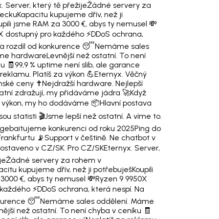
. Server, který tě přežije
Žádné servery za
ecku
Kapacitu kupujeme dřív, než ji
upili jsme RAM za 3000 €, abys ty nemusel 💸
X dostupný pro každého ⚡
DDoS ochrana,
Na rozdíl od konkurence 😴
Nemáme sales
áme hardware
Levnější než ostatní. To není
u 🧾
99,9 % uptime není slib, ale garance
reklamu. Platíš za výkon 💪
Eternyx. Věčný
nské ceny ✝️
Nejdražší hardware. Nejlepší
atní zdražují, my přidáváme jádra 🚀
Když
jí výkon, my ho dodáváme 📦
Hlavní postava
ou statisti 🎬
Jsme lepší než ostatní. A víme to.
agebaitujeme konkurenci od roku 2025
Ping do
Frankfurtu 📡
Support v češtině. Ne chatbot v
ostaveno v CZ/SK. Pro CZ/SK
Eternyx. Server,
je
Žádné servery za rohem v
citu kupujeme dřív, než ji potřebuješ
Koupili
3000 €, abys ty nemusel 💸
Ryzen 9 9950X
 každého ⚡
DDoS ochrana, která nespí. Na
nkurence 😴
Nemáme sales oddělení. Máme
nější než ostatní. To není chyba v ceníku 🧾