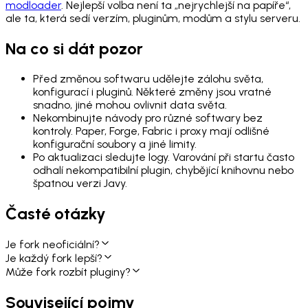
modloader
. Nejlepší volba není ta „nejrychlejší na papíře“,
ale ta, která sedí verzím, pluginům, modům a stylu serveru.
Na co si dát pozor
Před změnou softwaru udělejte zálohu světa,
konfigurací i pluginů. Některé změny jsou vratné
snadno, jiné mohou ovlivnit data světa.
Nekombinujte návody pro různé softwary bez
kontroly. Paper, Forge, Fabric i proxy mají odlišné
konfigurační soubory a jiné limity.
Po aktualizaci sledujte logy. Varování při startu často
odhalí nekompatibilní plugin, chybějící knihovnu nebo
špatnou verzi Javy.
Časté otázky
Je fork neoficiální?
Je každý fork lepší?
Může fork rozbít pluginy?
Související pojmy