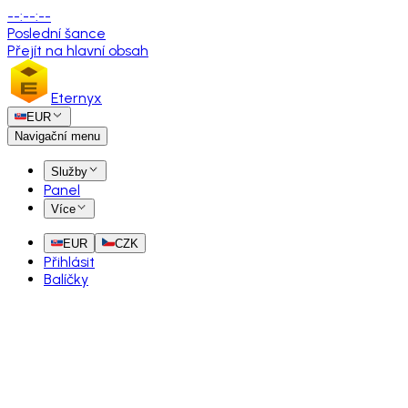
--
:
--
:
--
Poslední šance
Přejít na hlavní obsah
Eternyx
EUR
Navigační menu
Služby
Panel
Více
EUR
CZK
Přihlásit
Balíčky