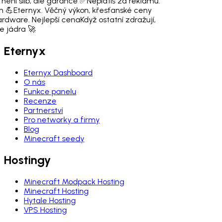
 není slib, ale garance ✅
Neplatíš za reklamu.
n 💪
Eternyx. Věčný výkon, křesťanské ceny
ardware. Nejlepší cena
Když ostatní zdražují,
 jádra 🚀
Eternyx
Eternyx Dashboard
O nás
Funkce panelu
Recenze
Partnerství
Pro networky a firmy
Blog
Minecraft seedy
Hostingy
Minecraft Modpack Hosting
Minecraft Hosting
Hytale Hosting
VPS Hosting