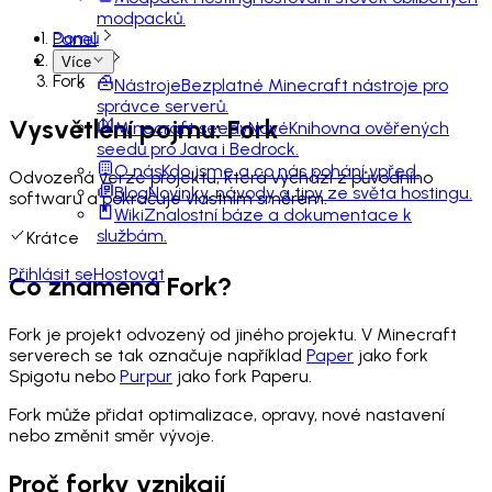
modpacků.
Domů
Panel
Slovník
Více
Fork
Nástroje
Bezplatné Minecraft nástroje pro
správce serverů.
Vysvětlení pojmu: Fork
Minecraft seedy
Nové
Knihovna ověřených
seedů pro Java i Bedrock.
O nás
Kdo jsme a co nás pohání vpřed.
Odvozená verze projektu, která vychází z původního
Blog
Novinky, návody a tipy ze světa hostingu.
softwaru a pokračuje vlastním směrem.
Wiki
Znalostní báze a dokumentace k
službám.
Krátce
Přihlásit se
Hostovat
Co znamená Fork?
Fork je projekt odvozený od jiného projektu. V Minecraft
serverech se tak označuje například
Paper
jako fork
Spigotu nebo
Purpur
jako fork Paperu.
Fork může přidat optimalizace, opravy, nové nastavení
nebo změnit směr vývoje.
Proč forky vznikají