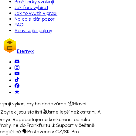
Proč forky vznikají
Jak fork vybírat
Jak to využít v praxi
Na co si dát pozor
FAQ
Související pojmy
Eternyx
larpují výkon, my ho dodáváme 📦
Hlavní
Zbytek jsou statisti 🎬
Jsme lepší než ostatní. A
ernyx. Ragebaitujeme konkurenci od roku
Prahy, ne do Frankfurtu 📡
Support v češtině.
ngličtině 🗣️
Postaveno v CZ/SK. Pro