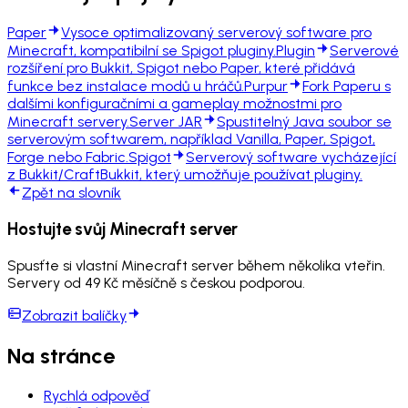
Paper
Vysoce optimalizovaný serverový software pro
Minecraft, kompatibilní se Spigot pluginy.
Plugin
Serverové
rozšíření pro Bukkit, Spigot nebo Paper, které přidává
funkce bez instalace modů u hráčů.
Purpur
Fork Paperu s
dalšími konfiguračními a gameplay možnostmi pro
Minecraft servery.
Server JAR
Spustitelný Java soubor se
serverovým softwarem, například Vanilla, Paper, Spigot,
Forge nebo Fabric.
Spigot
Serverový software vycházející
z Bukkit/CraftBukkit, který umožňuje používat pluginy.
Zpět na slovník
Hostujte svůj Minecraft server
Spusťte si vlastní Minecraft server během několika vteřin.
Servery od 49 Kč měsíčně s českou podporou.
Zobrazit balíčky
Na stránce
Rychlá odpověď