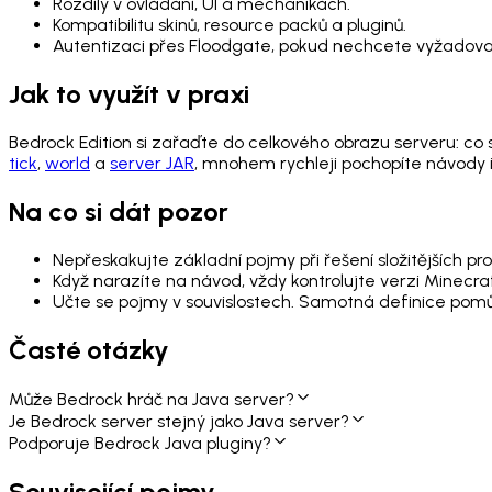
Rozdíly v ovládání, UI a mechanikách.
Kompatibilitu skinů, resource packů a pluginů.
Autentizaci přes Floodgate, pokud nechcete vyžadova
Jak to využít v praxi
Bedrock Edition si zařaďte do celkového obrazu serveru: co se
tick
,
world
a
server JAR
, mnohem rychleji pochopíte návody i
Na co si dát pozor
Nepřeskakujte základní pojmy při řešení složitějších pr
Když narazíte na návod, vždy kontrolujte verzi Minecra
Učte se pojmy v souvislostech. Samotná definice pomůže
Časté otázky
Může Bedrock hráč na Java server?
Je Bedrock server stejný jako Java server?
Podporuje Bedrock Java pluginy?
Související pojmy