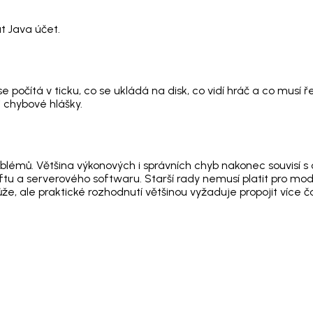
t Java účet.
 počítá v ticku, co se ukládá na disk, co vidí hráč a co musí 
 chybové hlášky.
oblémů. Většina výkonových i správních chyb nakonec souvisí s 
ftu a serverového softwaru. Starší rady nemusí platit pro mod
, ale praktické rozhodnutí většinou vyžaduje propojit více čá