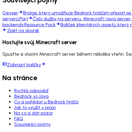
Geyser
Bridge, který umožňuje Bedrock hráčům připojit se 
serverů.
Port
Číslo služby na serveru. Minecraft Java server
backendy.
Resource Pack
Balíček klientských assetů, který
Zpět na slovník
Hostujte svůj Minecraft server
Spusťte si vlastní Minecraft server během několika vteřin. S
Zobrazit balíčky
Na stránce
Rychlá odpověď
Bedrock vs Java
Co si pohlídat u Bedrock hráčů
Jak to využít v praxi
Na co si dát pozor
FAQ
Související pojmy