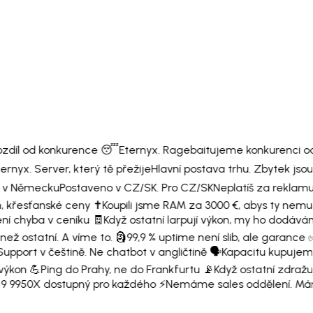
ozdíl od konkurence 😴
Eternyx. Ragebaitujeme konkurenci od
ernyx. Server, který tě přežije
Hlavní postava trhu. Zbytek jsou s
 v Německu
Postaveno v CZ/SK. Pro CZ/SK
Neplatíš za reklamu.
, křesťanské ceny ✝️
Koupili jsme RAM za 3000 €, abys ty nemus
ení chyba v ceníku 🧾
Když ostatní larpují výkon, my ho dodává
než ostatní. A víme to. 🗿
99,9 % uptime není slib, ale garance 
upport v češtině. Ne chatbot v angličtině 🗣️
Kapacitu kupujeme 
výkon 💪
Ping do Prahy, ne do Frankfurtu 📡
Když ostatní zdražu
9 9950X dostupný pro každého ⚡
Nemáme sales oddělení. Má