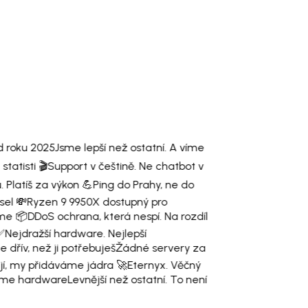
 roku 2025
Jsme lepší než ostatní. A víme
tatisti 🎬
Support v češtině. Ne chatbot v
 Platíš za výkon 💪
Ping do Prahy, ne do
el 💸
Ryzen 9 9950X dostupný pro
me 📦
DDoS ochrana, která nespí. Na rozdíl
✅
Nejdražší hardware. Nejlepší
dřív, než ji potřebuješ
Žádné servery za
jí, my přidáváme jádra 🚀
Eternyx. Věčný
me hardware
Levnější než ostatní. To není