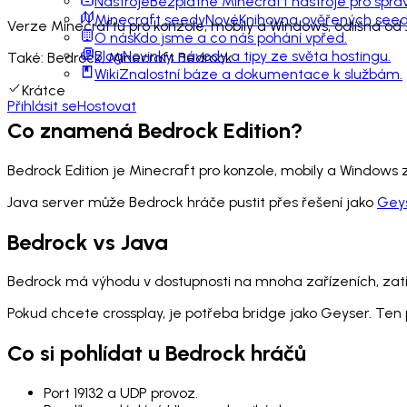
Nástroje
Bezplatné Minecraft nástroje pro sprá
Minecraft seedy
Nové
Knihovna ověřených seedů
Verze Minecraftu pro konzole, mobily a Windows, odlišná od J
O nás
Kdo jsme a co nás pohání vpřed.
Blog
Novinky, návody a tipy ze světa hostingu.
Také:
Bedrock, Minecraft Bedrock
Wiki
Znalostní báze a dokumentace k službám.
Krátce
Přihlásit se
Hostovat
Co znamená Bedrock Edition?
Bedrock Edition je Minecraft pro konzole, mobily a Windows z
Java server může Bedrock hráče pustit přes řešení jako
Gey
Bedrock vs Java
Bedrock má výhodu v dostupnosti na mnoha zařízeních, zatí
Pokud chcete crossplay, je potřeba bridge jako Geyser. Ten
Co si pohlídat u Bedrock hráčů
Port 19132 a UDP provoz.