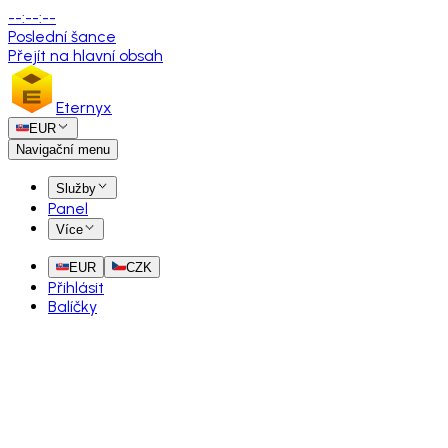
--
:
--
:
--
Poslední šance
Přejít na hlavní obsah
Eternyx
EUR
Navigační menu
Služby
Panel
Více
EUR
CZK
Přihlásit
Balíčky