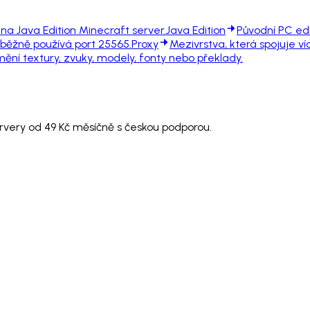
na Java Edition Minecraft server.
Java Edition
Původní PC edi
 běžně používá port 25565.
Proxy
Mezivrstva, která spojuje v
 mění textury, zvuky, modely, fonty nebo překlady.
ervery od 49 Kč měsíčně s českou podporou.