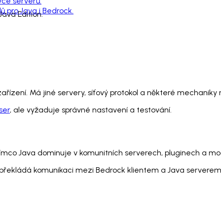
vce serverů.
 pro Java i Bedrock.
ava Edition.
ařízení. Má jiné servery, síťový protokol a některé mechaniky
ser
, ale vyžaduje správné nastavení a testování.
mco Java dominuje v komunitních serverech, pluginech a mod
 překládá komunikaci mezi Bedrock klientem a Java serverem,