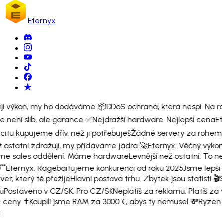
Eternyx
ují výkon, my ho dodáváme 📦
DDoS ochrana, která nespí. Na r
e není slib, ale garance ✅
Nejdražší hardware. Nejlepší cena
Et
itu kupujeme dřív, než ji potřebuješ
Žádné servery za rohem
 ostatní zdražují, my přidáváme jádra 🚀
Eternyx. Věčný výkon
 sales oddělení. Máme hardware
Levnější než ostatní. To n

Eternyx. Ragebaitujeme konkurenci od roku 2025
Jsme lepší 
er, který tě přežije
Hlavní postava trhu. Zbytek jsou statisti 🎬
S
u
Postaveno v CZ/SK. Pro CZ/SK
Neplatíš za reklamu. Platíš za 
 ceny ✝️
Koupili jsme RAM za 3000 €, abys ty nemusel 💸
Ryzen 