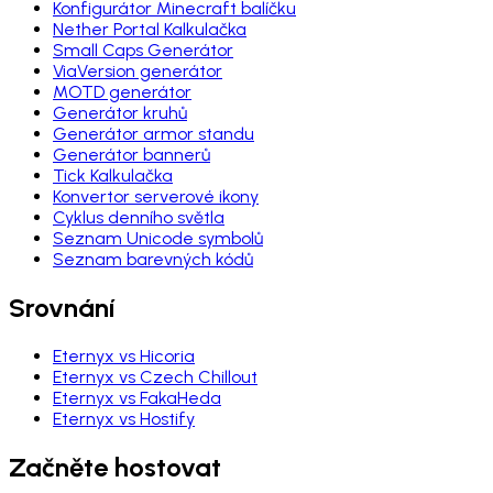
Konfigurátor Minecraft balíčku
Nether Portal Kalkulačka
Small Caps Generátor
ViaVersion generátor
MOTD generátor
Generátor kruhů
Generátor armor standu
Generátor bannerů
Tick Kalkulačka
Konvertor serverové ikony
Cyklus denního světla
Seznam Unicode symbolů
Seznam barevných kódů
Srovnání
Eternyx vs Hicoria
Eternyx vs Czech Chillout
Eternyx vs FakaHeda
Eternyx vs Hostify
Začněte hostovat