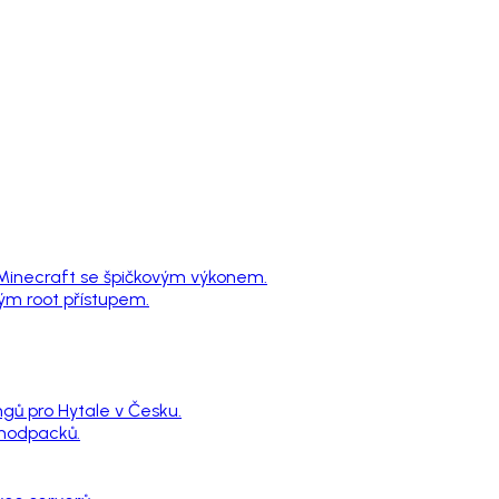
 Minecraft se špičkovým výkonem.
ným root přístupem.
ngů pro Hytale v Česku.
 modpacků.