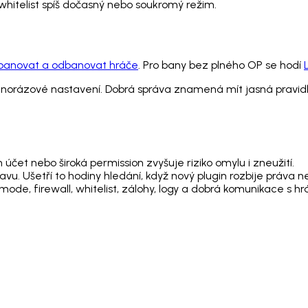
hitelist spíš dočasný nebo soukromý režim.
banovat a odbanovat hráče
. Pro bany bez plného OP se hodí
ednorázové nastavení. Dobrá správa znamená mít jasná pravidl
 účet nebo široká permission zvyšuje riziko omylu i zneužití.
avu. Ušetří to hodiny hledání, když nový plugin rozbije práva 
ode, firewall, whitelist, zálohy, logy a dobrá komunikace s hrá