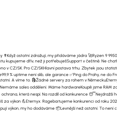
 ✝️
Když ostatní zdražují, my přidáváme jádra 🚀
Ryzen 9 9950
tu kupujeme dřív, než ji potřebuješ
Support v češtině. Ne chatb
no v CZ/SK. Pro CZ/SK
Hlavní postava trhu. Zbytek jsou statisti 
e
99,9 % uptime není slib, ale garance ✅
Ping do Prahy, ne do Fr
atní. A víme to. 🗿
Žádné servery za rohem v Německu
Eterny
Nemáme sales oddělení. Máme hardware
Koupili jsme RAM za
ochrana, která nespí. Na rozdíl od konkurence 😴
Nejdražší h
íš za výkon 💪
Eternyx. Ragebaitujeme konkurenci od roku 202
rpují výkon, my ho dodáváme 📦
Levnější než ostatní. To není c