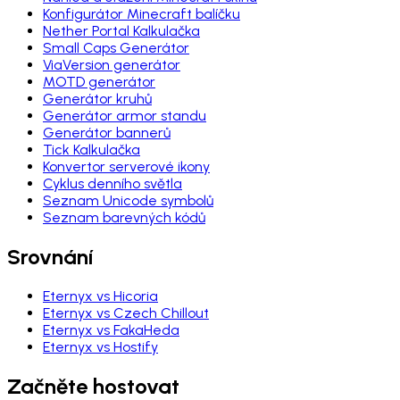
Konfigurátor Minecraft balíčku
Nether Portal Kalkulačka
Small Caps Generátor
ViaVersion generátor
MOTD generátor
Generátor kruhů
Generátor armor standu
Generátor bannerů
Tick Kalkulačka
Konvertor serverové ikony
Cyklus denního světla
Seznam Unicode symbolů
Seznam barevných kódů
Srovnání
Eternyx vs Hicoria
Eternyx vs Czech Chillout
Eternyx vs FakaHeda
Eternyx vs Hostify
Začněte hostovat