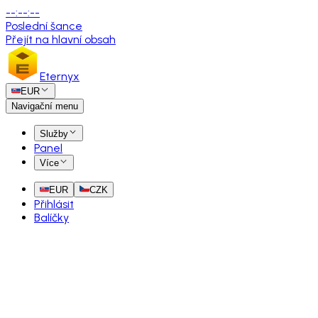
--
:
--
:
--
Poslední šance
Přejít na hlavní obsah
Eternyx
EUR
Navigační menu
Služby
Panel
Více
EUR
CZK
Přihlásit
Balíčky