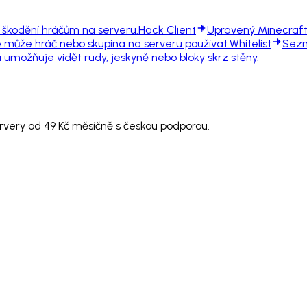
é škodění hráčům na serveru.
Hack Client
Upravený Minecraft 
ce může hráč nebo skupina na serveru používat.
Whitelist
Sezn
umožňuje vidět rudy, jeskyně nebo bloky skrz stěny.
ervery od 49 Kč měsíčně s českou podporou.