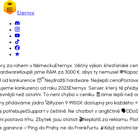
Eternyx
ry za rohem v Německu
Eternyx. Věčný výkon, křesťanské ceny
ardware
Koupili jsme RAM za 3000 €, abys ty nemusel 💸
Kapaci
íl od konkurence 😴
Nejdražší hardware. Nejlepší cena
Postave
ujeme konkurenci od roku 2025
Eternyx. Server, který tě přežij
vnější než ostatní. To není chyba v ceníku 🧾
Jsme lepší než ost
 my přidáváme jádra 🚀
Ryzen 9 9950X dostupný pro každého ⚡
i potřebuješ
Support v češtině. Ne chatbot v angličtině 🗣️
DDoS 
í postava trhu. Zbytek jsou statisti 🎬
Neplatíš za reklamu. Plat
le garance ✅
Ping do Prahy, ne do Frankfurtu 📡
Když ostatní la