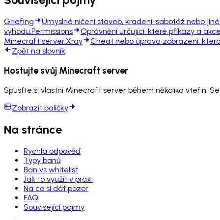
Griefing
Úmyslné ničení staveb, kradení, sabotáž nebo jin
výhodu.
Permissions
Oprávnění určující, které příkazy a ak
Minecraft server.
Xray
Cheat nebo úprava zobrazení, která 
Zpět na slovník
Hostujte svůj Minecraft server
Spusťte si vlastní Minecraft server během několika vteřin. S
Zobrazit balíčky
Na stránce
Rychlá odpověď
Typy banů
Ban vs whitelist
Jak to využít v praxi
Na co si dát pozor
FAQ
Související pojmy