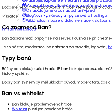
Nástroje
Bezplatné Minecraft nástroje pro sprá
Minecraft seedy
Nové
Knihovna ověřených seedů
Dočasné nebo trvalé zablokování hráče, který porušil pravidl
O nás
Kdo jsme a co nás pohání vpřed.
Blog
Novinky, návody a tipy ze světa hostingu.
Krátce
Wiki
Znalostní báze a dokumentace k službám.
Co znamená Ban?
Přihlásit se
Hostovat
Ban zabrání hráči připojit se na server. Používá se při cheat
Je to nástroj moderace, ne náhrada za pravidla, logování,
b
Typy banů
Běžný ban blokuje účet hráče. IP ban blokuje adresu, ale můž
history systém.
Dobrý ban systém by měl ukládat důvod, moderátora, čas a dů
Ban vs whitelist
Ban blokuje problémového hráče.
Whitelist
pustí jen povolené hráče.