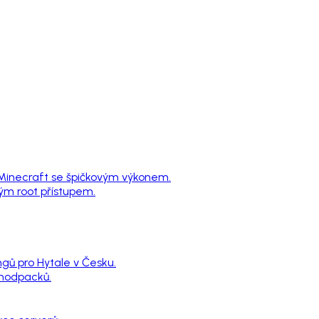
 Minecraft se špičkovým výkonem.
ným root přístupem.
ngů pro Hytale v Česku.
 modpacků.