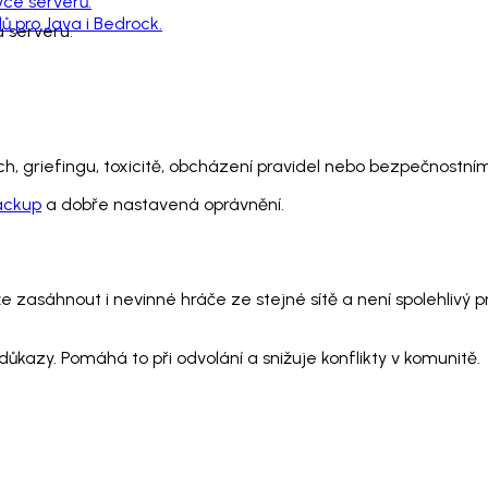
vce serverů.
 pro Java i Bedrock.
a serveru.
ech, griefingu, toxicitě, obcházení pravidel nebo bezpečnostním 
ackup
a dobře nastavená oprávnění.
e zasáhnout i nevinné hráče ze stejné sítě a není spolehlivý 
kazy. Pomáhá to při odvolání a snižuje konflikty v komunitě.