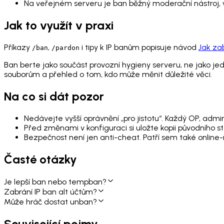
Na veřejném serveru je ban běžný moderační nástroj, w
Jak to využít v praxi
Příkazy
,
i tipy k IP banům popisuje návod
Jak za
/ban
/pardon
Ban berte jako součást provozní hygieny serveru, ne jako j
souborům a přehled o tom, kdo může měnit důležité věci.
Na co si dát pozor
Nedávejte vyšší oprávnění „pro jistotu“. Každý OP, admin
Před změnami v konfiguraci si uložte kopii původního st
Bezpečnost není jen anti-cheat. Patří sem také online-m
Časté otázky
Je lepší ban nebo tempban?
Zabrání IP ban alt účtům?
Může hráč dostat unban?
Související pojmy