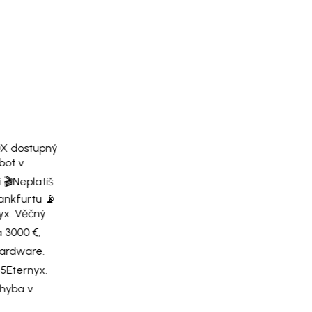
X dostupný
ot v
🎬
Neplatíš
ankfurtu 📡
x. Věčný
 3000 €,
ardware.
5
Eternyx.
hyba v