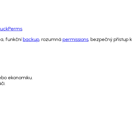
LuckPerms
.
a, funkční
backup
, rozumná
permissions
, bezpečný přístup k
nebo ekonomiku.
či.