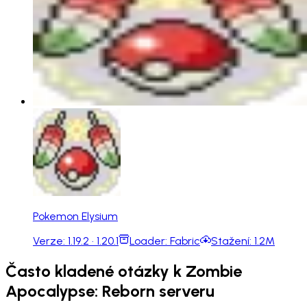
Pokemon Elysium
Verze:
1.19.2 · 1.20.1
Loader:
Fabric
Stažení:
1.2M
Často kladené otázky k Zombie
Apocalypse: Reborn serveru