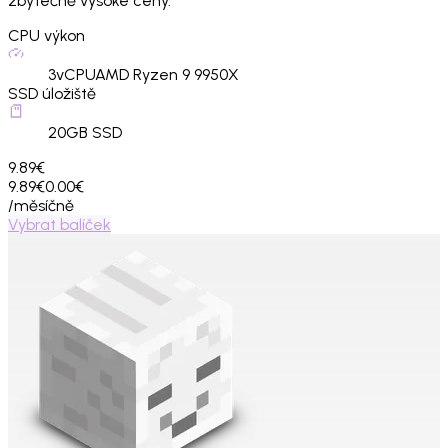
zbytečně vysoké ceny.
CPU výkon
3
vCPU
AMD Ryzen 9 9950X
SSD úložiště
20
GB SSD
9.89€
9.89€
0.00€
/měsíčně
Vybrat balíček