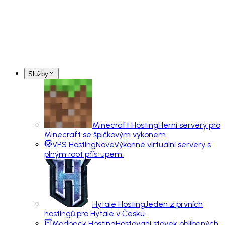
Služby
Minecraft Hosting
Herní servery pro
Minecraft se špičkovým výkonem.
VPS Hosting
Nové
Výkonné virtuální servery s
plným root přístupem.
Hytale Hosting
Jeden z prvních
hostingů pro Hytale v Česku.
Modpack Hosting
Hostování stovek oblíbených