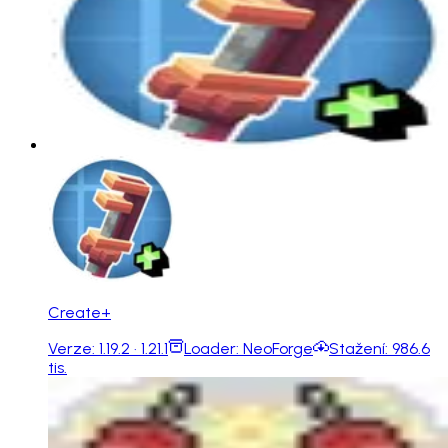
Create+
Verze:
1.19.2 · 1.21.1
Loader:
NeoForge
Stažení:
986.6
tis.