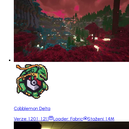
Cobblemon Delta
Verze:
1.20.1 · 1.21.1
Loader:
Fabric
Stažení:
1.4M