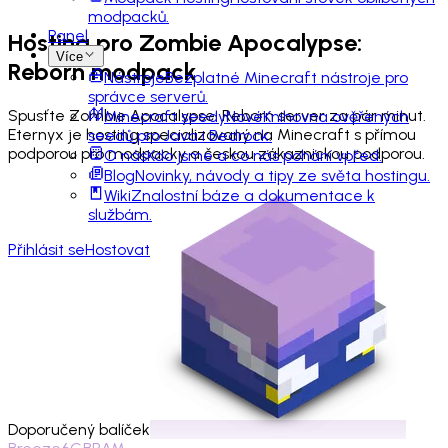
modpacků.
Panel
Hosting pro
Zombie Apocalypse:
Více
Reborn
modpack
Nástroje
Bezplatné Minecraft nástroje pro
správce serverů.
Spusťte Zombie Apocalypse: Reborn server za pár minut.
Minecraft seedy
Nové
Knihovna ověřených
Eternyx je hosting specializovaný na Minecraft s přímou
seedů pro Java i Bedrock.
podporou pro modpacky a českou zákaznickou podporou.
O nás
Kdo jsme a co nás pohání vpřed.
Blog
Novinky, návody a tipy ze světa hostingu.
Wiki
Znalostní báze a dokumentace k
službám.
Přihlásit se
Hostovat
Doporučený balíček