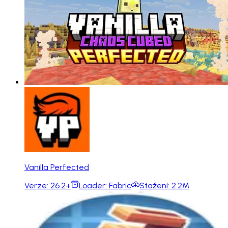
Vanilla Perfected
Verze:
26.2+
Loader:
Fabric
Stažení:
2.2M