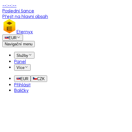
--
:
--
:
--
Poslední šance
Přejít na hlavní obsah
Eternyx
EUR
Navigační menu
Služby
Panel
Více
EUR
CZK
Přihlásit
Balíčky