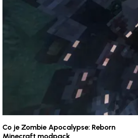
Co je Zombie Apocalypse: Reborn
Minecraft modpack