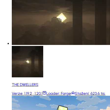
THE DWELLERS
Verze:
1.19.2 · 1.20.1
Loader:
Forge
Stažení:
623.6 tis.