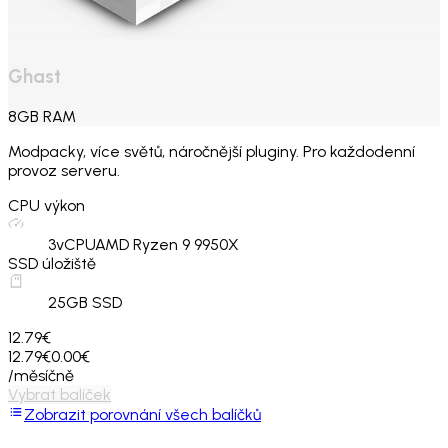
Ghast
8
GB
RAM
Modpacky, více světů, náročnější pluginy. Pro každodenní
provoz serveru.
CPU výkon
3
vCPU
AMD Ryzen 9 9950X
SSD úložiště
25
GB SSD
12.79€
12.79€
0.00€
/měsíčně
Vybrat balíček
Zobrazit porovnání všech balíčků