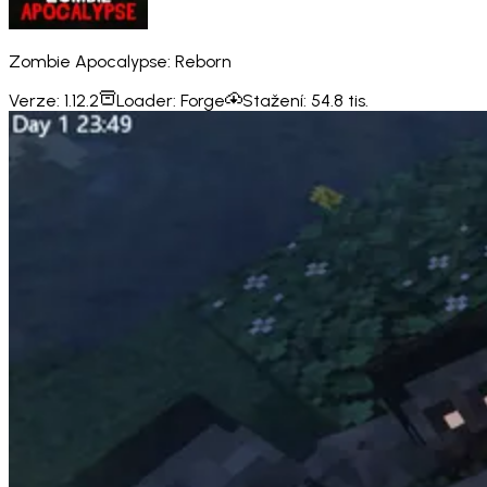
Zombie Apocalypse: Reborn
Verze:
1.12.2
Loader:
Forge
Stažení:
54.8 tis.