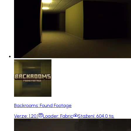
Backrooms: Found Footage
Verze:
1.20.1
Loader:
Fabric
Stažení:
604.0 tis.