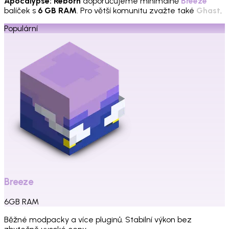
Apocalypse: Reborn
doporučujeme minimálně
Breeze
balíček s
6 GB RAM
. Pro větší komunitu zvažte také
Ghast
.
Populární
Breeze
6
GB
RAM
Běžné modpacky a více pluginů. Stabilní výkon bez