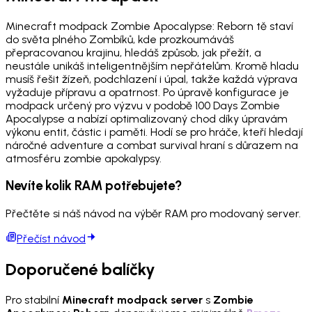
Minecraft modpack Zombie Apocalypse: Reborn tě staví
do světa plného Zombíků, kde prozkoumáváš
přepracovanou krajinu, hledáš způsob, jak přežít, a
neustále unikáš inteligentnějším nepřátelům. Kromě hladu
musíš řešit žízeň, podchlazení i úpal, takže každá výprava
vyžaduje přípravu a opatrnost. Po úpravě konfigurace je
modpack určený pro výzvu v podobě 100 Days Zombie
Apocalypse a nabízí optimalizovaný chod díky úpravám
výkonu entit, částic i paměti. Hodí se pro hráče, kteří hledají
náročné adventure a combat survival hraní s důrazem na
atmosféru zombie apokalypsy.
Nevíte kolik RAM potřebujete?
Přečtěte si náš návod na výběr RAM pro modovaný server.
Přečíst návod
Doporučené balíčky
Pro stabilní
Minecraft modpack server
s
Zombie