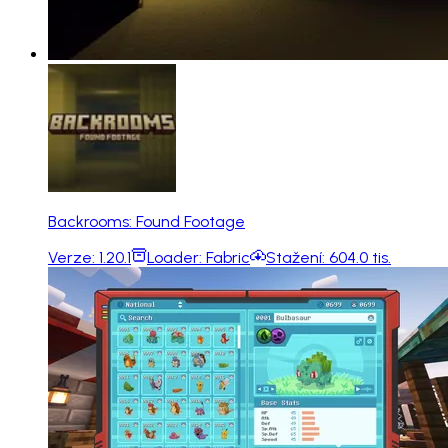
Backrooms: Found Footage
Verze:
1.20.1
Loader:
Fabric
Stažení:
604.0 tis.