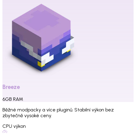
Breeze
6
GB
RAM
Běžné modpacky a více pluginů. Stabilní výkon bez
zbytečně vysoké ceny.
CPU výkon