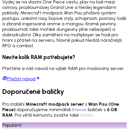
Vydej se na vlastní One Piece cestu, plav na lodi mezi
ostrovy, prozkoumávej Grand Line a hledej legendární
poklady. Minecraft modpack Wan Pisu přidává systém
postupu, unikátní rasy, bojové styly, schopnosti, postavy, lodě
a zbraně inspirované anime a mangou. Kromě pevniny
prozkoumáš také mořské dungeony plné nebezpečí a
dobrodružství. Díky zaměření na multiplayer se hodí pro
hraní s přáteli na serveru, hlavně pokud hledáš náročnější
RPG a combat.
Nevíte kolik RAM potřebujete?
Přečtěte si náš návod na výběr RAM pro modovaný server.
Přečíst návod
Doporučené balíčky
Pro stabilní
Minecraft modpack server
s
Wan Pisu (One
Piece)
doporučujeme minimálně
Breeze
balíček s
6 GB
RAM
. Pro větší komunitu zvažte také
Ghast
.
Populární