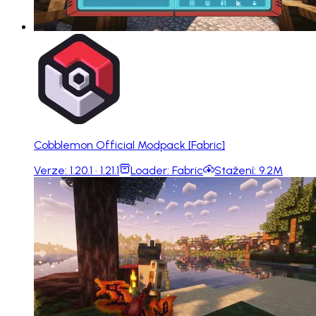
Cobblemon Official Modpack [Fabric]
Verze:
1.20.1 · 1.21.1
Loader:
Fabric
Stažení:
9.2M