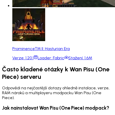
Prominence™ II: Hasturian Era
Verze:
1.20.1
Loader:
Fabric
Stažení:
1.6M
Často kladené otázky k Wan Pisu (One
Piece) serveru
Odpovědi na nejčastější dotazy ohledně instalace, verze,
RAM nároků a multiplayeru modpacku Wan Pisu (One
Piece).
Jak nainstalovat Wan Pisu (One Piece) modpack?