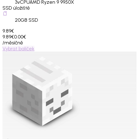
3
vCPU
AMD Ryzen 9 9950X
SSD úložiště
20
GB SSD
9.89€
9.89€
0.00€
/měsíčně
Vybrat balíček