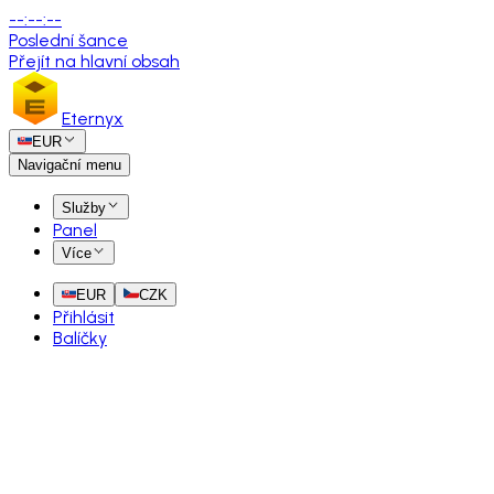
--
:
--
:
--
Poslední šance
Přejít na hlavní obsah
Eternyx
EUR
Navigační menu
Služby
Panel
Více
EUR
CZK
Přihlásit
Balíčky