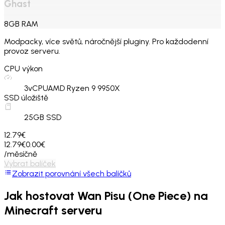
Ghast
8
GB
RAM
Modpacky, více světů, náročnější pluginy. Pro každodenní
provoz serveru.
CPU výkon
3
vCPU
AMD Ryzen 9 9950X
SSD úložiště
25
GB SSD
12.79€
12.79€
0.00€
/měsíčně
Vybrat balíček
Zobrazit porovnání všech balíčků
Jak hostovat
Wan Pisu (One Piece)
na
Minecraft serveru