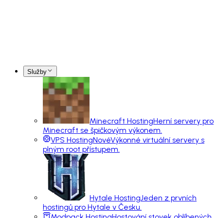
Služby
Minecraft Hosting
Herní servery pro
Minecraft se špičkovým výkonem.
VPS Hosting
Nové
Výkonné virtuální servery s
plným root přístupem.
Hytale Hosting
Jeden z prvních
hostingů pro Hytale v Česku.
Modpack Hosting
Hostování stovek oblíbených