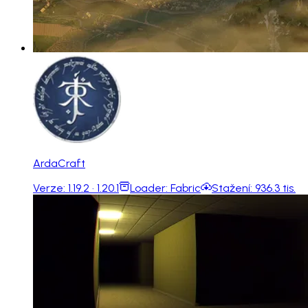
ArdaCraft
Verze:
1.19.2 · 1.20.1
Loader:
Fabric
Stažení:
936.3 tis.