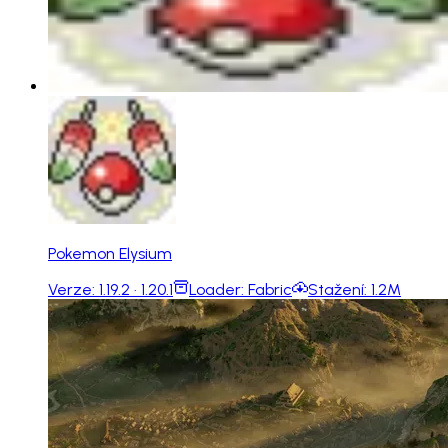
Pokemon Elysium
Verze:
1.19.2 · 1.20.1
Loader:
Fabric
Stažení:
1.2M