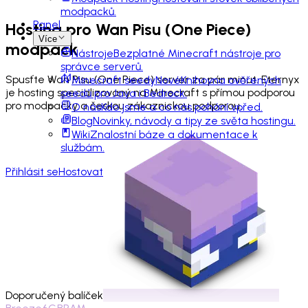
modpacků.
Panel
Hosting pro
Wan Pisu (One Piece)
Více
modpack
Nástroje
Bezplatné Minecraft nástroje pro
správce serverů.
Spusťte Wan Pisu (One Piece) server za pár minut. Eternyx
Minecraft seedy
Nové
Knihovna ověřených
je hosting specializovaný na Minecraft s přímou podporou
seedů pro Java i Bedrock.
pro modpacky a českou zákaznickou podporou.
O nás
Kdo jsme a co nás pohání vpřed.
Blog
Novinky, návody a tipy ze světa hostingu.
Wiki
Znalostní báze a dokumentace k
službám.
Přihlásit se
Hostovat
Doporučený balíček