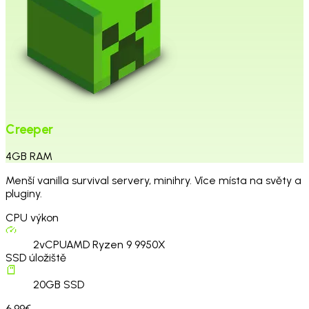
Creeper
4
GB
RAM
Menší vanilla survival servery, minihry. Více místa na světy a
pluginy.
CPU výkon
2
vCPU
AMD Ryzen 9 9950X
SSD úložiště
20
GB SSD
6.99€