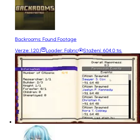
Backrooms: Found Footage
Verze:
1.20.1
Loader:
Fabric
Stažení:
604.0 tis.