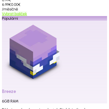
6.99€
0.00€
/měsíčně
Vybrat balíček
Populární
Breeze
6
GB
RAM