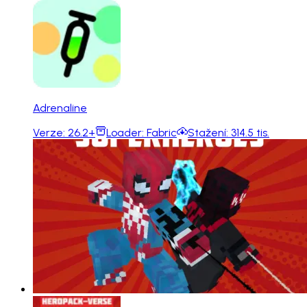
Adrenaline
Verze:
26.2+
Loader:
Fabric
Stažení:
314.5 tis.