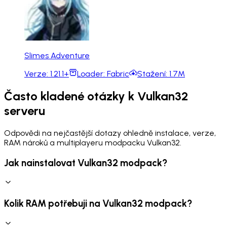
Slimes Adventure
Verze:
1.21.1+
Loader:
Fabric
Stažení:
1.7M
Často kladené otázky k Vulkan32
serveru
Odpovědi na nejčastější dotazy ohledně instalace, verze,
RAM nároků a multiplayeru modpacku Vulkan32.
Jak nainstalovat Vulkan32 modpack?
Kolik RAM potřebuji na Vulkan32 modpack?