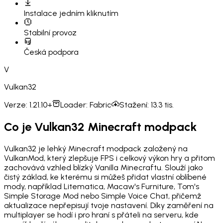
Instalace
jedním kliknutím
Stabilní provoz
Česká podpora
V
Vulkan32
Verze:
1.21.10+
Loader:
Fabric
Stažení:
13.3 tis.
Co je Vulkan32 Minecraft modpack
Vulkan32 je lehký Minecraft modpack založený na
VulkanMod, který zlepšuje FPS i celkový výkon hry a přitom
zachovává vzhled blízký Vanilla Minecraftu. Slouží jako
čistý základ, ke kterému si můžeš přidat vlastní oblíbené
mody, například Litematica, Macaw's Furniture, Tom's
Simple Storage Mod nebo Simple Voice Chat, přičemž
aktualizace nepřepisují tvoje nastavení. Díky zaměření na
multiplayer se hodí i pro hraní s přáteli na serveru, kde