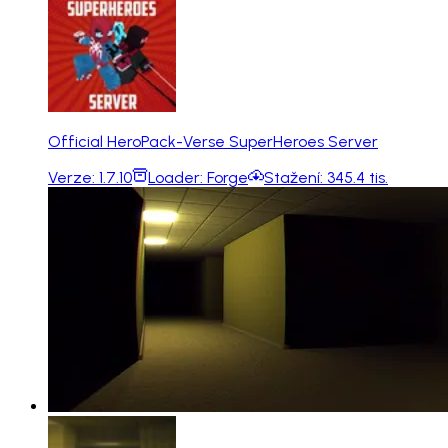
Official HeroPack-Verse SuperHeroes Server
Verze:
1.7.10
Loader:
Forge
Stažení:
345.4 tis.