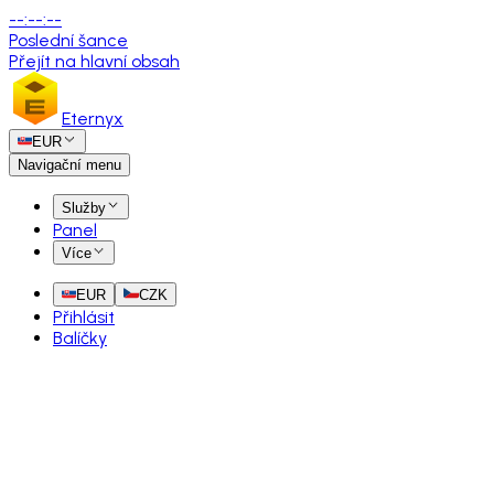
--
:
--
:
--
Poslední šance
Přejít na hlavní obsah
Eternyx
EUR
Navigační menu
Služby
Panel
Více
EUR
CZK
Přihlásit
Balíčky