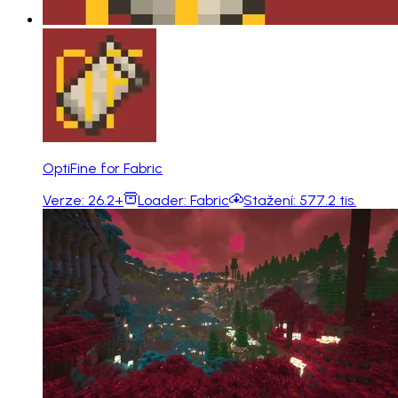
OptiFine for Fabric
Verze:
26.2+
Loader:
Fabric
Stažení:
577.2 tis.