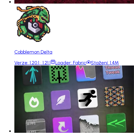
Cobblemon Delta
Verze:
1.20.1 · 1.21.1
Loader:
Fabric
Stažení:
1.4M