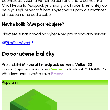
oceníš lepší výkon a volitelnou ochranu chatu pomocí No
Chat Reports. Modpack je vhodný pro hráče, kteří chtějí co
nejplynulejší Minecraft bez zbytečných úprav a s možností
přizpůsobit si ho podle sebe.
Nevíte kolik RAM potřebujete?
Přečtěte si náš návod na výběr RAM pro modovaný server.
Přečíst návod
Doporučené balíčky
Pro stabilní
Minecraft modpack server
s
Vulkan32
doporučujeme minimálně
Creeper
balíček s
4 GB RAM
. Pro
větší komunitu zvažte také
Breeze
.
Populární