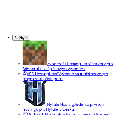
Služby
Minecraft Hosting
Herní servery pro
Minecraft se špičkovým výkonem.
VPS Hosting
Nové
Výkonné virtuální servery s
plným root přístupem.
Hytale Hosting
Jeden z prvních
hostingů pro Hytale v Česku.
Modpack Hosting
Hostování stovek oblíbených