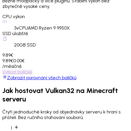
Běžné modpacky a více pluginů. Stabilní výkon bez
zbytečně vysoké ceny.
CPU výkon
3
vCPU
AMD Ryzen 9 9950X
SSD úložiště
20
GB SSD
9.89€
9.89€
0.00€
/měsíčně
Vybrat balíček
Zobrazit porovnání všech balíčků
Jak hostovat
Vulkan32
na Minecraft
serveru
Čtyři jednoduché kroky od objednávky serveru k hraní s
přáteli. Bez ručního stahování souborů.