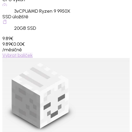
3
vCPU
AMD Ryzen 9 9950X
SSD úložiště
20
GB SSD
9.89€
9.89€
0.00€
/měsíčně
Vybrat balíček