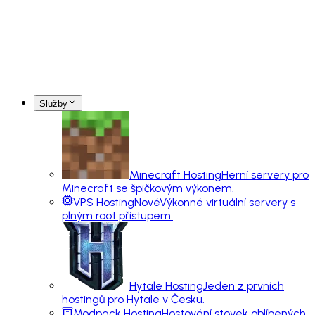
Služby
Minecraft Hosting
Herní servery pro
Minecraft se špičkovým výkonem.
VPS Hosting
Nové
Výkonné virtuální servery s
plným root přístupem.
Hytale Hosting
Jeden z prvních
hostingů pro Hytale v Česku.
Modpack Hosting
Hostování stovek oblíbených