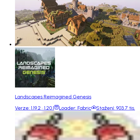
Landscapes Reimagined Genesis
Verze:
1.19.2 · 1.20.1
Loader:
Fabric
Stažení:
903.7 tis.