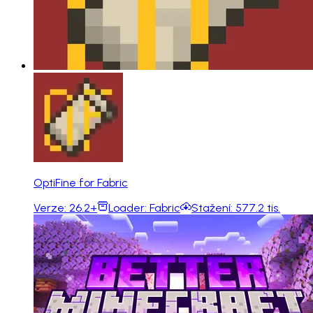
OptiFine for Fabric
Verze:
26.2+
Loader:
Fabric
Stažení:
577.2 tis.