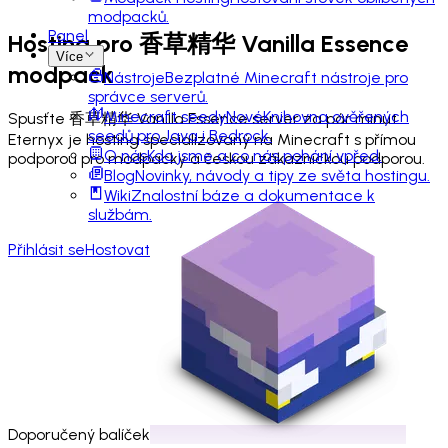
modpacků.
Panel
Hosting pro
香草精华 Vanilla Essence
Více
modpack
Nástroje
Bezplatné Minecraft nástroje pro
správce serverů.
Minecraft seedy
Nové
Knihovna ověřených
Spusťte 香草精华 Vanilla Essence server za pár minut.
seedů pro Java i Bedrock.
Eternyx je hosting specializovaný na Minecraft s přímou
O nás
Kdo jsme a co nás pohání vpřed.
podporou pro modpacky a českou zákaznickou podporou.
Blog
Novinky, návody a tipy ze světa hostingu.
Wiki
Znalostní báze a dokumentace k
službám.
Přihlásit se
Hostovat
Doporučený balíček