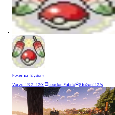
Pokemon Elysium
Verze:
1.19.2 · 1.20.1
Loader:
Fabric
Stažení:
1.2M