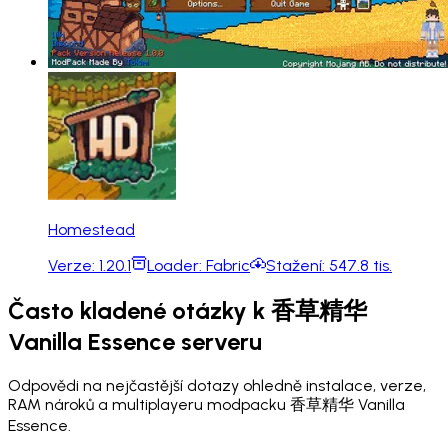
Homestead
Verze:
1.20.1
Loader:
Fabric
Stažení:
547.8 tis.
Často kladené otázky k 香草精华
Vanilla Essence serveru
Odpovědi na nejčastější dotazy ohledně instalace, verze,
RAM nároků a multiplayeru modpacku 香草精华 Vanilla
Essence.