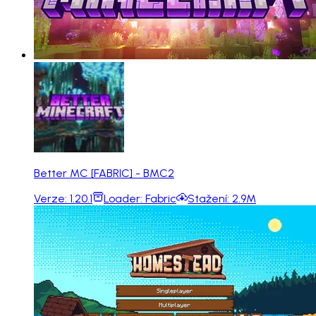
Better MC [FABRIC] - BMC2
Verze:
1.20.1
Loader:
Fabric
Stažení:
2.9M