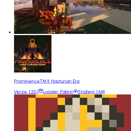
Prominence™ II: Hasturian Era
Verze:
1.20.1
Loader:
Fabric
Stažení:
1.6M