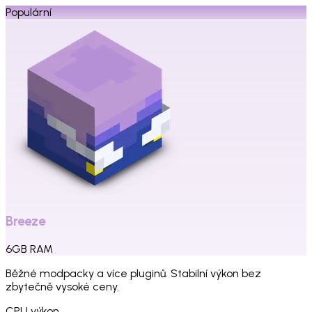
Populární
Breeze
6
GB
RAM
Běžné modpacky a více pluginů. Stabilní výkon bez
zbytečně vysoké ceny.
CPU výkon