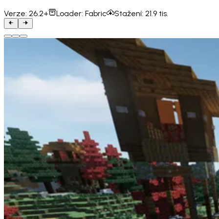
Verze:
26.2+
Loader:
Fabric
Stažení:
21.9 tis.