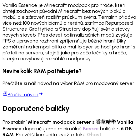
Vanilla Essence je Minecraft modpack pro hráče, kteří
chtějí zachovat původní Minecraft bez nových bloků a
mobů, ale zároveň rozšířit průzkum světa. Terralith přidává
více než 100 nových biomů a terénů, zatímco Repurposed
Structures, Qraftyfied a Structory doplňují svět o stovky
nových staveb. Přes deset optimalizačních modů zvyšuje
FPS a upravené rozhraní zpříjemňuje běžné hraní. Díky
zaměření na kompatibilitu a multiplayer se hodí pro hraní s
přáteli na serveru, stejně jako pro začátečníky a hráče,
kterým nevyhovují rozsáhlé modpacky.
Nevíte kolik RAM potřebujete?
Přečtěte si náš návod na výběr RAM pro modovaný server.
Přečíst návod
Doporučené balíčky
Pro stabilní
Minecraft modpack server
s
香草精华 Vanilla
Essence
doporučujeme minimálně
Breeze
balíček s
6 GB
RAM
. Pro větší komunitu zvažte také
Ghast
.