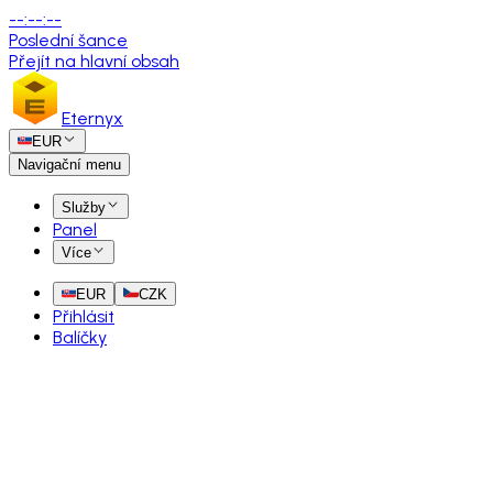
--
:
--
:
--
Poslední šance
Přejít na hlavní obsah
Eternyx
EUR
Navigační menu
Služby
Panel
Více
EUR
CZK
Přihlásit
Balíčky