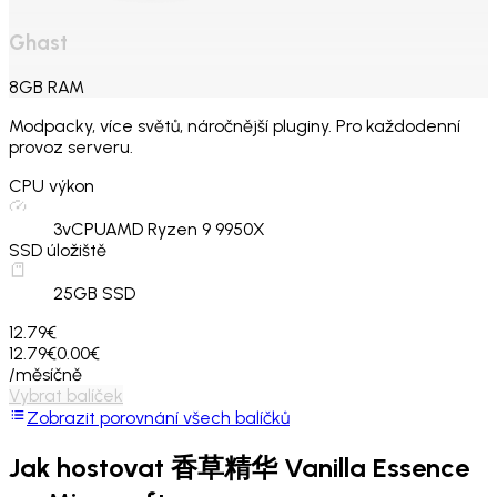
Ghast
8
GB
RAM
Modpacky, více světů, náročnější pluginy. Pro každodenní
provoz serveru.
CPU výkon
3
vCPU
AMD Ryzen 9 9950X
SSD úložiště
25
GB SSD
12.79€
12.79€
0.00€
/měsíčně
Vybrat balíček
Zobrazit porovnání všech balíčků
Jak hostovat
香草精华 Vanilla Essence