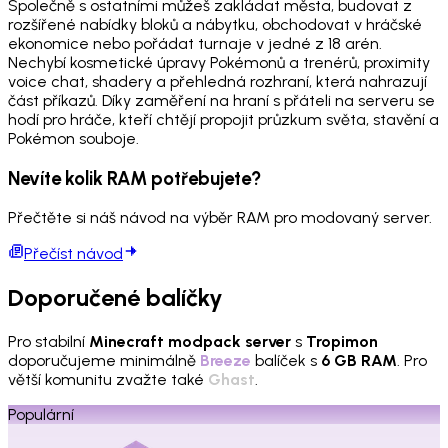
Společně s ostatními můžeš zakládat města, budovat z
rozšířené nabídky bloků a nábytku, obchodovat v hráčské
ekonomice nebo pořádat turnaje v jedné z 18 arén.
Nechybí kosmetické úpravy Pokémonů a trenérů, proximity
voice chat, shadery a přehledná rozhraní, která nahrazují
část příkazů. Díky zaměření na hraní s přáteli na serveru se
hodí pro hráče, kteří chtějí propojit průzkum světa, stavění a
Pokémon souboje.
Nevíte kolik RAM potřebujete?
Přečtěte si náš návod na výběr RAM pro modovaný server.
Přečíst návod
Doporučené balíčky
Pro stabilní
Minecraft modpack server
s
Tropimon
doporučujeme minimálně
Breeze
balíček s
6 GB RAM
. Pro
větší komunitu zvažte také
Ghast
.
Populární