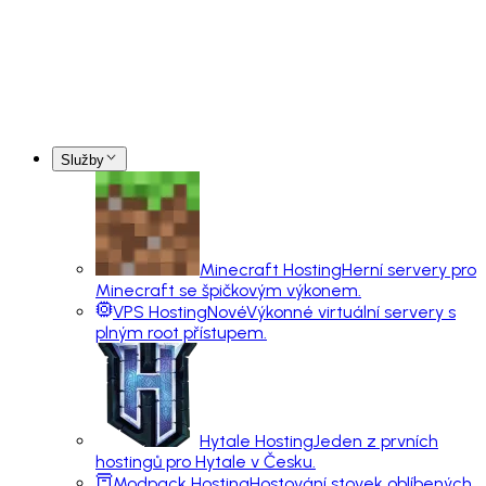
Služby
Minecraft Hosting
Herní servery pro
Minecraft se špičkovým výkonem.
VPS Hosting
Nové
Výkonné virtuální servery s
plným root přístupem.
Hytale Hosting
Jeden z prvních
hostingů pro Hytale v Česku.
Modpack Hosting
Hostování stovek oblíbených