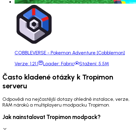
COBBLEVERSE - Pokemon Adventure [Cobblemon]
Verze:
1.21.1
Loader:
Fabric
Stažení:
5.5M
Často kladené otázky k Tropimon
serveru
Odpovědi na nejčastější dotazy ohledně instalace, verze,
RAM nároků a multiplayeru modpacku Tropimon.
Jak nainstalovat Tropimon modpack?