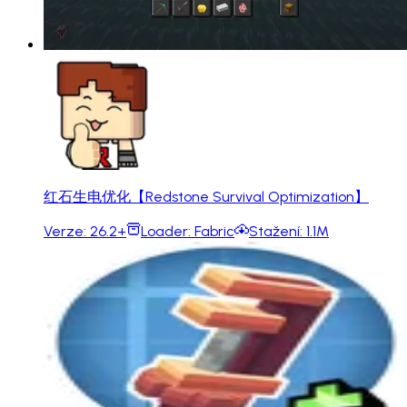
红石生电优化【Redstone Survival Optimization】
Verze:
26.2+
Loader:
Fabric
Stažení:
1.1M