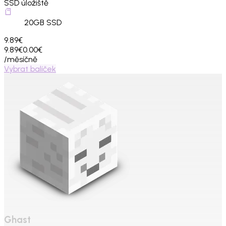
SSD úložiště
20
GB SSD
9.89€
9.89€
0.00€
/měsíčně
Vybrat balíček
Ghast