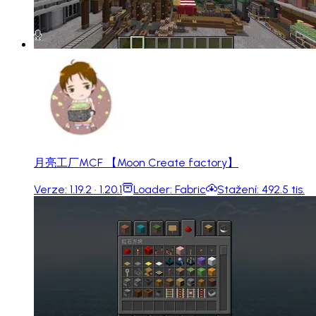
月亮工厂MCF 【Moon Create factory】
Verze:
1.19.2 · 1.20.1
Loader:
Fabric
Stažení:
492.5 tis.