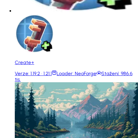
Create+
Verze:
1.19.2 · 1.21.1
Loader:
NeoForge
Stažení:
986.6
tis.