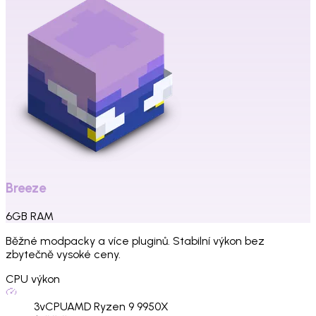
Breeze
6
GB
RAM
Běžné modpacky a více pluginů. Stabilní výkon bez
zbytečně vysoké ceny.
CPU výkon
3
vCPU
AMD Ryzen 9 9950X