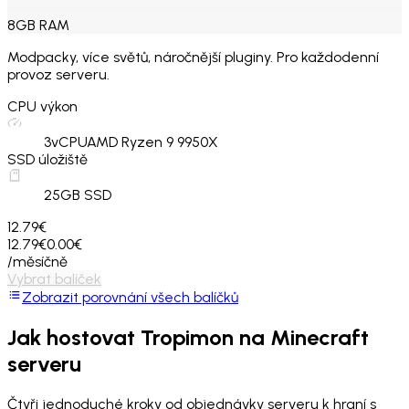
8
GB
RAM
Modpacky, více světů, náročnější pluginy. Pro každodenní
provoz serveru.
CPU výkon
3
vCPU
AMD Ryzen 9 9950X
SSD úložiště
25
GB SSD
12.79€
12.79€
0.00€
/měsíčně
Vybrat balíček
Zobrazit porovnání všech balíčků
Jak hostovat
Tropimon
na Minecraft
serveru
Čtyři jednoduché kroky od objednávky serveru k hraní s