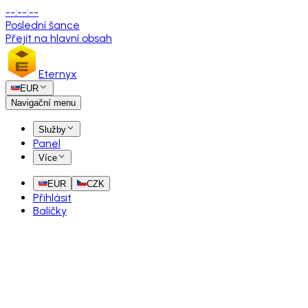
--
:
--
:
--
Poslední šance
Přejít na hlavní obsah
Eternyx
EUR
Navigační menu
Služby
Panel
Více
EUR
CZK
Přihlásit
Balíčky