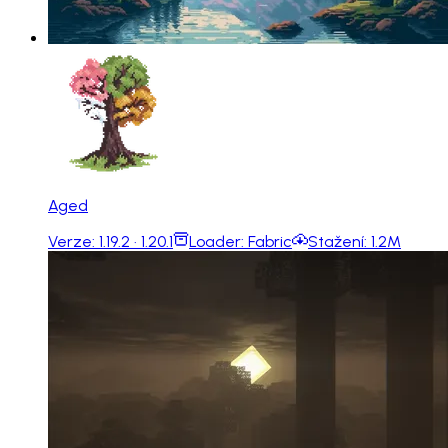
Aged
Verze:
1.19.2 · 1.20.1
Loader:
Fabric
Stažení:
1.2M