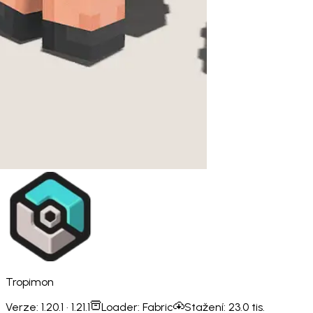
Tropimon
Verze:
1.20.1 · 1.21.1
Loader:
Fabric
Stažení:
23.0 tis.