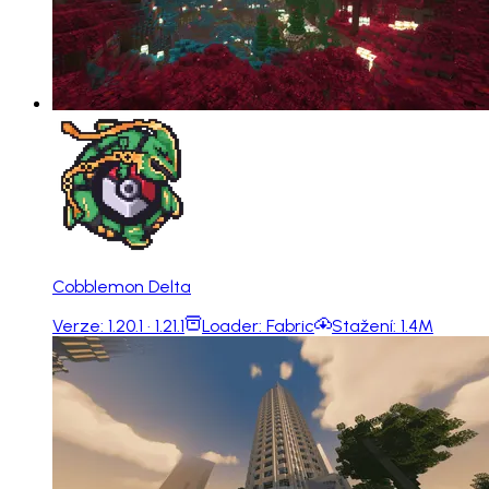
Cobblemon Delta
Verze:
1.20.1 · 1.21.1
Loader:
Fabric
Stažení:
1.4M