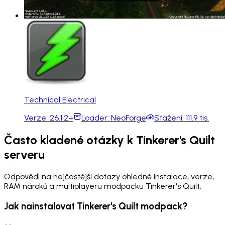
Technical Electrical
Verze:
26.1.2+
Loader:
NeoForge
Stažení:
111.9 tis.
Často kladené otázky k Tinkerer's Quilt
serveru
Odpovědi na nejčastější dotazy ohledně instalace, verze,
RAM nároků a multiplayeru modpacku Tinkerer's Quilt.
Jak nainstalovat Tinkerer's Quilt modpack?