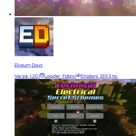
Elysium Days
Verze:
1.20.1
Loader:
Fabric
Stažení:
359.3 tis.