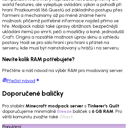
world features, ale vylepšuje ovládání, výkon a pohodlí při
hraní. Prozkoumáš 166 Questů od základního postupu přes
farmení a mechanismy až po méně známé herní
možnosti, přičemž potřebné informace najdeš přímo ve
hře. Modpack nabízí také úpravy obtížnosti, bezpečnější
ukládání itemů po smrti, péči o mazlíčky a koně, jednodušší
Craft, Origins a rozsáhlé možnosti úprav skinu a vzhledu
postavy. Hodí se pro sólo hraní i pro hraní s přáteli na
serveru, kde musí být nainstalovaný u hráčů i na serveru.
Nevíte kolik RAM potřebujete?
Přečtěte si náš návod na výběr RAM pro modovaný server.
Přečíst návod
Doporučené balíčky
Pro stabilní
Minecraft modpack server
s
Tinkerer's Quilt
doporučujeme minimálně
Breeze
balíček s
6 GB RAM
. Pro
větší komunitu zvažte také
Ghast
.
Populární