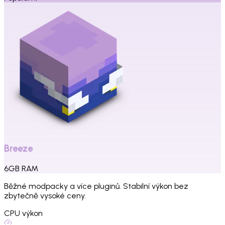
Breeze
6
GB
RAM
Běžné modpacky a více pluginů. Stabilní výkon bez
zbytečně vysoké ceny.
CPU výkon