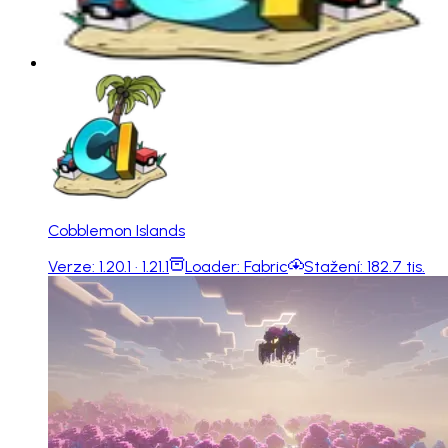
Cobblemon Islands
Verze:
1.20.1 · 1.21.1
Loader:
Fabric
Stažení:
182.7 tis.