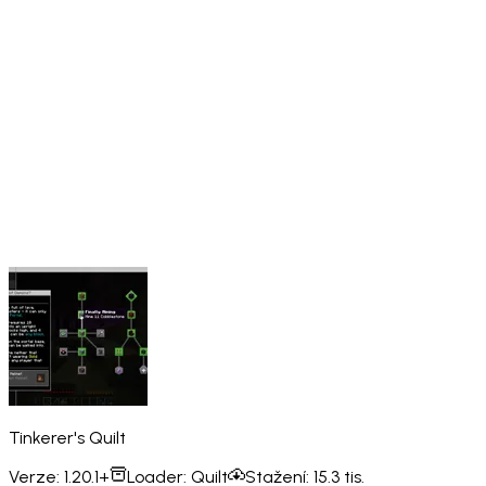
Tinkerer's Quilt
Verze:
1.20.1+
Loader:
Quilt
Stažení:
15.3 tis.