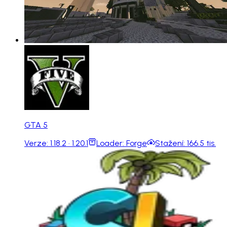
GTA 5
Verze:
1.18.2 · 1.20.1
Loader:
Forge
Stažení:
166.5 tis.