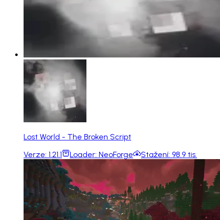
Lost World - The Broken Script
Verze:
1.21.1
Loader:
NeoForge
Stažení:
98.9 tis.