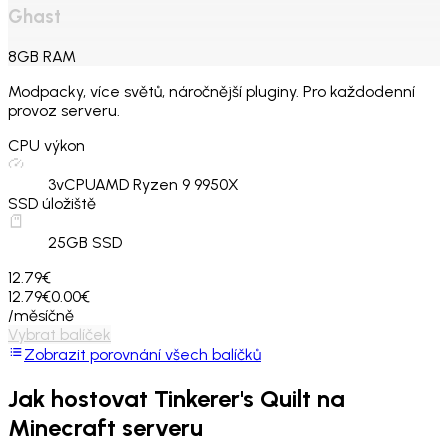
Ghast
8
GB
RAM
Modpacky, více světů, náročnější pluginy. Pro každodenní
provoz serveru.
CPU výkon
3
vCPU
AMD Ryzen 9 9950X
SSD úložiště
25
GB SSD
12.79€
12.79€
0.00€
/měsíčně
Vybrat balíček
Zobrazit porovnání všech balíčků
Jak hostovat
Tinkerer's Quilt
na
Minecraft serveru