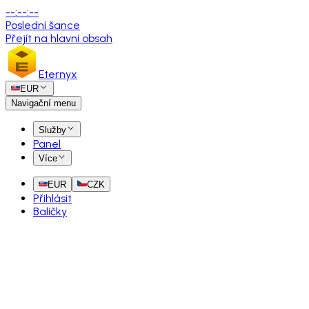
--
:
--
:
--
Poslední šance
Přejít na hlavní obsah
Eternyx
EUR
Navigační menu
Služby
Panel
Více
EUR
CZK
Přihlásit
Balíčky