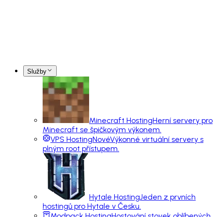
Služby
Minecraft Hosting
Herní servery pro
Minecraft se špičkovým výkonem.
VPS Hosting
Nové
Výkonné virtuální servery s
plným root přístupem.
Hytale Hosting
Jeden z prvních
hostingů pro Hytale v Česku.
Modpack Hosting
Hostování stovek oblíbených