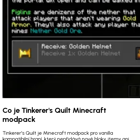
Co je Tinkerer's Quilt Minecraft
modpack
Tinkerer's Quilt je Minecraft modpack pro vanilla
kompatibilní hraní, který nepřidává nové bloky, itemy ani