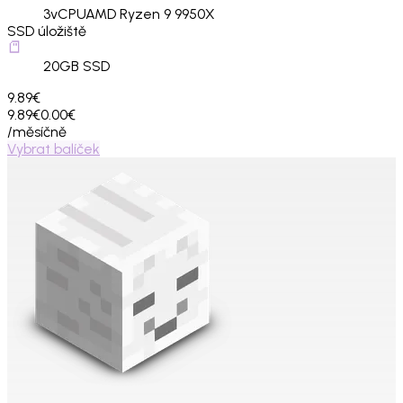
3
vCPU
AMD Ryzen 9 9950X
SSD úložiště
20
GB SSD
9.89€
9.89€
0.00€
/měsíčně
Vybrat balíček