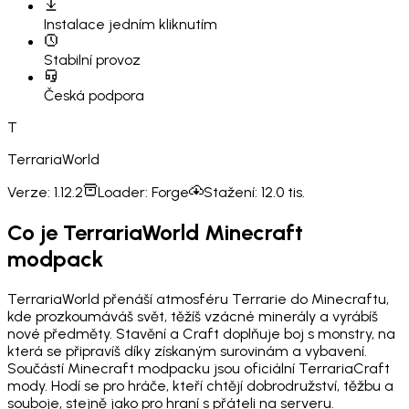
Instalace
jedním kliknutím
Stabilní provoz
Česká podpora
T
TerrariaWorld
Verze:
1.12.2
Loader:
Forge
Stažení:
12.0 tis.
Co je TerrariaWorld Minecraft
modpack
TerrariaWorld přenáší atmosféru Terrarie do Minecraftu,
kde prozkoumáváš svět, těžíš vzácné minerály a vyrábíš
nové předměty. Stavění a Craft doplňuje boj s monstry, na
která se připravíš díky získaným surovinám a vybavení.
Součástí Minecraft modpacku jsou oficiální TerrariaCraft
mody. Hodí se pro hráče, kteří chtějí dobrodružství, těžbu a
souboje, stejně jako pro hraní s přáteli na serveru.