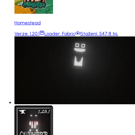
Homestead
Verze:
1.20.1
Loader:
Fabric
Stažení:
547.8 tis.