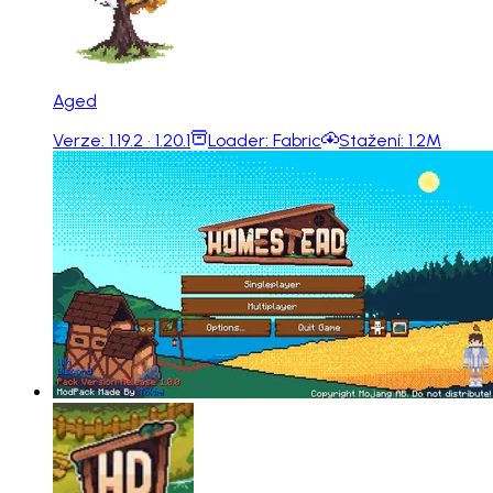
Aged
Verze:
1.19.2 · 1.20.1
Loader:
Fabric
Stažení:
1.2M