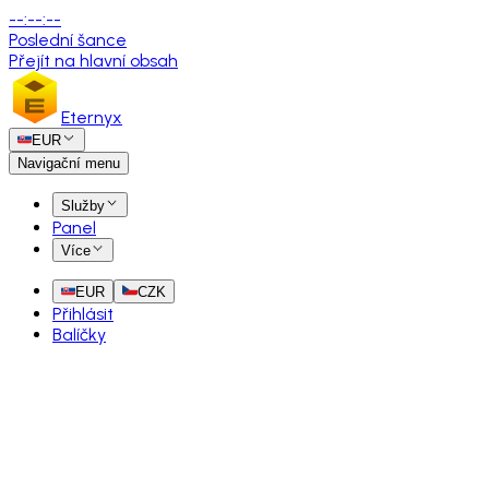
--
:
--
:
--
Poslední šance
Přejít na hlavní obsah
Eternyx
EUR
Navigační menu
Služby
Panel
Více
EUR
CZK
Přihlásit
Balíčky