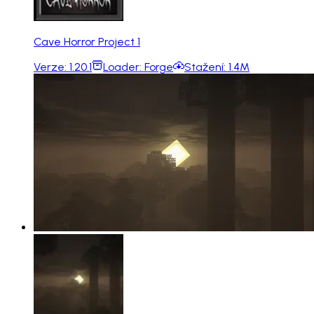
Cave Horror Project 1
Verze:
1.20.1
Loader:
Forge
Stažení:
1.4M