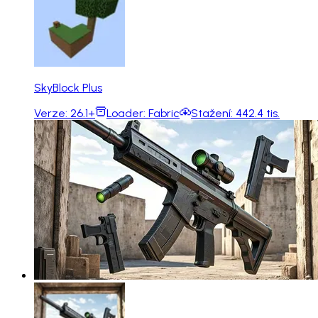
SkyBlock Plus
Verze:
26.1+
Loader:
Fabric
Stažení:
442.4 tis.