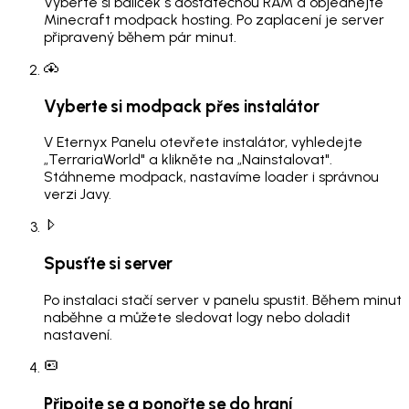
Vyberte si balíček s dostatečnou RAM a objednejte
Minecraft modpack hosting. Po zaplacení je server
připravený během pár minut.
Vyberte si modpack přes instalátor
V Eternyx Panelu otevřete instalátor, vyhledejte
„TerrariaWorld" a klikněte na „Nainstalovat".
Stáhneme modpack, nastavíme loader i správnou
verzi Javy.
Spusťte si server
Po instalaci stačí server v panelu spustit. Během minut
naběhne a můžete sledovat logy nebo doladit
nastavení.
Připojte se a ponořte se do hraní