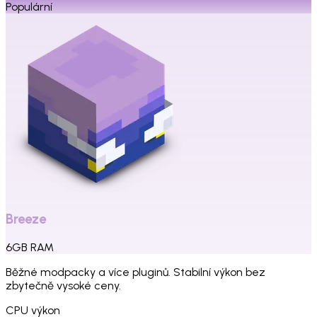
Populární
Breeze
6
GB
RAM
Běžné modpacky a více pluginů. Stabilní výkon bez
zbytečně vysoké ceny.
CPU výkon