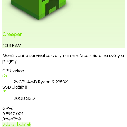
Creeper
4
GB
RAM
Menší vanilla survival servery, minihry. Více místa na světy a
pluginy.
CPU výkon
2
vCPU
AMD Ryzen 9 9950X
SSD úložiště
20
GB SSD
6.99€
6.99€
0.00€
/měsíčně
Vybrat balíček