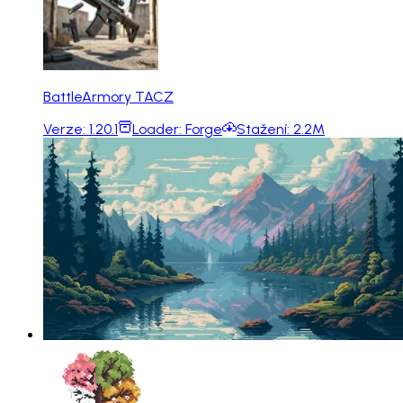
BattleArmory TACZ
Verze:
1.20.1
Loader:
Forge
Stažení:
2.2M