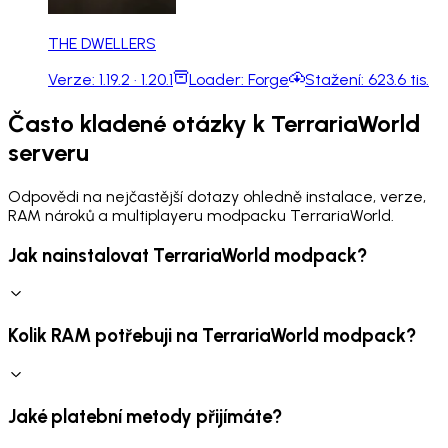
THE DWELLERS
Verze:
1.19.2 · 1.20.1
Loader:
Forge
Stažení:
623.6 tis.
Často kladené otázky k TerrariaWorld
serveru
Odpovědi na nejčastější dotazy ohledně instalace, verze,
RAM nároků a multiplayeru modpacku TerrariaWorld.
Jak nainstalovat TerrariaWorld modpack?
Kolik RAM potřebuji na TerrariaWorld modpack?
Jaké platební metody přijímáte?