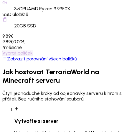
3
vCPU
AMD Ryzen 9 9950X
SSD úložiště
20
GB SSD
9.89€
9.89€
0.00€
/měsíčně
Vybrat balíček
Zobrazit porovnání všech balíčků
Jak hostovat
TerrariaWorld
na
Minecraft serveru
Čtyři jednoduché kroky od objednávky serveru k hraní s
přáteli. Bez ručního stahování souborů.
Vytvořte si server