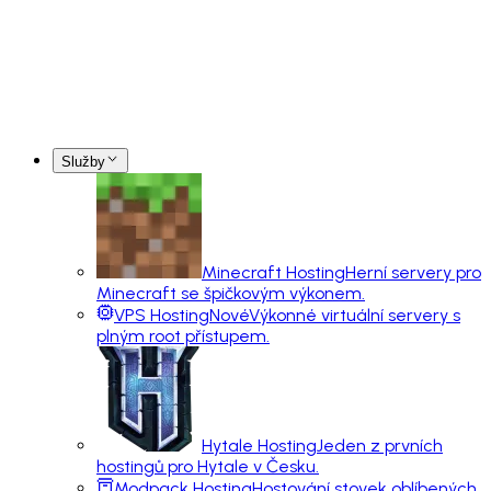
Služby
Minecraft Hosting
Herní servery pro
Minecraft se špičkovým výkonem.
VPS Hosting
Nové
Výkonné virtuální servery s
plným root přístupem.
Hytale Hosting
Jeden z prvních
hostingů pro Hytale v Česku.
Modpack Hosting
Hostování stovek oblíbených