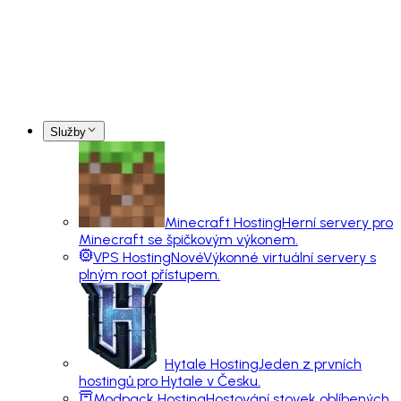
Služby
Minecraft Hosting
Herní servery pro
Minecraft se špičkovým výkonem.
VPS Hosting
Nové
Výkonné virtuální servery s
plným root přístupem.
Hytale Hosting
Jeden z prvních
hostingů pro Hytale v Česku.
Modpack Hosting
Hostování stovek oblíbených