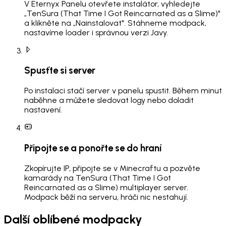
V Eternyx Panelu otevřete instalátor, vyhledejte
„TenSura (That Time I Got Reincarnated as a Slime)"
a klikněte na „Nainstalovat". Stáhneme modpack,
nastavíme loader i správnou verzi Javy.
Spusťte si server
Po instalaci stačí server v panelu spustit. Během minut
naběhne a můžete sledovat logy nebo doladit
nastavení.
Připojte se a ponořte se do hraní
Zkopírujte IP, připojte se v Minecraftu a pozvěte
kamarády na TenSura (That Time I Got
Reincarnated as a Slime) multiplayer server.
Modpack běží na serveru, hráči nic nestahují.
Další oblíbené modpacky