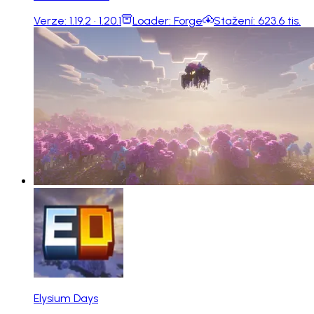
Verze:
1.19.2 · 1.20.1
Loader:
Forge
Stažení:
623.6 tis.
Elysium Days