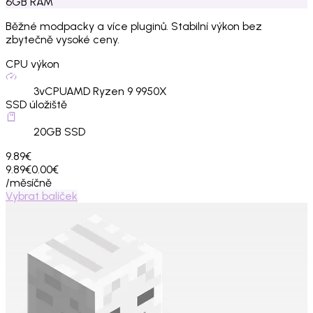
6
GB
RAM
Běžné modpacky a více pluginů. Stabilní výkon bez
zbytečně vysoké ceny.
CPU výkon
3
vCPU
AMD Ryzen 9 9950X
SSD úložiště
20
GB SSD
9.89€
9.89€
0.00€
/měsíčně
Vybrat balíček