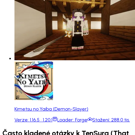
Kimetsu no Yaiba (Demon-Slayer)
Verze:
1.16.5 · 1.20.1
Loader:
Forge
Stažení:
288.0 tis.
Často kladené otázky k TenSura (That