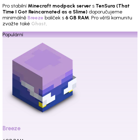
Pro stabilní
Minecraft modpack server
s
TenSura (That
Time I Got Reincarnated as a Slime)
doporučujeme
minimálně
Breeze
balíček s
6 GB RAM
. Pro větší komunitu
zvažte také
Ghast
.
Populární
Breeze