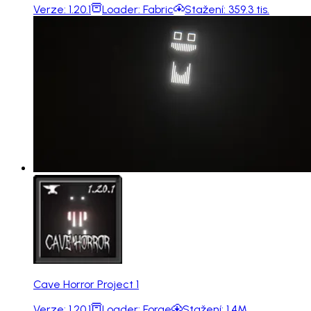
Verze:
1.20.1
Loader:
Fabric
Stažení:
359.3 tis.
Cave Horror Project 1
Verze:
1.20.1
Loader:
Forge
Stažení:
1.4M