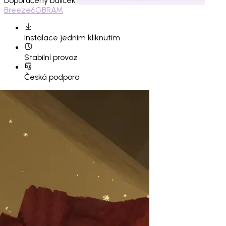
Doporučený balíček
Breeze
6GB
RAM
Instalace
jedním kliknutím
Stabilní provoz
Česká podpora