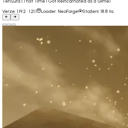
TenSura (That Time I Got Reincarnated as a Slime)
Verze:
1.19.2 · 1.21.1
Loader:
NeoForge
Stažení:
18.8 tis.