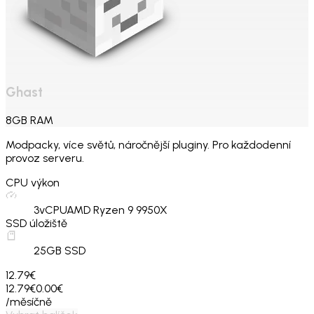
Ghast
8
GB
RAM
Modpacky, více světů, náročnější pluginy. Pro každodenní
provoz serveru.
CPU výkon
3
vCPU
AMD Ryzen 9 9950X
SSD úložiště
25
GB SSD
12.79€
12.79€
0.00€
/měsíčně