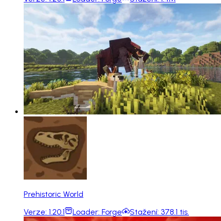
Prehistoric World
Verze:
1.20.1
Loader:
Forge
Stažení:
378.1 tis.