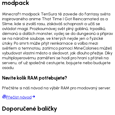
modpack
Minecraft modpack TenSura tě zavede do fantasy světa
inspirovaného anime That Time I Got Reincarnated as a
Slime, kde si zvolíš rasu, získáváš schopnosti a učíš se
ovládat magii. Prozkoumávej svět plný goblinů, trpaslíků,
démonů a dalších monster, vydej se do dungeonů a připrav
se na náročné souboje, ve kterých nejde jen o fyzické
útoky. Po smrti může přijít reinkarnace a volba mezi
světlem a temnotou, zatímco pomocí MineColonies můžeš
vybudovat vlastní město a sledovat, jak dlouho přežije. Díky
multiplayerovému zaměření se hodí pro hraní s přáteli na
serveru, ať už společně cestujete, bojujete nebo budujete
osadu.
Nevíte kolik RAM potřebujete?
Přečtěte si náš návod na výběr RAM pro modovaný server.
Přečíst návod
Doporučené balíčky