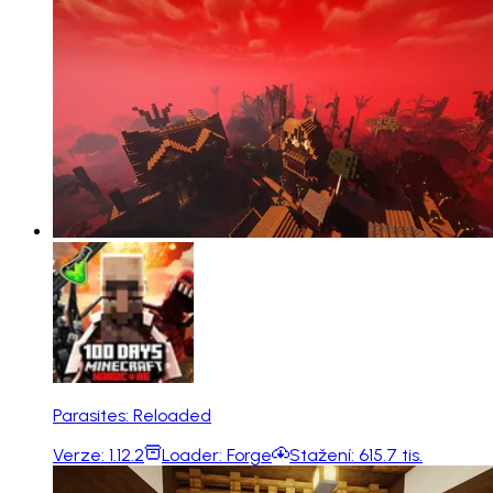
Parasites: Reloaded
Verze:
1.12.2
Loader:
Forge
Stažení:
615.7 tis.