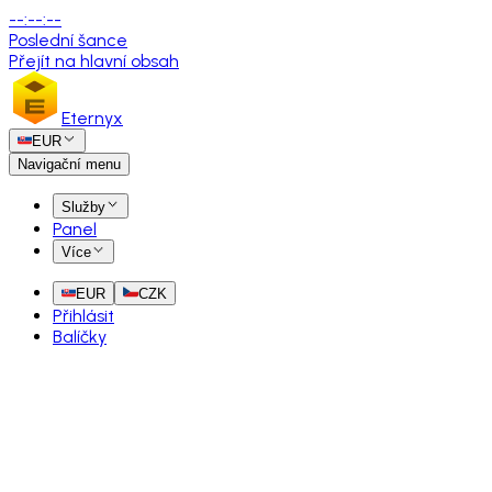
--
:
--
:
--
Poslední šance
Přejít na hlavní obsah
Eternyx
EUR
Navigační menu
Služby
Panel
Více
EUR
CZK
Přihlásit
Balíčky