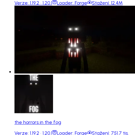
Verze:
1.19.2 · 1.20.1
Loader:
Forge
Stažení:
12.4M
the horrors in the fog
Verze:
1.19.2 · 1.20.1
Loader:
Forge
Stažení:
751.7 tis.