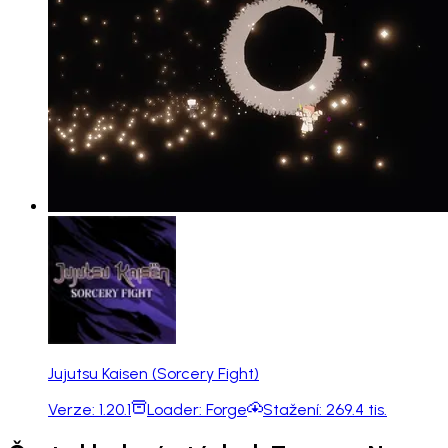
Jujutsu Kaisen (Sorcery Fight)
Verze:
1.20.1
Loader:
Forge
Stažení:
269.4 tis.