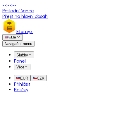
--
:
--
:
--
Poslední šance
Přejít na hlavní obsah
Eternyx
EUR
Navigační menu
Služby
Panel
Více
EUR
CZK
Přihlásit
Balíčky