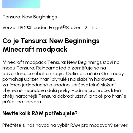
Tensura: New Beginnings
Verze:
1.19.2
Loader:
Forge
Stažení:
21.1 tis.
Co je Tensura: New Beginnings
Minecraft modpack
Minecraft modpack Tensura: New Beginnings staví na
modu Tensura: Reincarnated a zaměřuje se na
adventure, combat a magic. Optimalizační a QoL mody
pomáhají udržet hraní plynulé i na slabším hardwaru,
zatímco jednoduché a snadno udržovatelné složení
zbytečně nepřidává další prvky. Hodí se pro hráče, kteří
chtějí náročnější Tensura dobrodružství, a také pro hraní s
přáteli na serveru.
Nevíte kolik RAM potřebujete?
Přečtěte si náš návod na výběr RAM pro modovaný server.