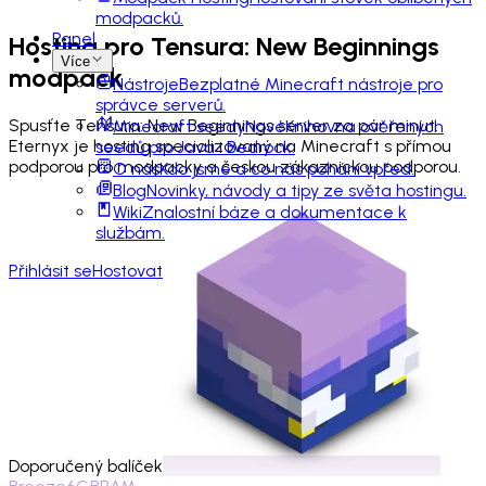
modpacků.
Panel
Hosting pro
Tensura: New Beginnings
Více
modpack
Nástroje
Bezplatné Minecraft nástroje pro
správce serverů.
Spusťte Tensura: New Beginnings server za pár minut.
Minecraft seedy
Nové
Knihovna ověřených
Eternyx je hosting specializovaný na Minecraft s přímou
seedů pro Java i Bedrock.
podporou pro modpacky a českou zákaznickou podporou.
O nás
Kdo jsme a co nás pohání vpřed.
Blog
Novinky, návody a tipy ze světa hostingu.
Wiki
Znalostní báze a dokumentace k
službám.
Přihlásit se
Hostovat
Doporučený balíček