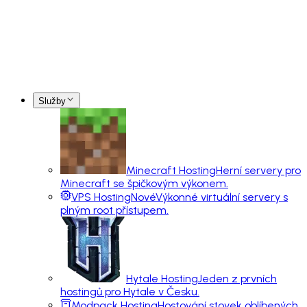
Služby
Minecraft Hosting
Herní servery pro
Minecraft se špičkovým výkonem.
VPS Hosting
Nové
Výkonné virtuální servery s
plným root přístupem.
Hytale Hosting
Jeden z prvních
hostingů pro Hytale v Česku.
Modpack Hosting
Hostování stovek oblíbených