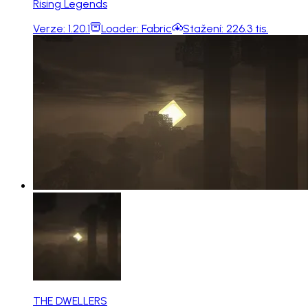
Rising Legends
Verze:
1.20.1
Loader:
Fabric
Stažení:
226.3 tis.
THE DWELLERS