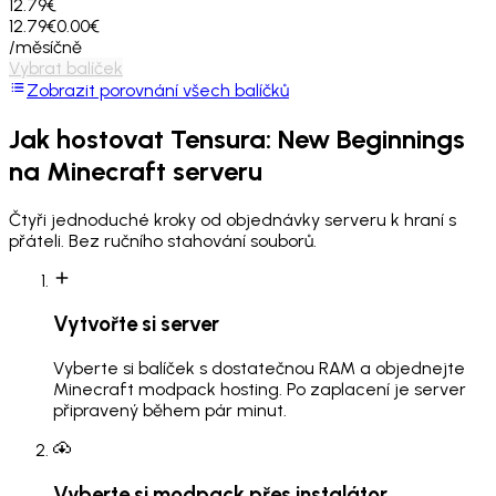
12.79€
12.79€
0.00€
/měsíčně
Vybrat balíček
Zobrazit porovnání všech balíčků
Jak hostovat
Tensura: New Beginnings
na Minecraft serveru
Čtyři jednoduché kroky od objednávky serveru k hraní s
přáteli. Bez ručního stahování souborů.
Vytvořte si server
Vyberte si balíček s dostatečnou RAM a objednejte
Minecraft modpack hosting. Po zaplacení je server
připravený během pár minut.
Vyberte si modpack přes instalátor