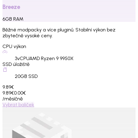
Breeze
6
GB
RAM
Běžné modpacky a více pluginů. Stabilní výkon bez
zbytečně vysoké ceny.
CPU výkon
3
vCPU
AMD Ryzen 9 9950X
SSD úložiště
20
GB SSD
9.89€
9.89€
0.00€
/měsíčně
Vybrat balíček