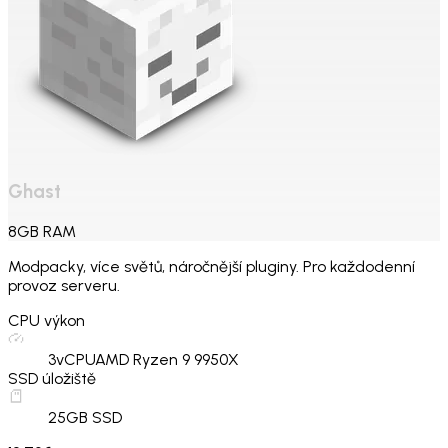
Ghast
8
GB
RAM
Modpacky, více světů, náročnější pluginy. Pro každodenní
provoz serveru.
CPU výkon
3
vCPU
AMD Ryzen 9 9950X
SSD úložiště
25
GB SSD