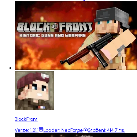
BlockFront
Verze:
1.21.1
Loader:
NeoForge
Stažení:
414.7 tis.