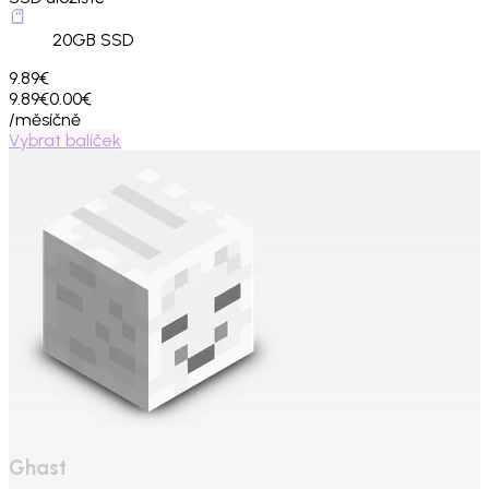
20
GB SSD
9.89€
9.89€
0.00€
/měsíčně
Vybrat balíček
Ghast