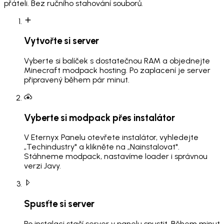
přáteli. Bez ručního stahování souborů.
Vytvořte si server
Vyberte si balíček s dostatečnou RAM a objednejte
Minecraft modpack hosting. Po zaplacení je server
připravený během pár minut.
Vyberte si modpack přes instalátor
V Eternyx Panelu otevřete instalátor, vyhledejte
„Techindustry" a klikněte na „Nainstalovat".
Stáhneme modpack, nastavíme loader i správnou
verzi Javy.
Spusťte si server
Po instalaci stačí server v panelu spustit. Během minut