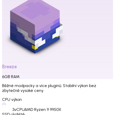
Breeze
6
GB
RAM
Běžné modpacky a více pluginů. Stabilní výkon bez
zbytečně vysoké ceny.
CPU výkon
3
vCPU
AMD Ryzen 9 9950X
SSD úložiště