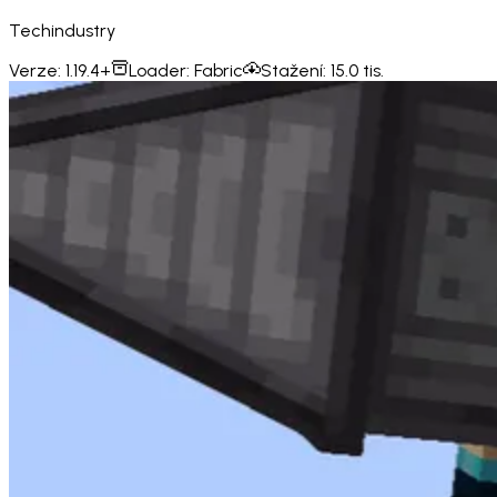
Techindustry
Verze:
1.19.4+
Loader:
Fabric
Stažení:
15.0 tis.