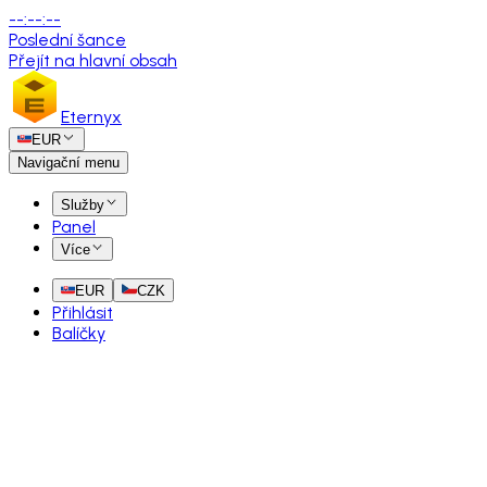
--
:
--
:
--
Poslední šance
Přejít na hlavní obsah
Eternyx
EUR
Navigační menu
Služby
Panel
Více
EUR
CZK
Přihlásit
Balíčky