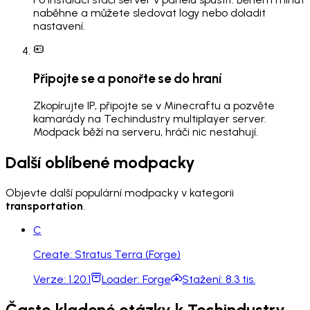
naběhne a můžete sledovat logy nebo doladit
nastavení.
Připojte se a ponořte se do hraní
Zkopírujte IP, připojte se v Minecraftu a pozvěte
kamarády na Techindustry multiplayer server.
Modpack běží na serveru, hráči nic nestahují.
Další oblíbené modpacky
Objevte další populární modpacky v kategorii
transportation
.
C
Create: Stratus Terra (Forge)
Verze:
1.20.1
Loader:
Forge
Stažení:
8.3 tis.
Často kladené otázky k Techindustry