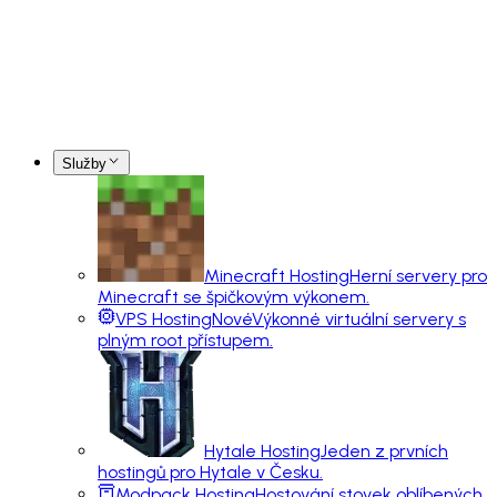
Služby
Minecraft Hosting
Herní servery pro
Minecraft se špičkovým výkonem.
VPS Hosting
Nové
Výkonné virtuální servery s
plným root přístupem.
Hytale Hosting
Jeden z prvních
hostingů pro Hytale v Česku.
Modpack Hosting
Hostování stovek oblíbených