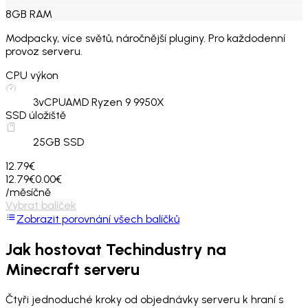
8
GB
RAM
Modpacky, více světů, náročnější pluginy. Pro každodenní
provoz serveru.
CPU výkon
3
vCPU
AMD Ryzen 9 9950X
SSD úložiště
25
GB SSD
12.79€
12.79€
0.00€
/měsíčně
Vybrat balíček
Zobrazit porovnání všech balíčků
Jak hostovat
Techindustry
na
Minecraft serveru
Čtyři jednoduché kroky od objednávky serveru k hraní s