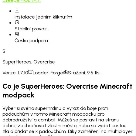
Creeper
4GB
RAM
Instalace
jedním kliknutím
Stabilní provoz
Česká podpora
S
SuperHeroes: Overcrise
Verze:
1.7.10
Loader:
Forge
Stažení:
9.5 tis.
Co je SuperHeroes: Overcrise Minecraft
modpack
Vyber si svého superhrdinu a vyraz do boje proti
padouchům v tomto Minecraft modpacku pro
dobrodružství a combat. Můžeš se postavit na stranu
dobra, zachraňovat vlastní město, nebo se vydat cestou
zla a přidat se k padouchům. Díky zaměření na multiplayer