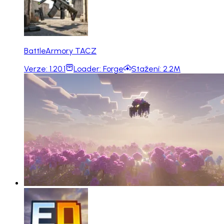
BattleArmory TACZ
Verze:
1.20.1
Loader:
Forge
Stažení:
2.2M