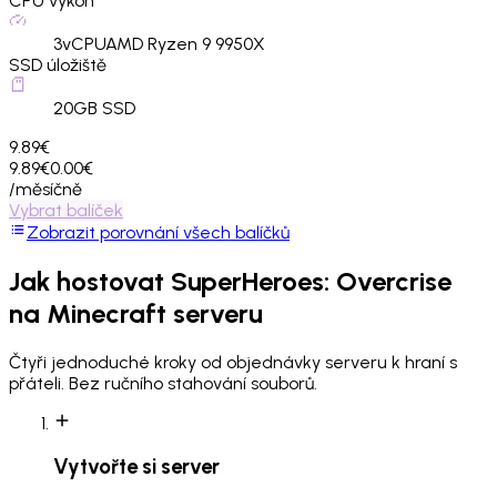
CPU výkon
3
vCPU
AMD Ryzen 9 9950X
SSD úložiště
20
GB SSD
9.89€
9.89€
0.00€
/měsíčně
Vybrat balíček
Zobrazit porovnání všech balíčků
Jak hostovat
SuperHeroes: Overcrise
na Minecraft serveru
Čtyři jednoduché kroky od objednávky serveru k hraní s
přáteli. Bez ručního stahování souborů.
Vytvořte si server