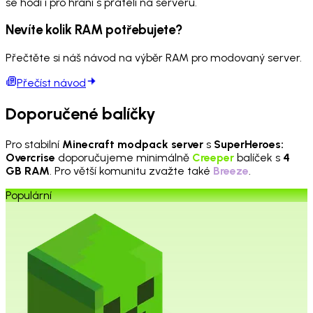
se hodí i pro hraní s přáteli na serveru.
Nevíte kolik RAM potřebujete?
Přečtěte si náš návod na výběr RAM pro modovaný server.
Přečíst návod
Doporučené balíčky
Pro stabilní
Minecraft modpack server
s
SuperHeroes:
Overcrise
doporučujeme minimálně
Creeper
balíček s
4
GB RAM
. Pro větší komunitu zvažte také
Breeze
.
Populární