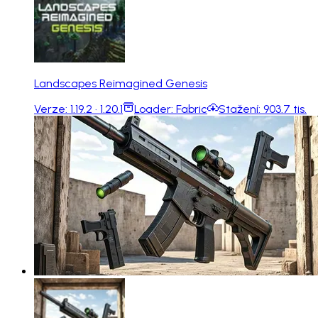
Landscapes Reimagined Genesis
Verze:
1.19.2 · 1.20.1
Loader:
Fabric
Stažení:
903.7 tis.