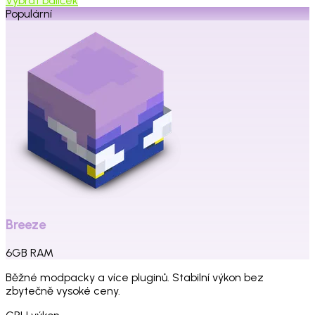
Vybrat balíček
Populární
Breeze
6
GB
RAM
Běžné modpacky a více pluginů. Stabilní výkon bez
zbytečně vysoké ceny.