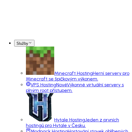
Služby
Minecraft Hosting
Herní servery pro
Minecraft se špičkovým výkonem.
VPS Hosting
Nové
Výkonné virtuální servery s
plným root přístupem.
Hytale Hosting
Jeden z prvních
hostingů pro Hytale v Česku.
Modpack Hosting
Hostování stovek oblíbených