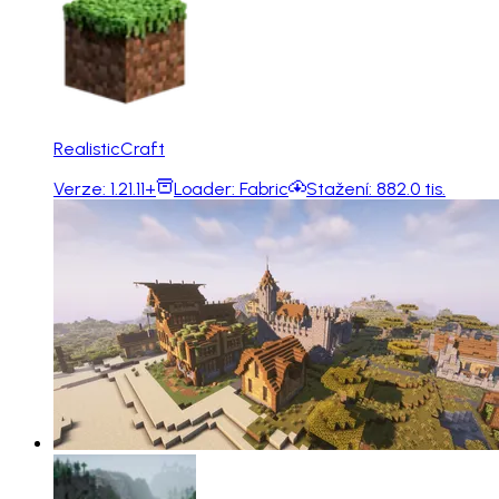
RealisticCraft
Verze:
1.21.11+
Loader:
Fabric
Stažení:
882.0 tis.