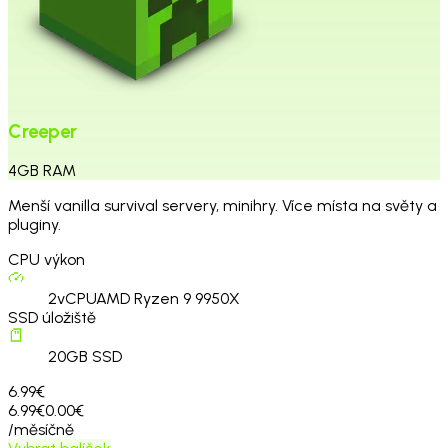
Creeper
4
GB
RAM
Menší vanilla survival servery, minihry. Více místa na světy a
pluginy.
CPU výkon
2
vCPU
AMD Ryzen 9 9950X
SSD úložiště
20
GB SSD
6.99€
6.99€
0.00€
/měsíčně