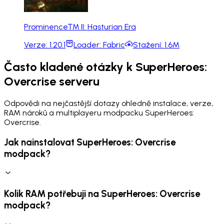
Prominence™ II: Hasturian Era
Verze:
1.20.1
Loader:
Fabric
Stažení:
1.6M
Často kladené otázky k SuperHeroes:
Overcrise serveru
Odpovědi na nejčastější dotazy ohledně instalace, verze,
RAM nároků a multiplayeru modpacku SuperHeroes:
Overcrise.
Jak nainstalovat SuperHeroes: Overcrise
modpack?
Kolik RAM potřebuji na SuperHeroes: Overcrise
modpack?