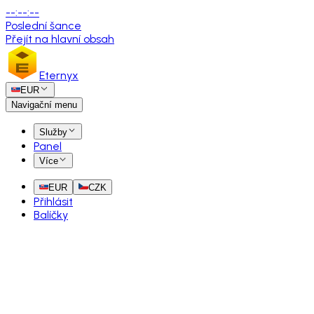
--
:
--
:
--
Poslední šance
Přejít na hlavní obsah
Eternyx
EUR
Navigační menu
Služby
Panel
Více
EUR
CZK
Přihlásit
Balíčky