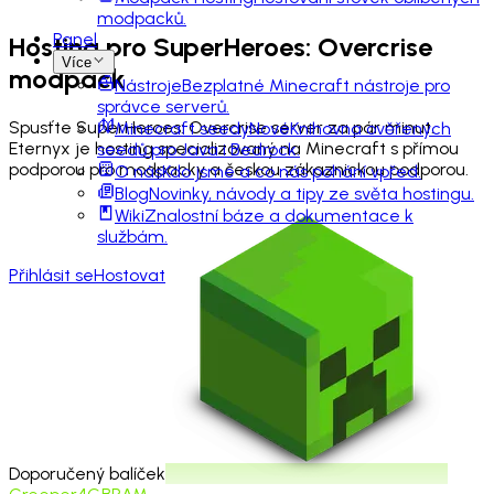
modpacků.
Panel
Hosting pro
SuperHeroes: Overcrise
Více
modpack
Nástroje
Bezplatné Minecraft nástroje pro
správce serverů.
Spusťte SuperHeroes: Overcrise server za pár minut.
Minecraft seedy
Nové
Knihovna ověřených
Eternyx je hosting specializovaný na Minecraft s přímou
seedů pro Java i Bedrock.
podporou pro modpacky a českou zákaznickou podporou.
O nás
Kdo jsme a co nás pohání vpřed.
Blog
Novinky, návody a tipy ze světa hostingu.
Wiki
Znalostní báze a dokumentace k
službám.
Přihlásit se
Hostovat
Doporučený balíček