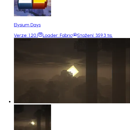
Elysium Days
Verze:
1.20.1
Loader:
Fabric
Stažení:
359.3 tis.