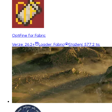
OptiFine for Fabric
Verze:
26.2+
Loader:
Fabric
Stažení:
577.2 tis.