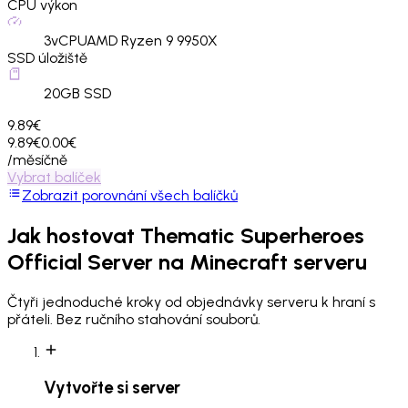
CPU výkon
3
vCPU
AMD Ryzen 9 9950X
SSD úložiště
20
GB SSD
9.89€
9.89€
0.00€
/měsíčně
Vybrat balíček
Zobrazit porovnání všech balíčků
Jak hostovat
Thematic Superheroes
Official Server
na Minecraft serveru
Čtyři jednoduché kroky od objednávky serveru k hraní s
přáteli. Bez ručního stahování souborů.
Vytvořte si server