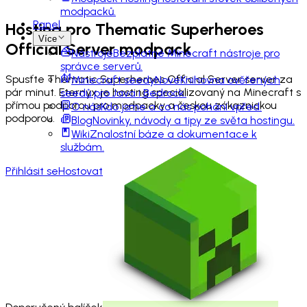
modpacků.
Panel
Hosting pro
Thematic Superheroes
Více
Official Server
modpack
Nástroje
Bezplatné Minecraft nástroje pro
správce serverů.
Spusťte Thematic Superheroes Official Server server za
Minecraft seedy
Nové
Knihovna ověřených
pár minut. Eternyx je hosting specializovaný na Minecraft s
seedů pro Java i Bedrock.
přímou podporou pro modpacky a českou zákaznickou
O nás
Kdo jsme a co nás pohání vpřed.
podporou.
Blog
Novinky, návody a tipy ze světa hostingu.
Wiki
Znalostní báze a dokumentace k
službám.
Přihlásit se
Hostovat