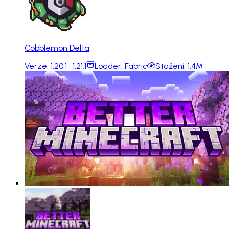
Cobblemon Delta
Verze:
1.20.1 · 1.21.1
Loader:
Fabric
Stažení:
1.4M