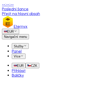
--
:
--
:
--
Poslední šance
Přejít na hlavní obsah
Eternyx
EUR
Navigační menu
Služby
Panel
Více
EUR
CZK
Přihlásit
Balíčky