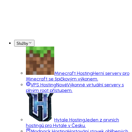
Služby
Minecraft Hosting
Herní servery pro
Minecraft se špičkovým výkonem.
VPS Hosting
Nové
Výkonné virtuální servery s
plným root přístupem.
Hytale Hosting
Jeden z prvních
hostingů pro Hytale v Česku.
Modpack Hosting
Hostování stovek oblíbených