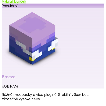
Vybrat balíček
Populární
Breeze
6
GB
RAM
Běžné modpacky a více pluginů. Stabilní výkon bez
zbytečně vysoké ceny.