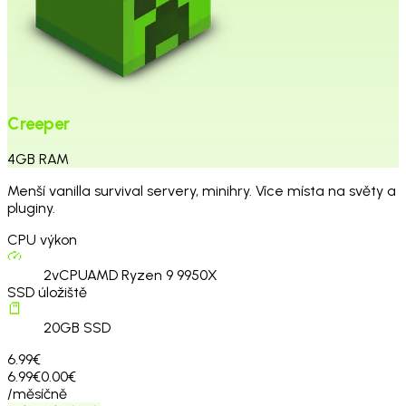
Creeper
4
GB
RAM
Menší vanilla survival servery, minihry. Více místa na světy a
pluginy.
CPU výkon
2
vCPU
AMD Ryzen 9 9950X
SSD úložiště
20
GB SSD
6.99€
6.99€
0.00€
/měsíčně