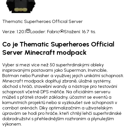
Thematic Superheroes Official Server
Verze:
1.20.1
Loader:
Fabric
Stažení:
16.7 tis.
Co je Thematic Superheroes Official
Server Minecraft modpack
Vyber si mezi více než 50 superhrdinskými obleky
inspirovanými postavami jako Superman, Invincible,
Batman nebo Punisher a využívej jejich unikátní schopnosti.
Minecraft modpack doplňují zbraně, úložné systémy,
obchod s hráči, stavební wandy a nástroje pro testování
schopností včetně DPS měřiče. Na oficiálním serveru
můžeš s přáteli stavět základny, účastnit se eventů a
komunitních projektů nebo si vyzkoušet své schopnosti v
combat arénách. Díky optimalizačním a uživatelským
úpravám se hodí pro hráče, kteří chtějí lehčí superhrdinské
dobrodružství s přehlednějším rozhraním a plynulejším
výkonem.