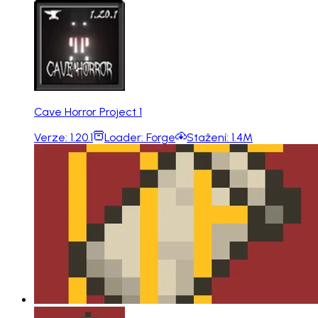
Cave Horror Project 1
Verze:
1.20.1
Loader:
Forge
Stažení:
1.4M