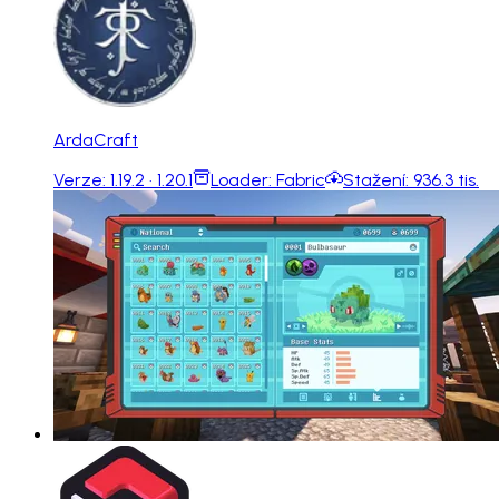
ArdaCraft
Verze:
1.19.2 · 1.20.1
Loader:
Fabric
Stažení:
936.3 tis.