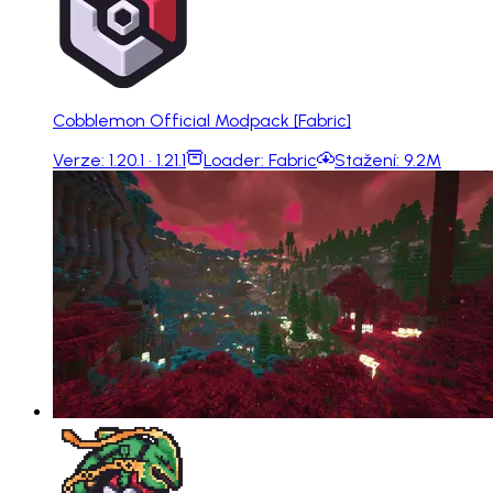
Cobblemon Official Modpack [Fabric]
Verze:
1.20.1 · 1.21.1
Loader:
Fabric
Stažení:
9.2M