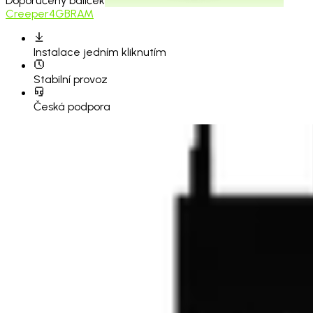
Doporučený balíček
Creeper
4GB
RAM
Instalace
jedním kliknutím
Stabilní provoz
Česká podpora