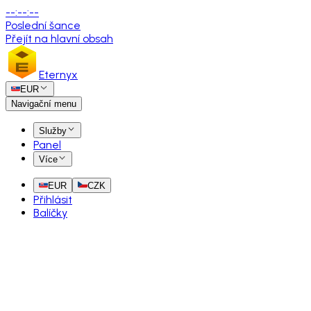
--
:
--
:
--
Poslední šance
Přejít na hlavní obsah
Eternyx
EUR
Navigační menu
Služby
Panel
Více
EUR
CZK
Přihlásit
Balíčky