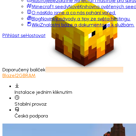
Nástroje
Bezplatné Minecraft nástroje pro sprá
Minecraft seedy
Nové
Knihovna ověřených seedů
O nás
Kdo jsme a co nás pohání vpřed.
Blog
Novinky, návody a tipy ze světa hostingu.
Wiki
Znalostní báze a dokumentace k službám.
Přihlásit se
Hostovat
Doporučený balíček
Blaze
12GB
RAM
Instalace
jedním kliknutím
Stabilní provoz
Česká podpora