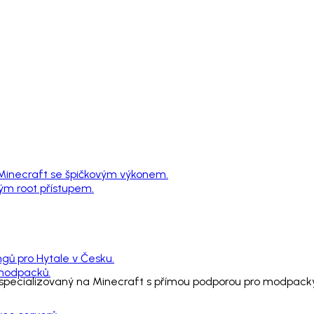
 Minecraft se špičkovým výkonem.
ným root přístupem.
ngů pro Hytale v Česku.
 modpacků.
 specializovaný na Minecraft s přímou podporou pro modpack