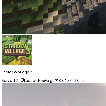
Stardew Village 3
Verze:
1.21.1
Loader:
NeoForge
Stažení:
18.0 tis.