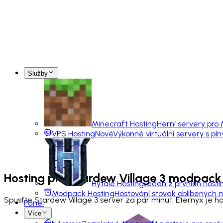
Služby
Minecraft Hosting
Herní servery pro
VPS Hosting
Nové
Výkonné virtuální servery s pl
Hosting pro
Stardew Village 3
modpack
Hytale Hosting
Jeden z prvních hosti
Modpack Hosting
Hostování stovek oblíbených
Spusťte Stardew Village 3 server za pár minut. Eternyx je 
Panel
Více