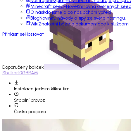
Nástroje
Bezplatné Minecraft nástroje pro sprá
Minecraft seedy
Nové
Knihovna ověřených seedů
O nás
Kdo jsme a co nás pohání vpřed.
Blog
Novinky, návody a tipy ze světa hostingu.
Wiki
Znalostní báze a dokumentace k službám.
Přihlásit se
Hostovat
Doporučený balíček
Shulker
10GB
RAM
Instalace
jedním kliknutím
Stabilní provoz
Česká podpora