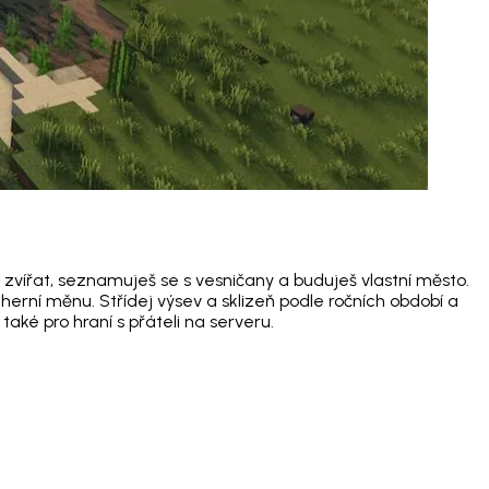
 zvířat, seznamuješ se s vesničany a buduješ vlastní město.
herní měnu. Střídej výsev a sklizeň podle ročních období a
aké pro hraní s přáteli na serveru.