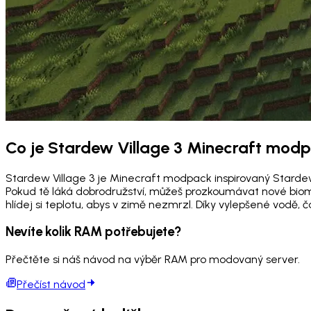
Co je Stardew Village 3 Minecraft mod
Stardew Village 3 je Minecraft modpack inspirovaný Stardew 
Pokud tě láká dobrodružství, můžeš prozkoumávat nové biomy,
hlídej si teplotu, abys v zimě nezmrzl. Díky vylepšené vodě, 
Nevíte kolik RAM potřebujete?
Přečtěte si náš návod na výběr RAM pro modovaný server.
Přečíst návod