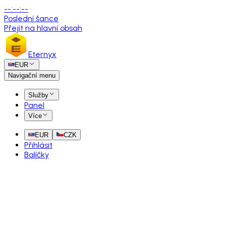
--
:
--
:
--
Poslední šance
Přejít na hlavní obsah
Eternyx
EUR
Navigační menu
Služby
Panel
Více
EUR
CZK
Přihlásit
Balíčky