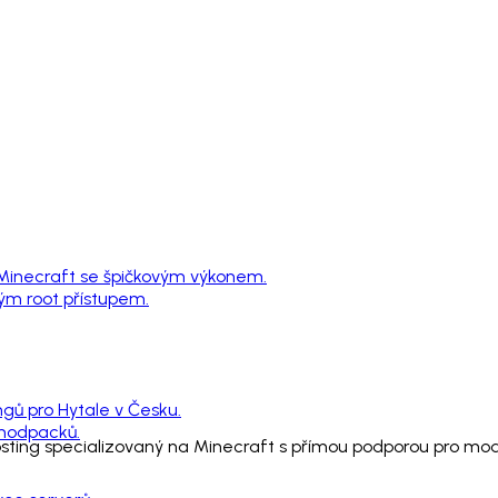
 Minecraft se špičkovým výkonem.
ným root přístupem.
ngů pro Hytale v Česku.
 modpacků.
hosting specializovaný na Minecraft s přímou podporou pro m