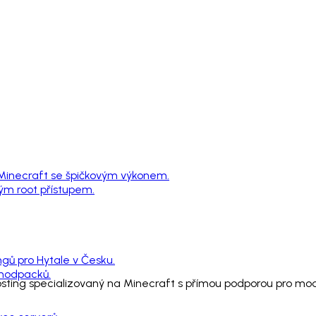
 Minecraft se špičkovým výkonem.
ným root přístupem.
ngů pro Hytale v Česku.
 modpacků.
hosting specializovaný na Minecraft s přímou podporou pro m