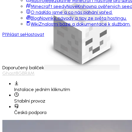
Nástroje
Bezplatné Minecraft nástroje pro sprá
Minecraft seedy
Nové
Knihovna ověřených seedů
O nás
Kdo jsme a co nás pohání vpřed.
Blog
Novinky, návody a tipy ze světa hostingu.
Wiki
Znalostní báze a dokumentace k službám.
Přihlásit se
Hostovat
Doporučený balíček
Ghast
8GB
RAM
Instalace
jedním kliknutím
Stabilní provoz
Česká podpora