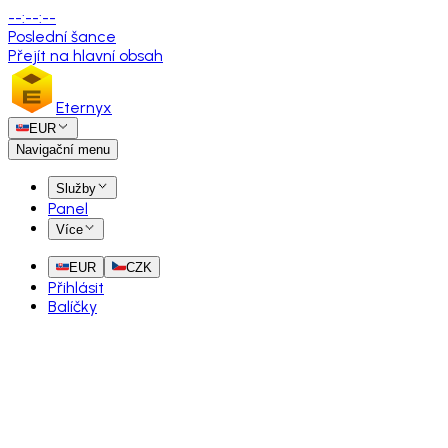
--
:
--
:
--
Poslední šance
Přejít na hlavní obsah
Eternyx
EUR
Navigační menu
Služby
Panel
Více
EUR
CZK
Přihlásit
Balíčky