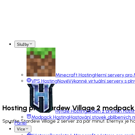
Služby
Minecraft Hosting
Herní servery pro
VPS Hosting
Nové
Výkonné virtuální servery s pl
Hosting pro
Stardew Village 2
modpack
Hytale Hosting
Jeden z prvních hosti
Modpack Hosting
Hostování stovek oblíbených
Spusťte Stardew Village 2 server za pár minut. Eternyx je 
Panel
Více