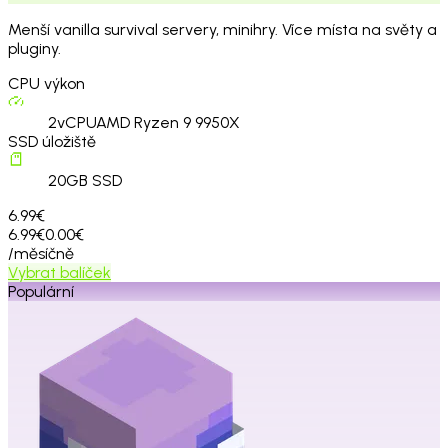
Menší vanilla survival servery, minihry. Více místa na světy a
pluginy.
CPU výkon
2
vCPU
AMD Ryzen 9 9950X
SSD úložiště
20
GB SSD
6.99€
6.99€
0.00€
/měsíčně
Vybrat balíček
Populární