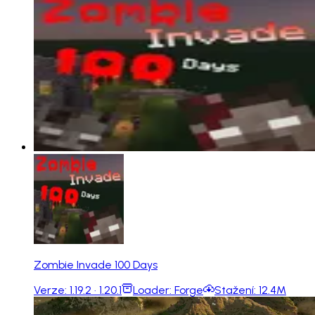
Zombie Invade 100 Days
Verze:
1.19.2 · 1.20.1
Loader:
Forge
Stažení:
12.4M