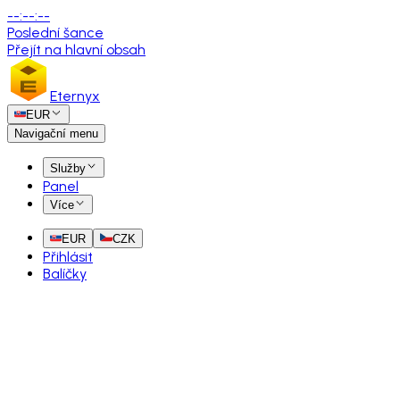
--
:
--
:
--
Poslední šance
Přejít na hlavní obsah
Eternyx
EUR
Navigační menu
Služby
Panel
Více
EUR
CZK
Přihlásit
Balíčky