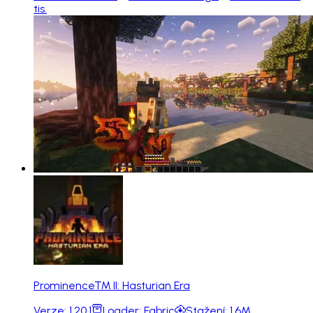
tis.
Prominence™ II: Hasturian Era
Verze:
1.20.1
Loader:
Fabric
Stažení:
1.6M