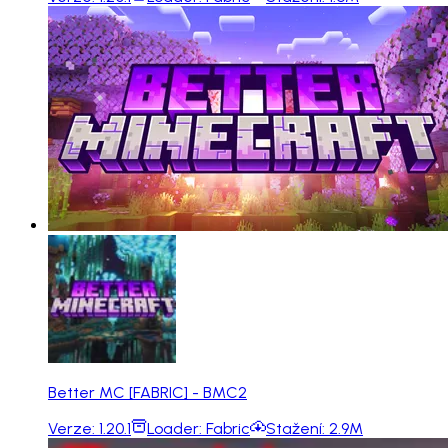
Better MC [FABRIC] - BMC2
Verze:
1.20.1
Loader:
Fabric
Stažení:
2.9M