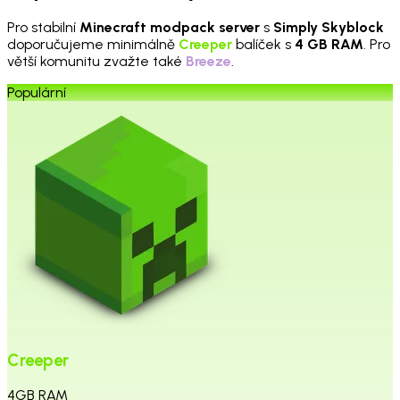
Pro stabilní
Minecraft modpack server
s
Simply Skyblock
doporučujeme minimálně
Creeper
balíček s
4 GB RAM
. Pro
větší komunitu zvažte také
Breeze
.
Populární
Creeper
4
GB
RAM