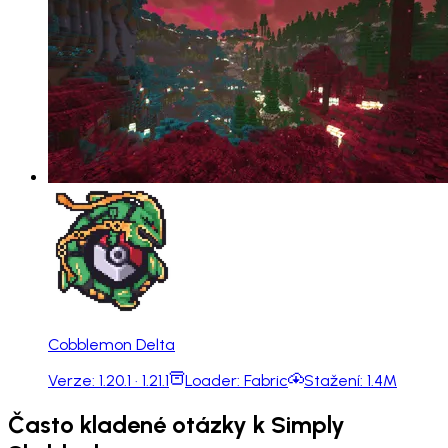
Cobblemon Delta
Verze:
1.20.1 · 1.21.1
Loader:
Fabric
Stažení:
1.4M
Často kladené otázky k Simply