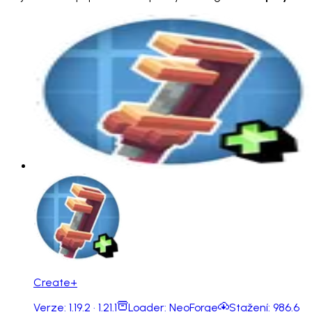
Create+
Verze:
1.19.2 · 1.21.1
Loader:
NeoForge
Stažení:
986.6