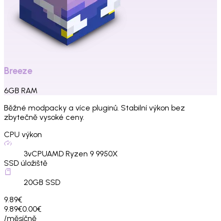
Breeze
6
GB
RAM
Běžné modpacky a více pluginů. Stabilní výkon bez
zbytečně vysoké ceny.
CPU výkon
3
vCPU
AMD Ryzen 9 9950X
SSD úložiště
20
GB SSD
9.89€
9.89€
0.00€
/měsíčně