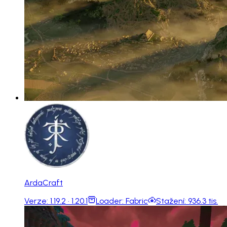
ArdaCraft
Verze:
1.19.2 · 1.20.1
Loader:
Fabric
Stažení:
936.3 tis.