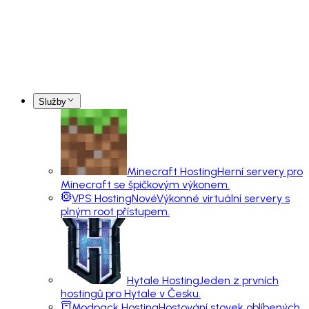
Služby
Minecraft Hosting
Herní servery pro
Minecraft se špičkovým výkonem.
VPS Hosting
Nové
Výkonné virtuální servery s
plným root přístupem.
Hytale Hosting
Jeden z prvních
hostingů pro Hytale v Česku.
Modpack Hosting
Hostování stovek oblíbených