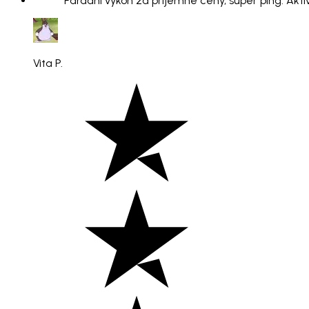
"Parádní výkon za příjemné ceny, super ping. Aktiv
Vita P.