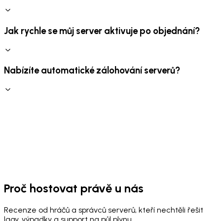
Jak rychle se můj server aktivuje po objednání?
Nabízíte automatické zálohování serverů?
Proč hostovat právě u nás
Recenze od hráčů a správců serverů, kteří nechtěli řešit
lagy, výpadky a support na půl plynu.