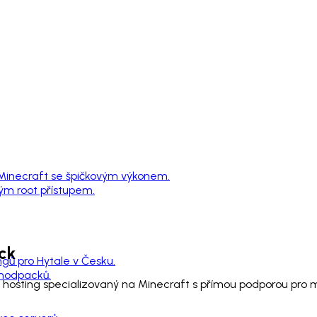
 Minecraft se špičkovým výkonem.
ným root přístupem.
ck
ngů pro Hytale v Česku.
 modpacků.
je hosting specializovaný na Minecraft s přímou podporou pr