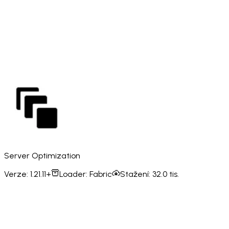
Server Optimization
Verze:
1.21.11+
Loader:
Fabric
Stažení:
32.0 tis.