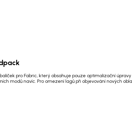
odpack
alíček pro Fabric, který obsahuje pouze optimalizační úprav
herních modů navíc. Pro omezení lagů při objevování nových 