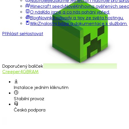
Nástroje
Bezplatné Minecraft nástroje pro sprá
Minecraft seedy
Nové
Knihovna ověřených seedů
O nás
Kdo jsme a co nás pohání vpřed.
Blog
Novinky, návody a tipy ze světa hostingu.
Wiki
Znalostní báze a dokumentace k službám.
Přihlásit se
Hostovat
Doporučený balíček
Creeper
4GB
RAM
Instalace
jedním kliknutím
Stabilní provoz
Česká podpora