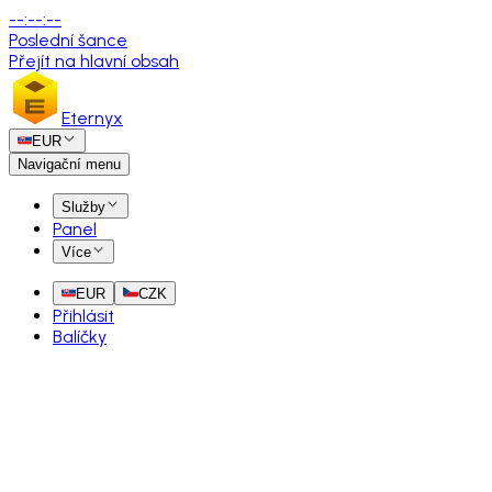
--
:
--
:
--
Poslední šance
Přejít na hlavní obsah
Eternyx
EUR
Navigační menu
Služby
Panel
Více
EUR
CZK
Přihlásit
Balíčky