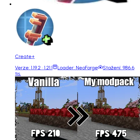
Create+
Verze:
1.19.2 · 1.21.1
Loader:
NeoForge
Stažení:
986.6
tis.