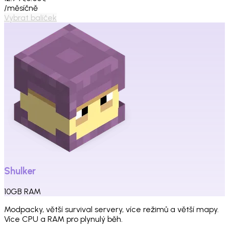
/měsíčně
Vybrat balíček
Shulker
10
GB
RAM
Modpacky, větší survival servery, více režimů a větší mapy.
Více CPU a RAM pro plynulý běh.