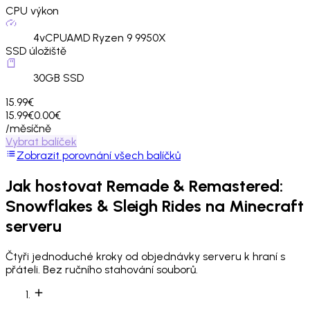
CPU výkon
4
vCPU
AMD Ryzen 9 9950X
SSD úložiště
30
GB SSD
15.99€
15.99€
0.00€
/měsíčně
Vybrat balíček
Zobrazit porovnání všech balíčků
Jak hostovat
Remade & Remastered:
Snowflakes & Sleigh Rides
na Minecraft
serveru
Čtyři jednoduché kroky od objednávky serveru k hraní s
přáteli. Bez ručního stahování souborů.