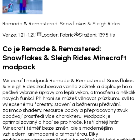
Remade & Remastered: Snowflakes & Sleigh Rides
Verze:
1.21 · 1.21.1
Loader:
Fabric
Stažení:
139.5 tis.
Co je Remade & Remastered:
Snowflakes & Sleigh Rides Minecraft
modpack
Minecraft modpack Remade & Remastered: Snowflakes
& Sleigh Rides zachovává vanilla zážitek a doplňuje ho o
pečlivě vybrané úpravy pro lepší výkon, atmosféru a několik
nových funkcí. Při hraní se můžeš věnovat průzkumu světa,
vylepšenému forestry, stavění a běžnému přežívání,
zatímco shadery, resource packy a přepracovaný zvuk
dodávají prostředí více charakteru. Modpack je
optimalizovaný a hodí se pro hráče, kteří chtějí hrát
Minecraft téměř beze změn, ale s modernějším
vzhledem, animacemi a atmosférou. Díky
multiplayerovému zaměření si ho můžeš užít také s přáteli