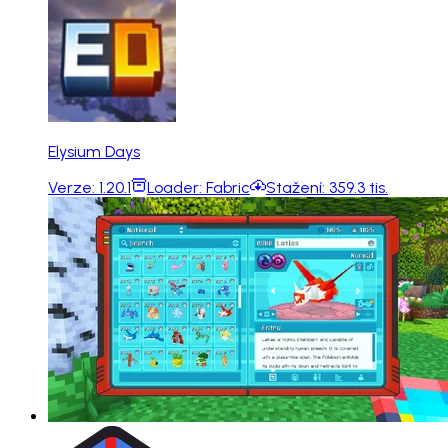
Elysium Days
Verze:
1.20.1
Loader:
Fabric
Stažení:
359.3 tis.