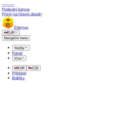
--
:
--
:
--
Poslední šance
Přejít na hlavní obsah
Eternyx
EUR
Navigační menu
Služby
Panel
Více
EUR
CZK
Přihlásit
Balíčky