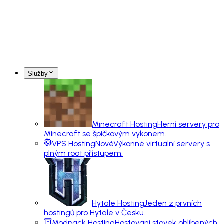
Služby
Minecraft Hosting
Herní servery pro
Minecraft se špičkovým výkonem.
VPS Hosting
Nové
Výkonné virtuální servery s
plným root přístupem.
Hytale Hosting
Jeden z prvních
hostingů pro Hytale v Česku.
Modpack Hosting
Hostování stovek oblíbených