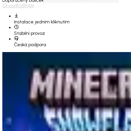
Doporučený balíček
Ghast
8GB
RAM
Instalace
jedním kliknutím
Stabilní provoz
Česká podpora