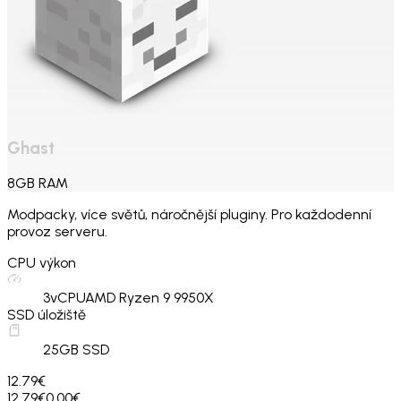
Ghast
8
GB
RAM
Modpacky, více světů, náročnější pluginy. Pro každodenní
provoz serveru.
CPU výkon
3
vCPU
AMD Ryzen 9 9950X
SSD úložiště
25
GB SSD
12.79€
12.79€
0.00€