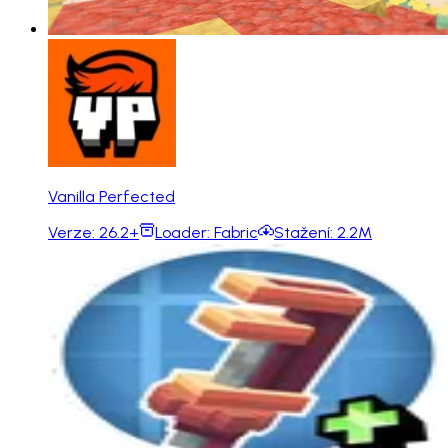
Vanilla Perfected
Verze:
26.2+
Loader:
Fabric
Stažení:
2.2M