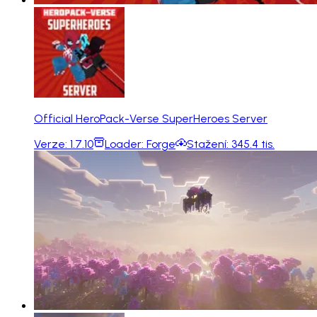
Official HeroPack-Verse SuperHeroes Server
Verze:
1.7.10
Loader:
Forge
Stažení:
345.4 tis.