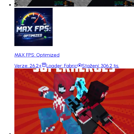
MAX FPS: Optimized
Verze:
26.2+
Loader:
Fabric
Stažení:
306.2 tis.