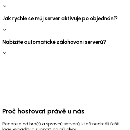
Jak rychle se můj server aktivuje po objednání?
Nabízíte automatické zálohování serverů?
Proč hostovat právě u nás
Recenze od hráčů a správců serverů, kteří nechtěli řešit
lagy, výpadky a support na půl plynu.