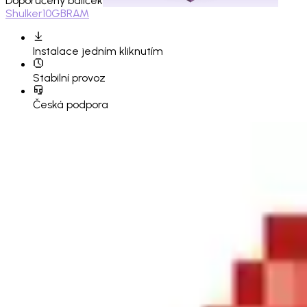
Doporučený balíček
Shulker
10GB
RAM
Instalace
jedním kliknutím
Stabilní provoz
Česká podpora