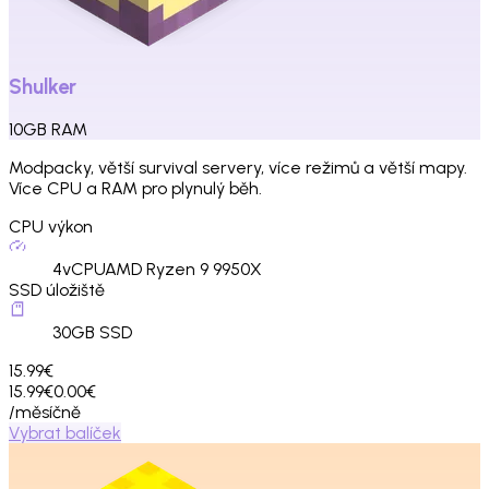
Shulker
10
GB
RAM
Modpacky, větší survival servery, více režimů a větší mapy.
Více CPU a RAM pro plynulý běh.
CPU výkon
4
vCPU
AMD Ryzen 9 9950X
SSD úložiště
30
GB SSD
15.99€
15.99€
0.00€
/měsíčně
Vybrat balíček