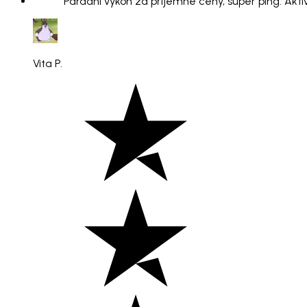
"Parádní výkon za příjemné ceny, super ping. Aktiv
Vita P.