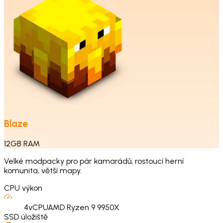
Blaze
12
GB
RAM
Velké modpacky pro pár kamarádů, rostoucí herní
komunita, větší mapy.
CPU výkon
4
vCPU
AMD Ryzen 9 9950X
SSD úložiště