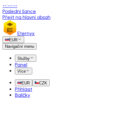
--
:
--
:
--
Poslední šance
Přejít na hlavní obsah
Eternyx
EUR
Navigační menu
Služby
Panel
Více
EUR
CZK
Přihlásit
Balíčky