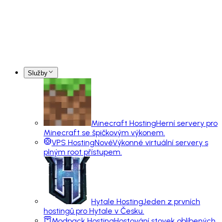
Služby
Minecraft Hosting
Herní servery pro
Minecraft se špičkovým výkonem.
VPS Hosting
Nové
Výkonné virtuální servery s
plným root přístupem.
Hytale Hosting
Jeden z prvních
hostingů pro Hytale v Česku.
Modpack Hosting
Hostování stovek oblíbených