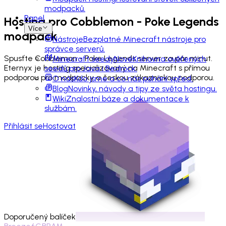
modpacků.
Panel
Hosting pro
Cobblemon - Poke Legends
Více
modpack
Nástroje
Bezplatné Minecraft nástroje pro
správce serverů.
Spusťte Cobblemon - Poke Legends server za pár minut.
Minecraft seedy
Nové
Knihovna ověřených
Eternyx je hosting specializovaný na Minecraft s přímou
seedů pro Java i Bedrock.
podporou pro modpacky a českou zákaznickou podporou.
O nás
Kdo jsme a co nás pohání vpřed.
Blog
Novinky, návody a tipy ze světa hostingu.
Wiki
Znalostní báze a dokumentace k
službám.
Přihlásit se
Hostovat
Doporučený balíček