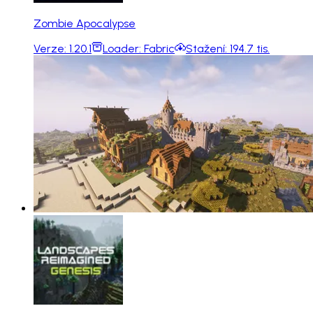
Zombie Apocalypse
Verze:
1.20.1
Loader:
Fabric
Stažení:
194.7 tis.