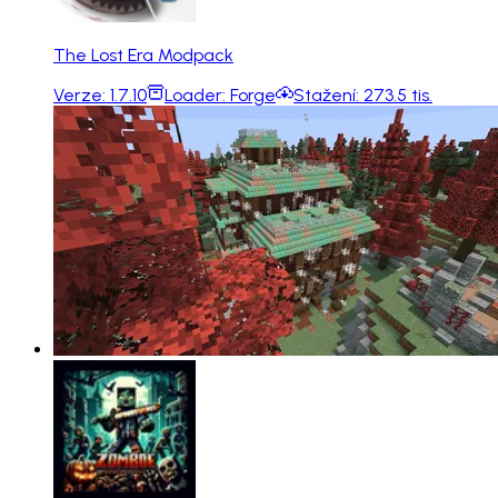
The Lost Era Modpack
Verze:
1.7.10
Loader:
Forge
Stažení:
273.5 tis.