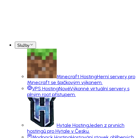
Služby
Minecraft Hosting
Herní servery pro
Minecraft se špičkovým výkonem.
VPS Hosting
Nové
Výkonné virtuální servery s
plným root přístupem.
Hytale Hosting
Jeden z prvních
hostingů pro Hytale v Česku.
Modpack Hosting
Hostování stovek oblíbených