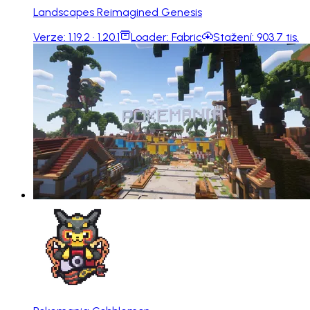
Landscapes Reimagined Genesis
Verze:
1.19.2 · 1.20.1
Loader:
Fabric
Stažení:
903.7 tis.