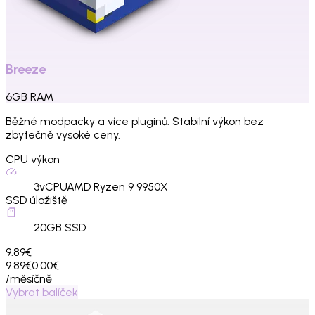
Breeze
6
GB
RAM
Běžné modpacky a více pluginů. Stabilní výkon bez
zbytečně vysoké ceny.
CPU výkon
3
vCPU
AMD Ryzen 9 9950X
SSD úložiště
20
GB SSD
9.89€
9.89€
0.00€
/měsíčně
Vybrat balíček