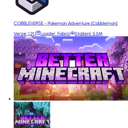
COBBLEVERSE - Pokemon Adventure [Cobblemon]
Verze:
1.21.1
Loader:
Fabric
Stažení:
5.5M