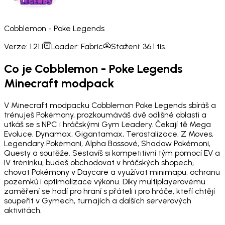
Cobblemon - Poke Legends
Verze:
1.21.1
Loader:
Fabric
Stažení:
36.1 tis.
Co je Cobblemon - Poke Legends
Minecraft modpack
V Minecraft modpacku Cobblemon Poke Legends sbíráš a
trénuješ Pokémony, prozkoumáváš dvě odlišné oblasti a
utkáš se s NPC i hráčskými Gym Leadery. Čekají tě Mega
Evoluce, Dynamax, Gigantamax, Terastalizace, Z Moves,
Legendary Pokémoni, Alpha Bossové, Shadow Pokémoni,
Questy a soutěže. Sestavíš si kompetitivní tým pomocí EV a
IV tréninku, budeš obchodovat v hráčských shopech,
chovat Pokémony v Daycare a využívat minimapu, ochranu
pozemků i optimalizace výkonu. Díky multiplayerovému
zaměření se hodí pro hraní s přáteli i pro hráče, kteří chtějí
soupeřit v Gymech, turnajích a dalších serverových
aktivitách.