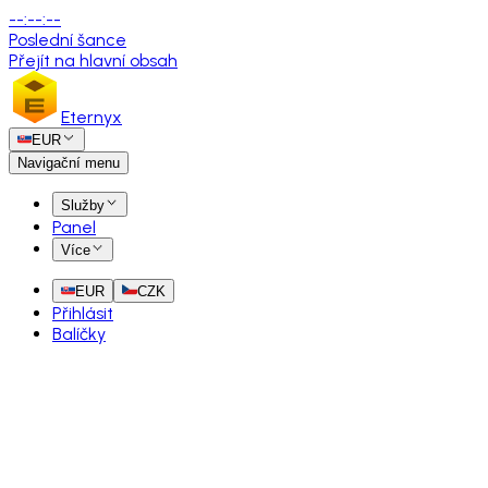
--
:
--
:
--
Poslední šance
Přejít na hlavní obsah
Eternyx
EUR
Navigační menu
Služby
Panel
Více
EUR
CZK
Přihlásit
Balíčky