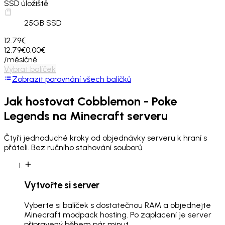
SSD úložiště
25
GB SSD
12.79€
12.79€
0.00€
/měsíčně
Vybrat balíček
Zobrazit porovnání všech balíčků
Jak hostovat
Cobblemon - Poke
Legends
na Minecraft serveru
Čtyři jednoduché kroky od objednávky serveru k hraní s
přáteli. Bez ručního stahování souborů.
Vytvořte si server
Vyberte si balíček s dostatečnou RAM a objednejte
Minecraft modpack hosting. Po zaplacení je server
připravený během pár minut.