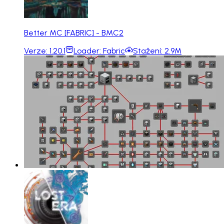
Better MC [FABRIC] - BMC2
Verze:
1.20.1
Loader:
Fabric
Stažení:
2.9M