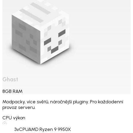
Ghast
8
GB
RAM
Modpacky, více světů, náročnější pluginy. Pro každodenní
provoz serveru.
CPU výkon
3
vCPU
AMD Ryzen 9 9950X