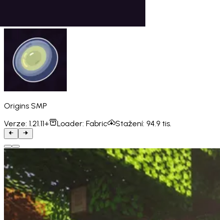
Origins SMP
Verze:
1.21.11+
Loader:
Fabric
Stažení:
94.9 tis.