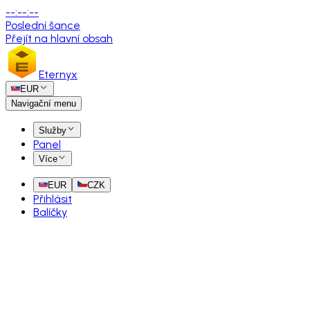
--
:
--
:
--
Poslední šance
Přejít na hlavní obsah
Eternyx
EUR
Navigační menu
Služby
Panel
Více
EUR
CZK
Přihlásit
Balíčky