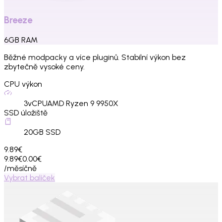
Breeze
6
GB
RAM
Běžné modpacky a více pluginů. Stabilní výkon bez
zbytečně vysoké ceny.
CPU výkon
3
vCPU
AMD Ryzen 9 9950X
SSD úložiště
20
GB SSD
9.89€
9.89€
0.00€
/měsíčně
Vybrat balíček