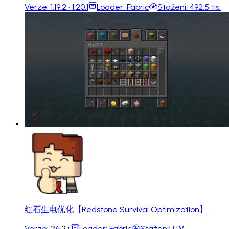
Verze:
1.19.2 · 1.20.1
Loader:
Fabric
Stažení:
492.5 tis.
红石生电优化【Redstone Survival Optimization】
Verze:
26.2+
Loader:
Fabric
Stažení:
1.1M