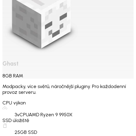
Ghast
8
GB
RAM
Modpacky, více světů, náročnější pluginy. Pro každodenní
provoz serveru.
CPU výkon
3
vCPU
AMD Ryzen 9 9950X
SSD úložiště
25
GB SSD