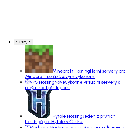
Služby
Minecraft Hosting
Herní servery pro
Minecraft se špičkovým výkonem.
VPS Hosting
Nové
Výkonné virtuální servery s
plným root přístupem.
Hytale Hosting
Jeden z prvních
hostingů pro Hytale v Česku.
Modpack Hosting
Hostování stovek oblíbených