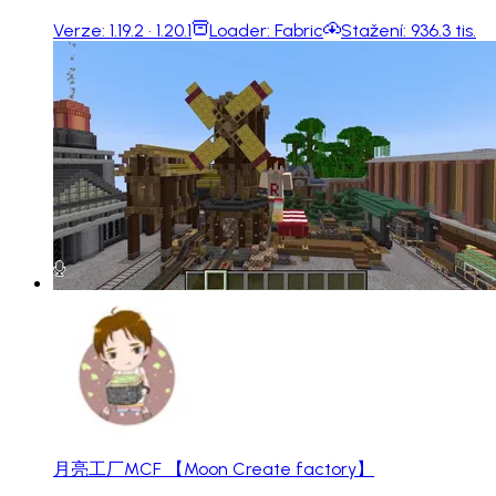
Verze:
1.19.2 · 1.20.1
Loader:
Fabric
Stažení:
936.3 tis.
月亮工厂MCF 【Moon Create factory】