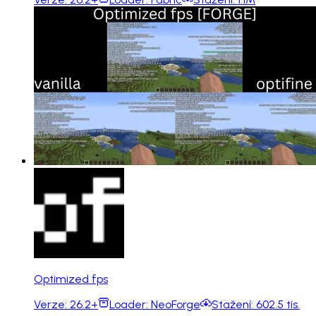
Optimized fps
Verze:
26.2+
Loader:
NeoForge
Stažení:
602.5 tis.