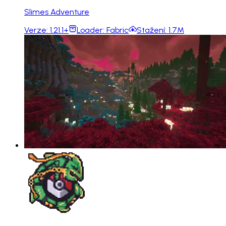
Slimes Adventure
Verze:
1.21.1+
Loader:
Fabric
Stažení:
1.7M