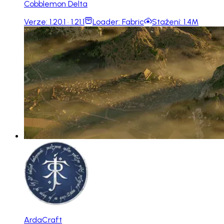
Cobblemon Delta
Verze:
1.20.1 · 1.21.1
Loader:
Fabric
Stažení:
1.4M
ArdaCraft