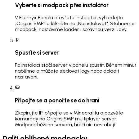
Vyberte si modpack přes instalátor
V Eternyx Panelu otevřete instalátor, vyhledejte
„Origins SMP" a klikněte na „Nainstalovat". Stáhneme
modpack, nastavíme loader i správnou verzi Javy.
Spusťte si server
Po instalaci stačí server v panelu spustit. Během minut
naběhne a můžete sledovat logy nebo doladit
nastavení.
Připojte se a ponořte se do hraní
Zkopírujte IP, připojte se v Minecraftu a pozvěte
kamarády na Origins SMP multiplayer server.
Modpack běží na serveru, hráči nic nestahují.
Další oblíbené modpacky