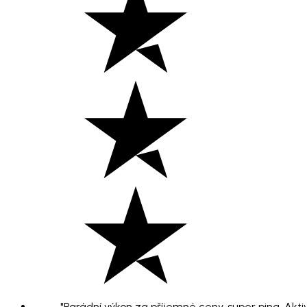
"Parádní výkon za příjemné ceny, super ping. Aktiv