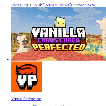
Verze:
1.20.1 · 1.21.1
Loader:
Fabric
Stažení:
9.2M
Vanilla Perfected