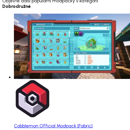
Objevte další populární modpacky v kategorii
Dobrodružné
.
Cobblemon Official Modpack [Fabric]