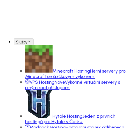
Služby
Minecraft Hosting
Herní servery pro
Minecraft se špičkovým výkonem.
VPS Hosting
Nové
Výkonné virtuální servery s
plným root přístupem.
Hytale Hosting
Jeden z prvních
hostingů pro Hytale v Česku.
Modpack Hosting
Hostování stovek oblíbených