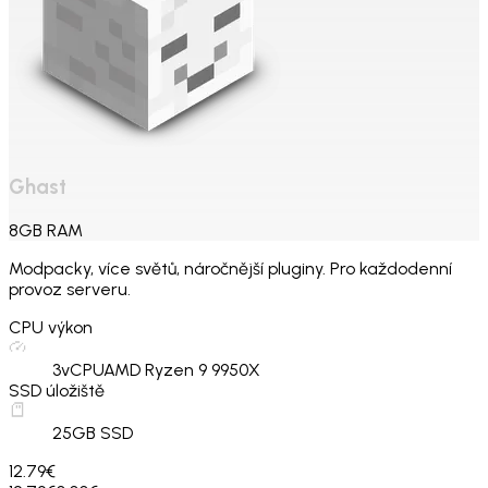
Ghast
8
GB
RAM
Modpacky, více světů, náročnější pluginy. Pro každodenní
provoz serveru.
CPU výkon
3
vCPU
AMD Ryzen 9 9950X
SSD úložiště
25
GB SSD
12.79€