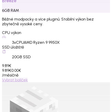
Breeze
6
GB
RAM
Běžné modpacky a více pluginů. Stabilní výkon bez
zbytečně vysoké ceny.
CPU výkon
3
vCPU
AMD Ryzen 9 9950X
SSD úložiště
20
GB SSD
9.89€
9.89€
0.00€
/měsíčně
Vybrat balíček