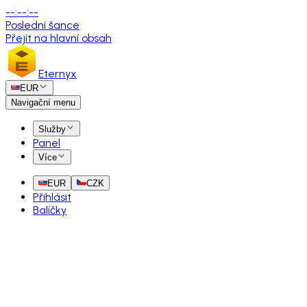
--
:
--
:
--
Poslední šance
Přejít na hlavní obsah
Eternyx
EUR
Navigační menu
Služby
Panel
Více
EUR
CZK
Přihlásit
Balíčky