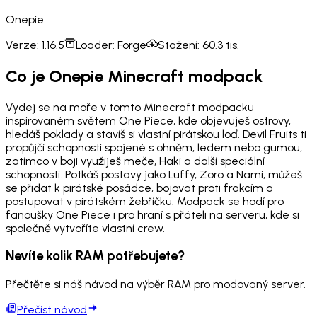
Onepie
Verze:
1.16.5
Loader:
Forge
Stažení:
60.3 tis.
Co je Onepie Minecraft modpack
Vydej se na moře v tomto Minecraft modpacku
inspirovaném světem One Piece, kde objevuješ ostrovy,
hledáš poklady a stavíš si vlastní pirátskou loď. Devil Fruits ti
propůjčí schopnosti spojené s ohněm, ledem nebo gumou,
zatímco v boji využiješ meče, Haki a další speciální
schopnosti. Potkáš postavy jako Luffy, Zoro a Nami, můžeš
se přidat k pirátské posádce, bojovat proti frakcím a
postupovat v pirátském žebříčku. Modpack se hodí pro
fanoušky One Piece i pro hraní s přáteli na serveru, kde si
společně vytvoříte vlastní crew.
Nevíte kolik RAM potřebujete?
Přečtěte si náš návod na výběr RAM pro modovaný server.
Přečíst návod