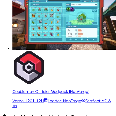
Cobblemon Official Modpack [NeoForge]
Verze:
1.20.1 · 1.21.1
Loader:
NeoForge
Stažení:
621.6
tis.