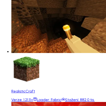
RealisticCraft
Verze:
1.21.11+
Loader:
Fabric
Stažení:
882.0 tis.