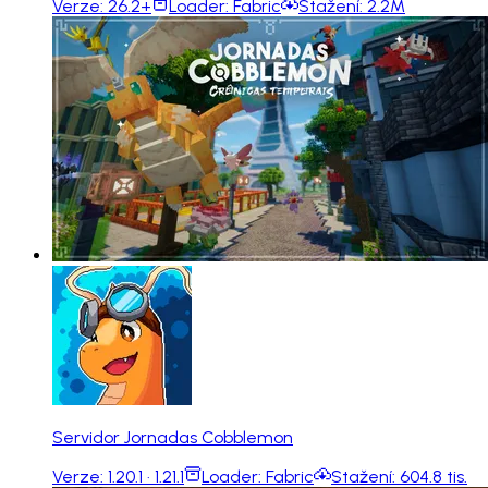
Verze:
26.2+
Loader:
Fabric
Stažení:
2.2M
Servidor Jornadas Cobblemon
Verze:
1.20.1 · 1.21.1
Loader:
Fabric
Stažení:
604.8 tis.