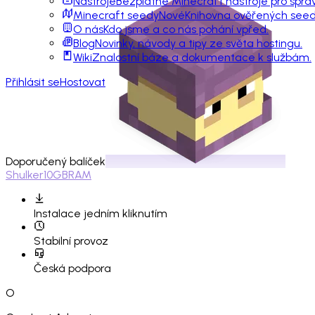
Nástroje
Bezplatné Minecraft nástroje pro sprá
Minecraft seedy
Nové
Knihovna ověřených seedů
O nás
Kdo jsme a co nás pohání vpřed.
Blog
Novinky, návody a tipy ze světa hostingu.
Wiki
Znalostní báze a dokumentace k službám.
Přihlásit se
Hostovat
Doporučený balíček
Shulker
10GB
RAM
Instalace
jedním kliknutím
Stabilní provoz
Česká podpora
O