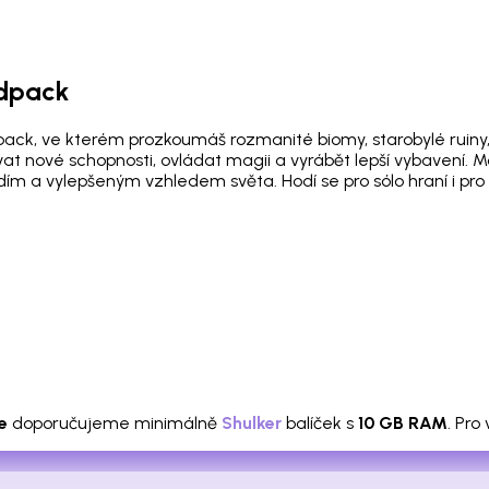
odpack
ack, ve kterém prozkoumáš rozmanité biomy, starobylé ruin
ávat nové schopnosti, ovládat magii a vyrábět lepší vybaven
m a vylepšeným vzhledem světa. Hodí se pro sólo hraní i pro 
e
doporučujeme minimálně
Shulker
balíček s
10 GB RAM
. Pro