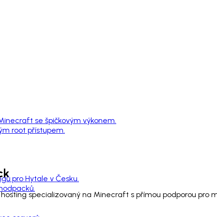
 Minecraft se špičkovým výkonem.
ným root přístupem.
ck
ngů pro Hytale v Česku.
 modpacků.
e hosting specializovaný na Minecraft s přímou podporou pro