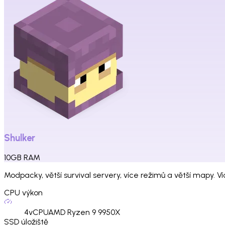
Shulker
10
GB
RAM
Modpacky, větší survival servery, více režimů a větší mapy. V
CPU výkon
4
vCPU
AMD Ryzen 9 9950X
SSD úložiště