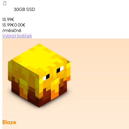
30
GB SSD
15.99€
15.99€
0.00€
/měsíčně
Vybrat balíček
Blaze