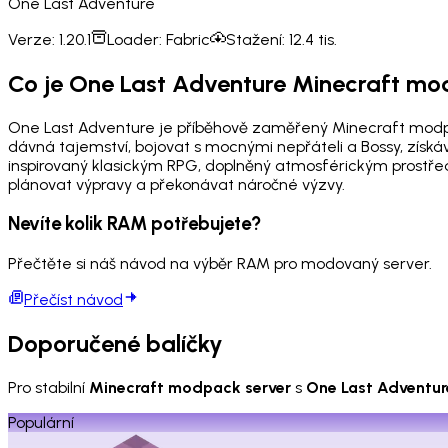
One Last Adventure
Verze:
1.20.1
Loader:
Fabric
Stažení:
12.4 tis.
Co je One Last Adventure Minecraft m
One Last Adventure je příběhově zaměřený Minecraft modp
dávná tajemství, bojovat s mocnými nepřáteli a Bossy, získ
inspirovaný klasickým RPG, doplněný atmosférickým prostředí
plánovat výpravy a překonávat náročné výzvy.
Nevíte kolik RAM potřebujete?
Přečtěte si náš návod na výběr RAM pro modovaný server.
Přečíst návod
Doporučené balíčky
Pro stabilní
Minecraft modpack server
s
One Last Adventur
Populární