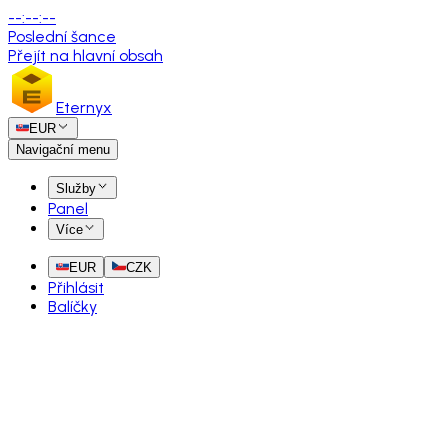
--
:
--
:
--
Poslední šance
Přejít na hlavní obsah
Eternyx
EUR
Navigační menu
Služby
Panel
Více
EUR
CZK
Přihlásit
Balíčky