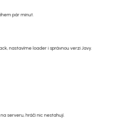
během pár minut.
ck, nastavíme loader i správnou verzi Javy.
a serveru, hráči nic nestahují.