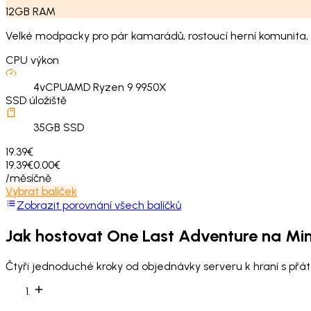
12
GB
RAM
Velké modpacky pro pár kamarádů, rostoucí herní komunita, 
CPU výkon
4
vCPU
AMD Ryzen 9 9950X
SSD úložiště
35
GB SSD
19.39€
19.39€
0.00€
/měsíčně
Vybrat balíček
Zobrazit porovnání všech balíčků
Jak hostovat
One Last Adventure
na Min
Čtyři jednoduché kroky od objednávky serveru k hraní s přáte