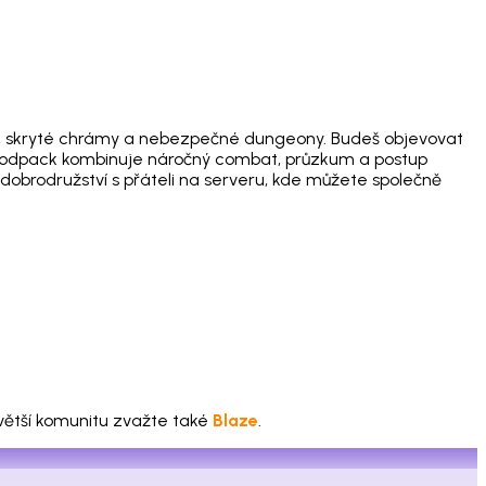
y, skryté chrámy a nebezpečné dungeony. Budeš objevovat
í. Modpack kombinuje náročný combat, průzkum a postup
dobrodružství s přáteli na serveru, kde můžete společně
 větší komunitu zvažte také
Blaze
.