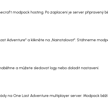
necraft modpack hosting. Po zaplacení je server připravený 
 Last Adventure" a klikněte na „Nainstalovat". Stáhneme modpa
t naběhne a můžete sledovat logy nebo doladit nastavení.
rády na One Last Adventure multiplayer server. Modpack běží n