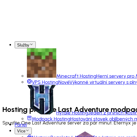
Služby
Minecraft Hosting
Herní servery pro
VPS Hosting
Nové
Výkonné virtuální servery s pl
Hosting pro
One Last Adventure
modpa
Hytale Hosting
Jeden z prvních hosti
Modpack Hosting
Hostování stovek oblíbených
Spusťte One Last Adventure server za pár minut. Eternyx j
Panel
Více