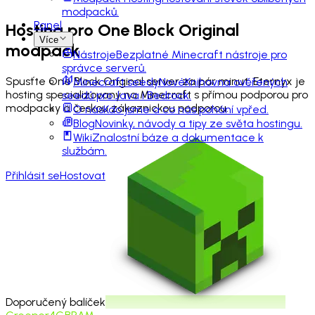
modpacků.
Panel
Hosting pro
One Block Original
Více
modpack
Nástroje
Bezplatné Minecraft nástroje pro
správce serverů.
Spusťte One Block Original server za pár minut. Eternyx je
Minecraft seedy
Nové
Knihovna ověřených
hosting specializovaný na Minecraft s přímou podporou pro
seedů pro Java i Bedrock.
modpacky a českou zákaznickou podporou.
O nás
Kdo jsme a co nás pohání vpřed.
Blog
Novinky, návody a tipy ze světa hostingu.
Wiki
Znalostní báze a dokumentace k
službám.
Přihlásit se
Hostovat
Doporučený balíček