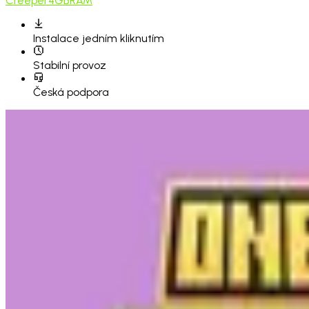
Creeper
4GB
RAM
Instalace
jedním kliknutím
Stabilní provoz
Česká podpora