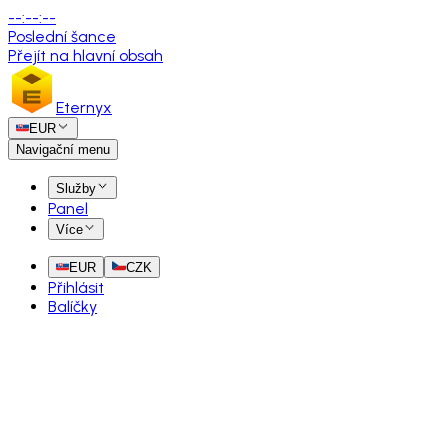
--
:
--
:
--
Poslední šance
Přejít na hlavní obsah
Eternyx
EUR
Navigační menu
Služby
Panel
Více
EUR
CZK
Přihlásit
Balíčky