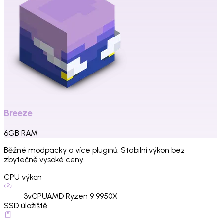
Breeze
6
GB
RAM
Běžné modpacky a více pluginů. Stabilní výkon bez
zbytečně vysoké ceny.
CPU výkon
3
vCPU
AMD Ryzen 9 9950X
SSD úložiště