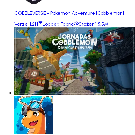
COBBLEVERSE - Pokemon Adventure [Cobblemon]
Verze:
1.21.1
Loader:
Fabric
Stažení:
5.5M