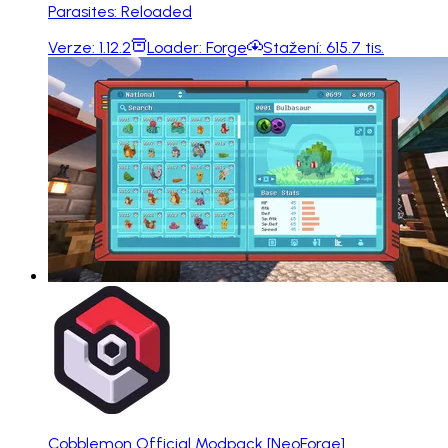
Parasites: Reloaded
Verze:
1.12.2
Loader:
Forge
Stažení:
615.7 tis.
Cobblemon Official Modpack [NeoForge]