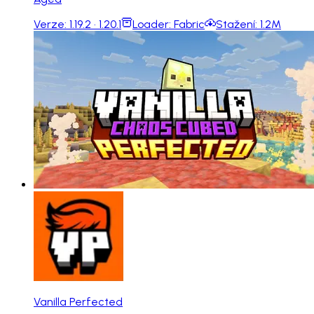
Verze:
1.19.2 · 1.20.1
Loader:
Fabric
Stažení:
1.2M
Vanilla Perfected