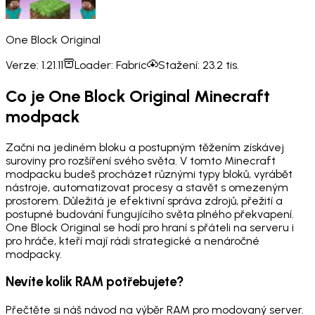
One Block Original
Verze:
1.21.11
Loader:
Fabric
Stažení:
23.2 tis.
Co je One Block Original Minecraft
modpack
Začni na jediném bloku a postupným těžením získávej
suroviny pro rozšíření svého světa. V tomto Minecraft
modpacku budeš procházet různými typy bloků, vyrábět
nástroje, automatizovat procesy a stavět s omezeným
prostorem. Důležitá je efektivní správa zdrojů, přežití a
postupné budování fungujícího světa plného překvapení.
One Block Original se hodí pro hraní s přáteli na serveru i
pro hráče, kteří mají rádi strategické a nenáročné
modpacky.
Nevíte kolik RAM potřebujete?
Přečtěte si náš návod na výběr RAM pro modovaný server.