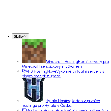
Služby
Minecraft Hosting
Herní servery pro
Minecraft se špičkovým výkonem.
VPS Hosting
Nové
Výkonné virtuální servery s
plným root přístupem.
Hytale Hosting
Jeden z prvních
hostingů pro Hytale v Česku.
Modpack Hosting
Hostování stovek oblíbených