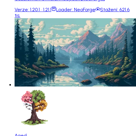
Verze:
1.20.1 · 1.21.1
Loader:
NeoForge
Stažení:
621.6
tis.
Aged