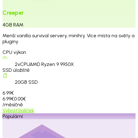
Creeper
4
GB
RAM
Menší vanilla survival servery, minihry. Více místa na světy a
pluginy.
CPU výkon
2
vCPU
AMD Ryzen 9 9950X
SSD úložiště
20
GB SSD
6.99€
6.99€
0.00€
/měsíčně
Vybrat balíček
Populární