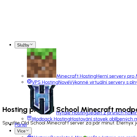
Služby
Minecraft Hosting
Herní servery pro
VPS Hosting
Nové
Výkonné virtuální servery s pl
Hosting pro
Old School Minecraft
modp
Hytale Hosting
Jeden z prvních hosti
Modpack Hosting
Hostování stovek oblíbených
Spusťte Old School Minecraft server za pár minut. Eternyx
Panel
Více