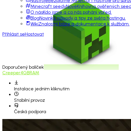
Nástroje
Bezplatné Minecraft nástroje pro sprá
Minecraft seedy
Nové
Knihovna ověřených seedů
O nás
Kdo jsme a co nás pohání vpřed.
Blog
Novinky, návody a tipy ze světa hostingu.
Wiki
Znalostní báze a dokumentace k službám.
Přihlásit se
Hostovat
Doporučený balíček
Creeper
4GB
RAM
Instalace
jedním kliknutím
Stabilní provoz
Česká podpora