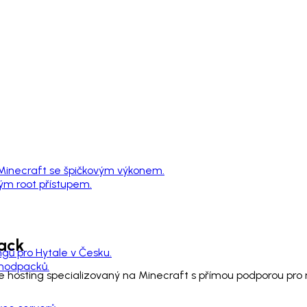
 Minecraft se špičkovým výkonem.
ným root přístupem.
ack
ngů pro Hytale v Česku.
 modpacků.
 je hosting specializovaný na Minecraft s přímou podporou p