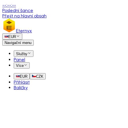
--
:
--
:
--
Poslední šance
Přejít na hlavní obsah
Eternyx
EUR
Navigační menu
Služby
Panel
Více
EUR
CZK
Přihlásit
Balíčky