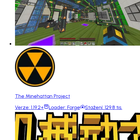
The Minehattan Project
Verze:
1.19.2+
Loader:
Forge
Stažení:
129.8 tis.