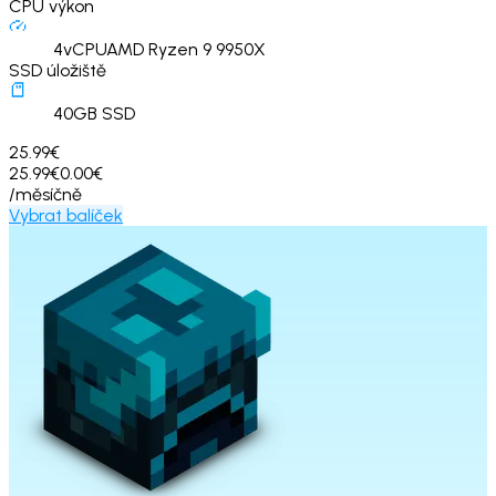
CPU výkon
4
vCPU
AMD Ryzen 9 9950X
SSD úložiště
40
GB SSD
25.99€
25.99€
0.00€
/měsíčně
Vybrat balíček