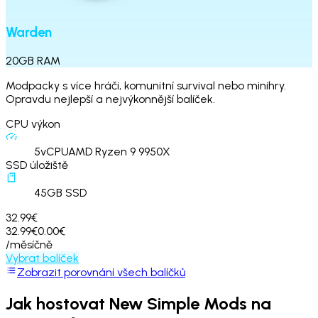
Warden
20
GB
RAM
Modpacky s více hráči, komunitní survival nebo minihry.
Opravdu nejlepší a nejvýkonnější balíček.
CPU výkon
5
vCPU
AMD Ryzen 9 9950X
SSD úložiště
45
GB SSD
32.99€
32.99€
0.00€
/měsíčně
Vybrat balíček
Zobrazit porovnání všech balíčků
Jak hostovat
New Simple Mods
na