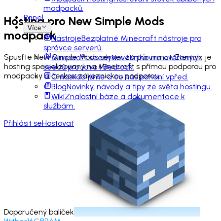
modpacků.
Panel
Hosting pro
New Simple Mods
Více
modpack
Nástroje
Bezplatné Minecraft nástroje pro
správce serverů.
Spusťte New Simple Mods server za pár minut. Eternyx je
Minecraft seedy
Nové
Knihovna ověřených
hosting specializovaný na Minecraft s přímou podporou pro
seedů pro Java i Bedrock.
modpacky a českou zákaznickou podporou.
O nás
Kdo jsme a co nás pohání vpřed.
Blog
Novinky, návody a tipy ze světa hostingu.
Wiki
Znalostní báze a dokumentace k
službám.
Přihlásit se
Hostovat
Doporučený balíček