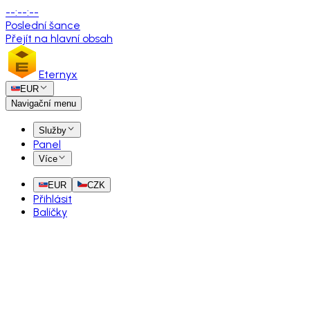
--
:
--
:
--
Poslední šance
Přejít na hlavní obsah
Eternyx
EUR
Navigační menu
Služby
Panel
Více
EUR
CZK
Přihlásit
Balíčky