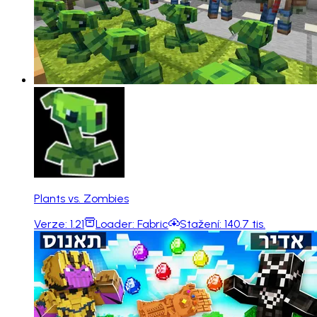
Plants vs. Zombies
Verze:
1.21
Loader:
Fabric
Stažení:
140.7 tis.