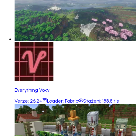
Everything Voxy
Verze:
26.2+
Loader:
Fabric
Stažení:
188.8 tis.