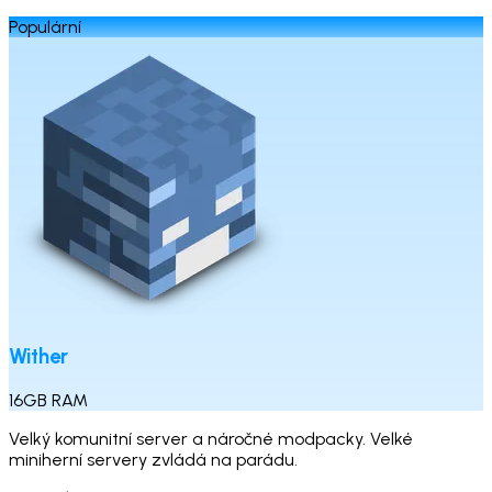
Populární
Wither
16
GB
RAM
Velký komunitní server a náročné modpacky. Velké
miniherní servery zvládá na parádu.