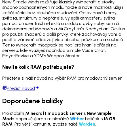
New Simple Mods rozšiřuje klasický Minecraft o stovky
snadno pochopitelných modů, takže si nové možnosti užijí i
začátečníci bez dlouhého studování. Objev nové biomy,
zvířata, struktury a nepřátele, vylepši atmosféru světa
pomocí ambientních efektů a ozdob stavby nábytkem či
dekoracemi od Macaw’s a MrCrayfish’s. Nechybí ani Oculus
pro použití shaderů a další prvky, které zachovávají vanilla
pocit a zároveň přidávají více obsahu, průzkumu a soubojů.
Tento Minecraft modpack se hodí pro hraní s přáteli na
serveru, kde využiješ například Simple Voice Chat,
PlayerRevive a YDM’s Weapon Master.
Nevíte kolik RAM potřebujete?
Přečtěte si náš návod na výběr RAM pro modovaný server.
Přečíst návod
Doporučené balíčky
Pro stabilní
Minecraft modpack server
s
New Simple
Mods
doporučujeme minimálně
Wither
balíček s
16 GB
RAM
. Pro větší komunitu zvažte také
Warden
.