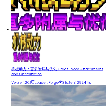
机械动力：更多附属与优化 Creat : More Attachments
and Optimization
Verze:
1.20.1
Loader:
Forge
Stažení:
289.4 tis.