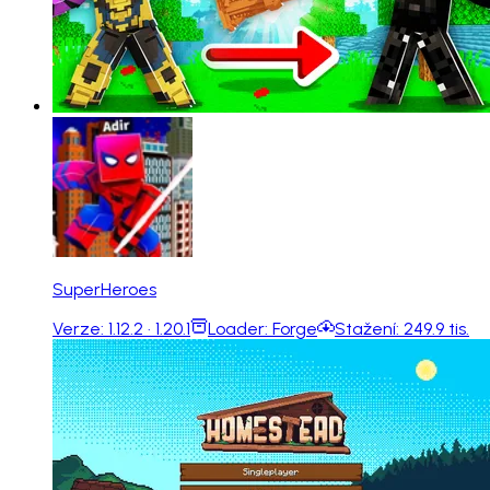
SuperHeroes
Verze:
1.12.2 · 1.20.1
Loader:
Forge
Stažení:
249.9 tis.