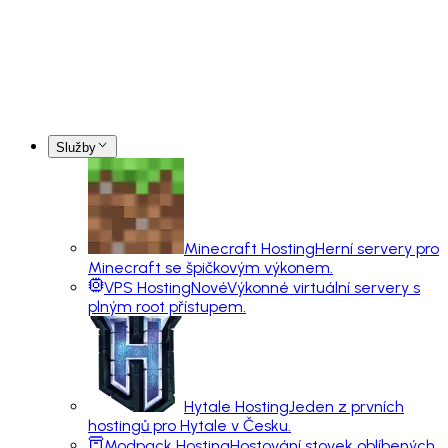
Služby
Minecraft Hosting
Herní servery pro
Minecraft se špičkovým výkonem.
VPS Hosting
Nové
Výkonné virtuální servery s
plným root přístupem.
Hytale Hosting
Jeden z prvních
hostingů pro Hytale v Česku.
Modpack Hosting
Hostování stovek oblíbených