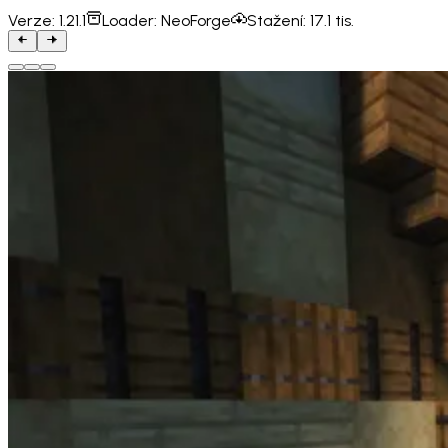
Verze:
1.21.1
Loader:
NeoForge
Stažení:
17.1 tis.