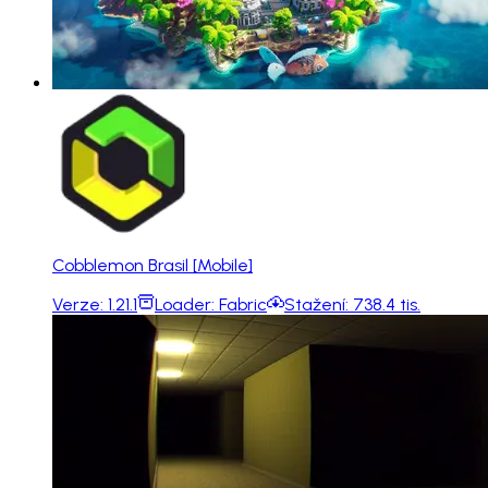
Cobblemon Brasil [Mobile]
Verze:
1.21.1
Loader:
Fabric
Stažení:
738.4 tis.