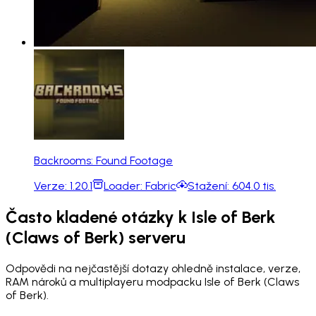
Backrooms: Found Footage
Verze:
1.20.1
Loader:
Fabric
Stažení:
604.0 tis.
Často kladené otázky k Isle of Berk
(Claws of Berk) serveru
Odpovědi na nejčastější dotazy ohledně instalace, verze,
RAM nároků a multiplayeru modpacku Isle of Berk (Claws
of Berk).