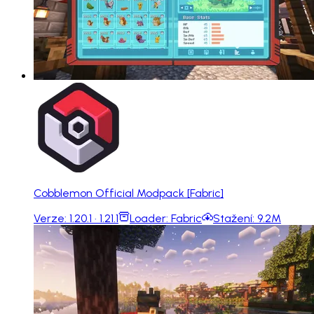
Cobblemon Official Modpack [Fabric]
Verze:
1.20.1 · 1.21.1
Loader:
Fabric
Stažení:
9.2M