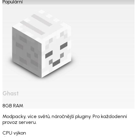
Populární
Ghast
8
GB
RAM
Modpacky, více světů, náročnější pluginy. Pro každodenní
provoz serveru.
CPU výkon