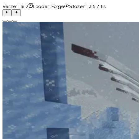
Verze:
1.18.2
Loader:
Forge
Stažení:
316.7 tis.