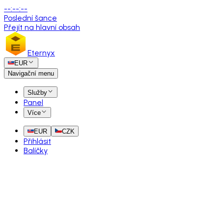
--
:
--
:
--
Poslední šance
Přejít na hlavní obsah
Eternyx
EUR
Navigační menu
Služby
Panel
Více
EUR
CZK
Přihlásit
Balíčky