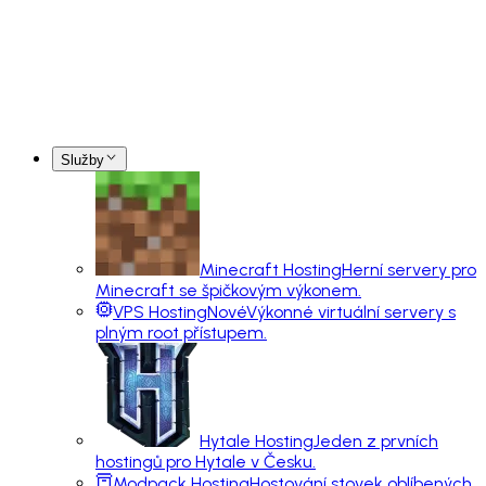
Služby
Minecraft Hosting
Herní servery pro
Minecraft se špičkovým výkonem.
VPS Hosting
Nové
Výkonné virtuální servery s
plným root přístupem.
Hytale Hosting
Jeden z prvních
hostingů pro Hytale v Česku.
Modpack Hosting
Hostování stovek oblíbených