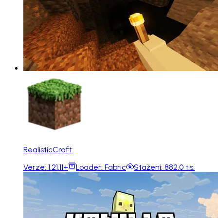
RealisticCraft
Verze:
1.21.11+
Loader:
Fabric
Stažení:
882.0 tis.