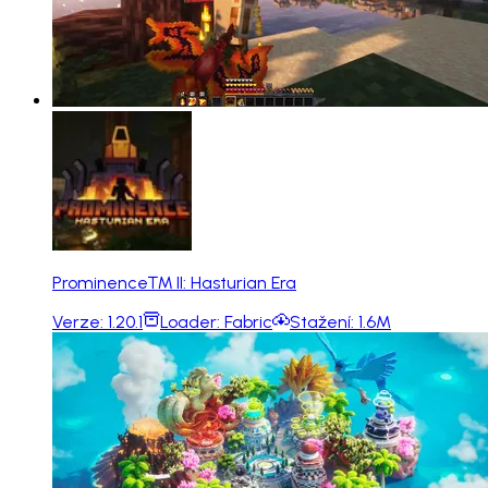
Prominence™ II: Hasturian Era
Verze:
1.20.1
Loader:
Fabric
Stažení:
1.6M