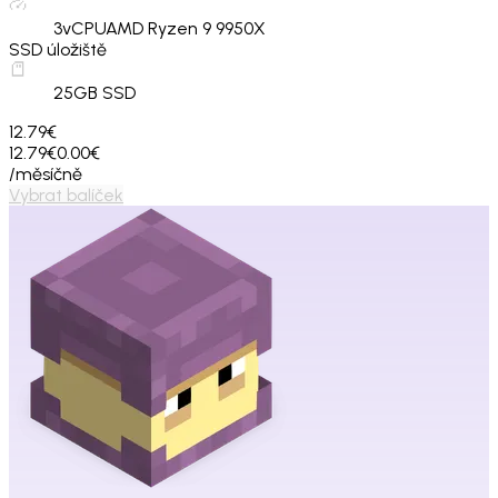
3
vCPU
AMD Ryzen 9 9950X
SSD úložiště
25
GB SSD
12.79€
12.79€
0.00€
/měsíčně
Vybrat balíček