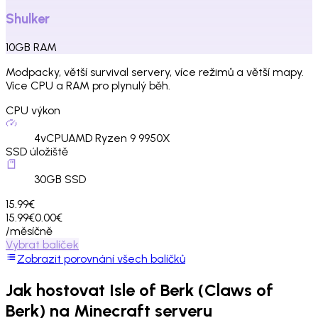
Shulker
10
GB
RAM
Modpacky, větší survival servery, více režimů a větší mapy.
Více CPU a RAM pro plynulý běh.
CPU výkon
4
vCPU
AMD Ryzen 9 9950X
SSD úložiště
30
GB SSD
15.99€
15.99€
0.00€
/měsíčně
Vybrat balíček
Zobrazit porovnání všech balíčků
Jak hostovat
Isle of Berk (Claws of
Berk)
na Minecraft serveru