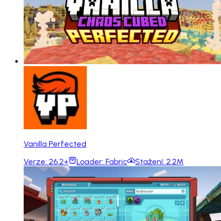
Vanilla Perfected
Verze:
26.2+
Loader:
Fabric
Stažení:
2.2M