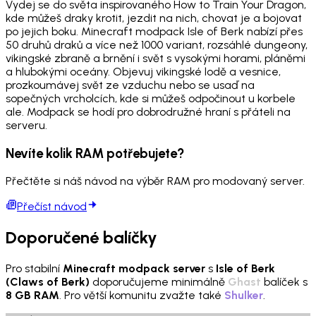
Vydej se do světa inspirovaného How to Train Your Dragon,
kde můžeš draky krotit, jezdit na nich, chovat je a bojovat
po jejich boku. Minecraft modpack Isle of Berk nabízí přes
50 druhů draků a více než 1000 variant, rozsáhlé dungeony,
vikingské zbraně a brnění i svět s vysokými horami, pláněmi
a hlubokými oceány. Objevuj vikingské lodě a vesnice,
prozkoumávej svět ze vzduchu nebo se usaď na
sopečných vrcholcích, kde si můžeš odpočinout u korbele
ale. Modpack se hodí pro dobrodružné hraní s přáteli na
serveru.
Nevíte kolik RAM potřebujete?
Přečtěte si náš návod na výběr RAM pro modovaný server.
Přečíst návod
Doporučené balíčky
Pro stabilní
Minecraft modpack server
s
Isle of Berk
(Claws of Berk)
doporučujeme minimálně
Ghast
balíček s
8 GB RAM
. Pro větší komunitu zvažte také
Shulker
.