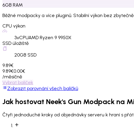
6
GB
RAM
Běžné modpacky a více pluginů. Stabilní výkon bez zbytečně
CPU výkon
3
vCPU
AMD Ryzen 9 9950X
SSD úložiště
20
GB SSD
9.89€
9.89€
0.00€
/měsíčně
Vybrat balíček
Zobrazit porovnání všech balíčků
Jak hostovat
Neek's Gun Modpack
na Mi
Čtyři jednoduché kroky od objednávky serveru k hraní s přáte