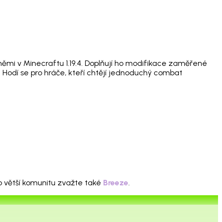
ěmi v Minecraftu 1.19.4. Doplňují ho modifikace zaměřené
 Hodí se pro hráče, kteří chtějí jednoduchý combat
ro větší komunitu zvažte také
Breeze
.