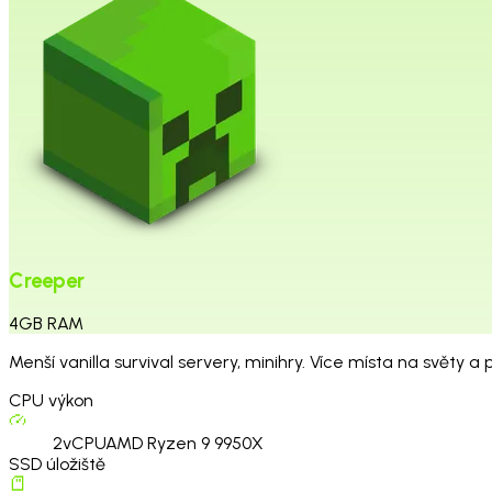
Creeper
4
GB
RAM
Menší vanilla survival servery, minihry. Více místa na světy a p
CPU výkon
2
vCPU
AMD Ryzen 9 9950X
SSD úložiště