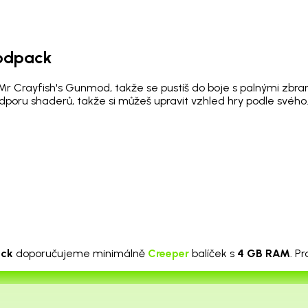
modpack
 Crayfish's Gunmod, takže se pustíš do boje s palnými zbran
dporu shaderů, takže si můžeš upravit vzhled hry podle svého.
ack
doporučujeme minimálně
Creeper
balíček s
4 GB RAM
. P