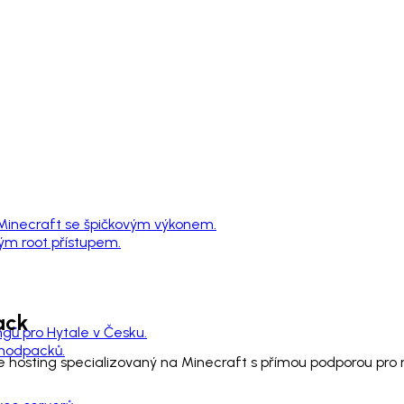
 Minecraft se špičkovým výkonem.
ným root přístupem.
ck
ngů pro Hytale v Česku.
 modpacků.
e hosting specializovaný na Minecraft s přímou podporou pr