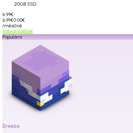
20
GB SSD
6.99€
6.99€
0.00€
/měsíčně
Vybrat balíček
Populární
Breeze