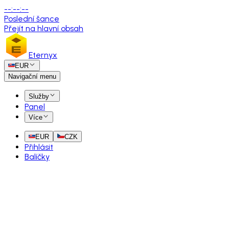
--
:
--
:
--
Poslední šance
Přejít na hlavní obsah
Eternyx
EUR
Navigační menu
Služby
Panel
Více
EUR
CZK
Přihlásit
Balíčky