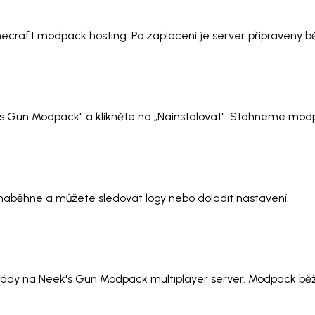
necraft modpack hosting. Po zaplacení je server připravený 
k's Gun Modpack" a klikněte na „Nainstalovat". Stáhneme modp
t naběhne a můžete sledovat logy nebo doladit nastavení.
rády na Neek's Gun Modpack multiplayer server. Modpack běží 