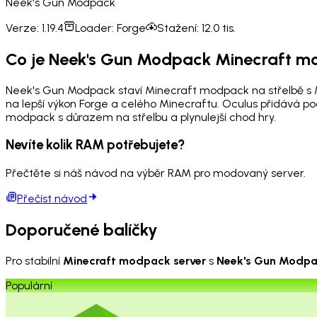
Neek's Gun Modpack
Verze:
1.19.4
Loader:
Forge
Stažení:
12.0 tis.
Co je Neek's Gun Modpack Minecraft 
Neek's Gun Modpack staví Minecraft modpack na střelbě s Mr
na lepší výkon Forge a celého Minecraftu. Oculus přidává po
modpack s důrazem na střelbu a plynulejší chod hry.
Nevíte kolik RAM potřebujete?
Přečtěte si náš návod na výběr RAM pro modovaný server.
Přečíst návod
Doporučené balíčky
Pro stabilní
Minecraft modpack server
s
Neek's Gun Modp
Populární