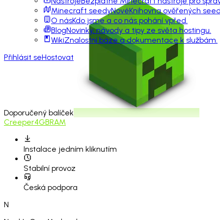
Nástroje
Bezplatné Minecraft nástroje pro sprá
Minecraft seedy
Nové
Knihovna ověřených seedů
O nás
Kdo jsme a co nás pohání vpřed.
Blog
Novinky, návody a tipy ze světa hostingu.
Wiki
Znalostní báze a dokumentace k službám.
Přihlásit se
Hostovat
Doporučený balíček
Creeper
4GB
RAM
Instalace
jedním kliknutím
Stabilní provoz
Česká podpora
N