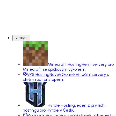
Služby
Minecraft Hosting
Herní servery pro
Minecraft se špičkovým výkonem.
VPS Hosting
Nové
Výkonné virtuální servery s
plným root přístupem.
Hytale Hosting
Jeden z prvních
hostingů pro Hytale v Česku.
Modpack Hosting
Hostování stovek oblíbených