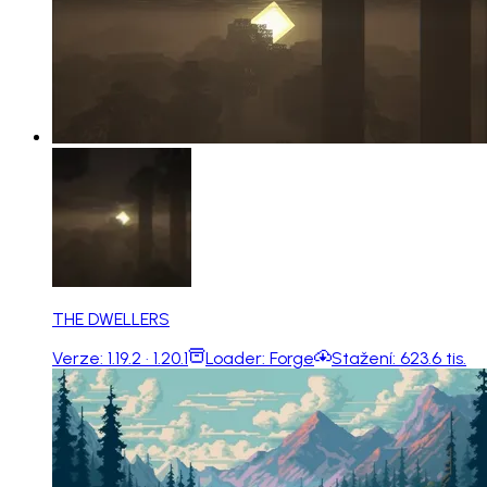
THE DWELLERS
Verze:
1.19.2 · 1.20.1
Loader:
Forge
Stažení:
623.6 tis.