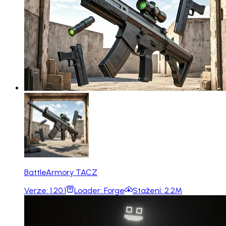
BattleArmory TACZ
Verze:
1.20.1
Loader:
Forge
Stažení:
2.2M