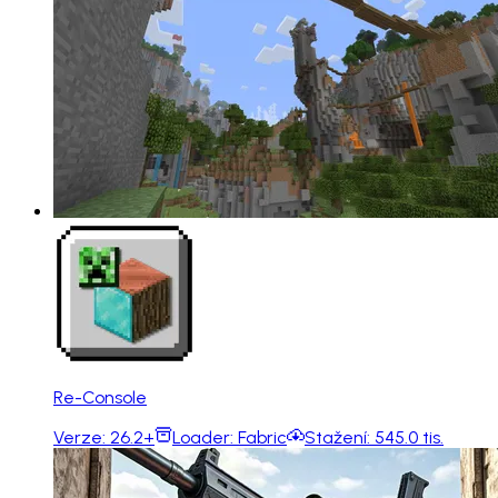
Re-Console
Verze:
26.2+
Loader:
Fabric
Stažení:
545.0 tis.