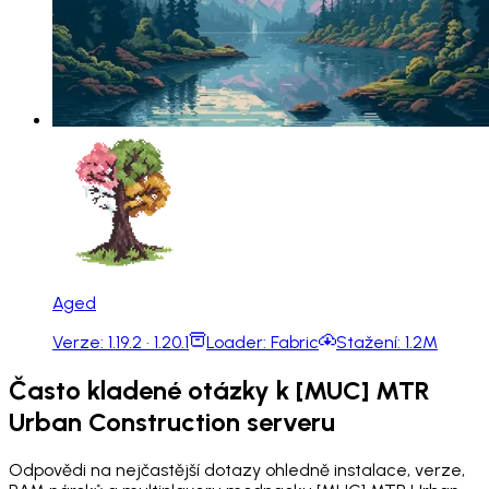
Aged
Verze:
1.19.2 · 1.20.1
Loader:
Fabric
Stažení:
1.2M
Často kladené otázky k [MUC] MTR
Urban Construction serveru
Odpovědi na nejčastější dotazy ohledně instalace, verze,