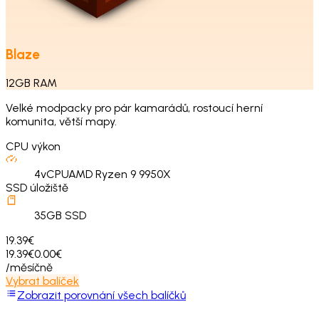
Blaze
12
GB
RAM
Velké modpacky pro pár kamarádů, rostoucí herní
komunita, větší mapy.
CPU výkon
4
vCPU
AMD Ryzen 9 9950X
SSD úložiště
35
GB SSD
19.39€
19.39€
0.00€
/měsíčně
Vybrat balíček
Zobrazit porovnání všech balíčků