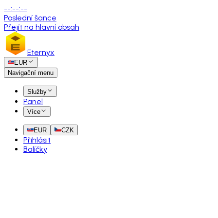
--
:
--
:
--
Poslední šance
Přejít na hlavní obsah
Eternyx
EUR
Navigační menu
Služby
Panel
Více
EUR
CZK
Přihlásit
Balíčky