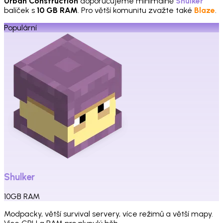
Urban Construction
doporučujeme minimálně
Shulker
balíček s
10 GB RAM
. Pro větší komunitu zvažte také
Blaze
.
Populární
Shulker
10
GB
RAM
Modpacky, větší survival servery, více režimů a větší mapy.