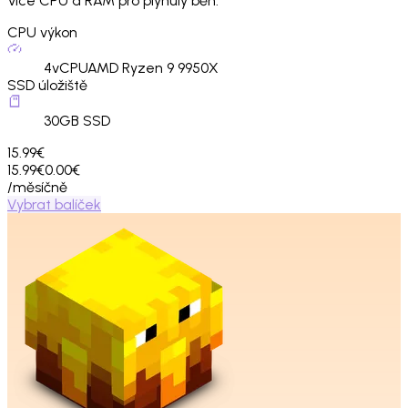
Více CPU a RAM pro plynulý běh.
CPU výkon
4
vCPU
AMD Ryzen 9 9950X
SSD úložiště
30
GB SSD
15.99€
15.99€
0.00€
/měsíčně
Vybrat balíček