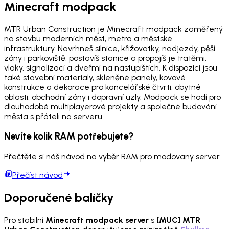
Minecraft modpack
MTR Urban Construction je Minecraft modpack zaměřený
na stavbu moderních měst, metra a městské
infrastruktury. Navrhneš silnice, křižovatky, nadjezdy, pěší
zóny i parkoviště, postavíš stanice a propojíš je tratěmi,
vlaky, signalizací a dveřmi na nástupištích. K dispozici jsou
také stavební materiály, skleněné panely, kovové
konstrukce a dekorace pro kancelářské čtvrti, obytné
oblasti, obchodní zóny i dopravní uzly. Modpack se hodí pro
dlouhodobé multiplayerové projekty a společné budování
města s přáteli na serveru.
Nevíte kolik RAM potřebujete?
Přečtěte si náš návod na výběr RAM pro modovaný server.
Přečíst návod
Doporučené balíčky
Pro stabilní
Minecraft modpack server
s
[MUC] MTR