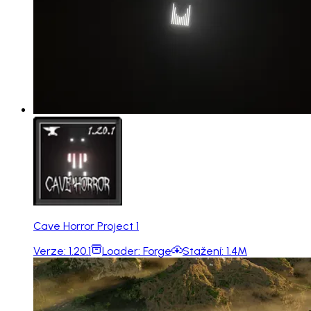
Cave Horror Project 1
Verze:
1.20.1
Loader:
Forge
Stažení:
1.4M