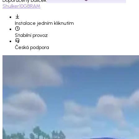
Doporučený balíček
Shulker
10GB
RAM
Instalace
jedním kliknutím
Stabilní provoz
Česká podpora