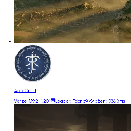
ArdaCraft
Verze:
1.19.2 · 1.20.1
Loader:
Fabric
Stažení:
936.3 tis.