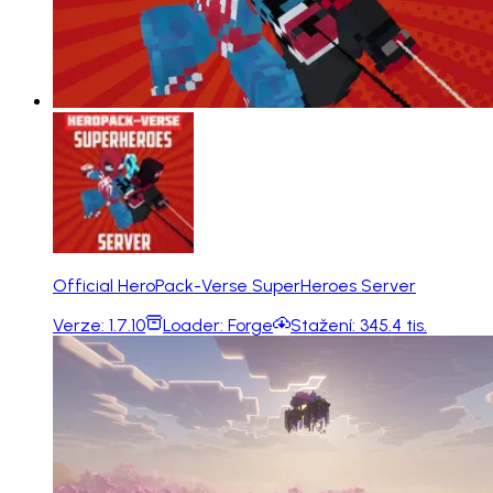
Official HeroPack-Verse SuperHeroes Server
Verze:
1.7.10
Loader:
Forge
Stažení:
345.4 tis.