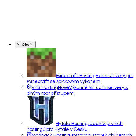
Služby
Minecraft Hosting
Herní servery pro
Minecraft se špičkovým výkonem.
VPS Hosting
Nové
Výkonné virtuální servery s
plným root přístupem.
Hytale Hosting
Jeden z prvních
hostingů pro Hytale v Česku.
Modpack Hosting
Hostování stovek oblíbených