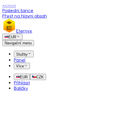
--
:
--
:
--
Poslední šance
Přejít na hlavní obsah
Eternyx
EUR
Navigační menu
Služby
Panel
Více
EUR
CZK
Přihlásit
Balíčky