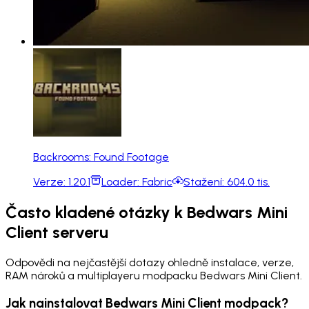
Backrooms: Found Footage
Verze:
1.20.1
Loader:
Fabric
Stažení:
604.0 tis.
Často kladené otázky k Bedwars Mini
Client serveru
Odpovědi na nejčastější dotazy ohledně instalace, verze,
RAM nároků a multiplayeru modpacku Bedwars Mini Client.
Jak nainstalovat Bedwars Mini Client modpack?