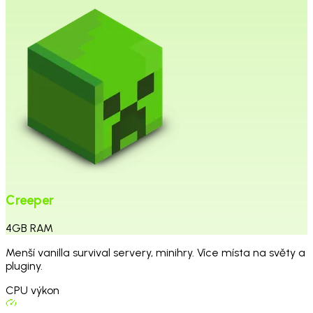
Creeper
4
GB
RAM
Menší vanilla survival servery, minihry. Více místa na světy a
pluginy.
CPU výkon