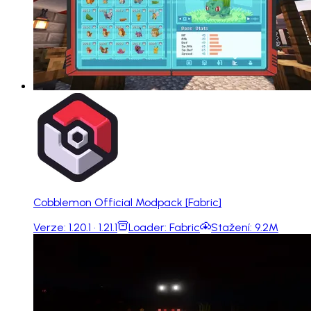
Cobblemon Official Modpack [Fabric]
Verze:
1.20.1 · 1.21.1
Loader:
Fabric
Stažení:
9.2M