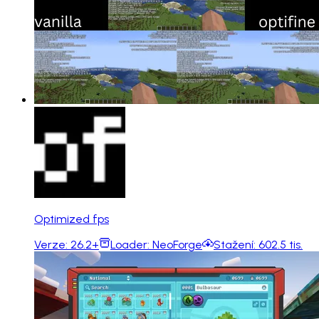
Optimized fps
Verze:
26.2+
Loader:
NeoForge
Stažení:
602.5 tis.