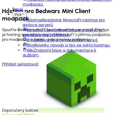
modpacků.
Panel
Hosting pro
Bedwars Mini Client
Více
modpack
Nástroje
Bezplatné Minecraft nástroje pro
správce serverů.
Spusťte Bedwars Mini Client server za pár minut. Eternyx
Minecraft seedy
Nové
Knihovna ověřených
je hosting specializovaný na Minecraft s přímou podporou
seedů pro Java i Bedrock.
pro modpacky a českou zákaznickou podporou.
O nás
Kdo jsme a co nás pohání vpřed.
Blog
Novinky, návody a tipy ze světa hostingu.
Wiki
Znalostní báze a dokumentace k
službám.
Přihlásit se
Hostovat
Doporučený balíček