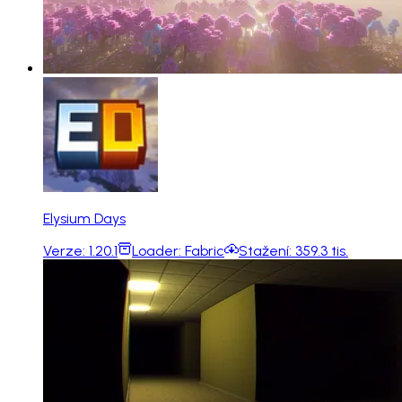
Elysium Days
Verze:
1.20.1
Loader:
Fabric
Stažení:
359.3 tis.