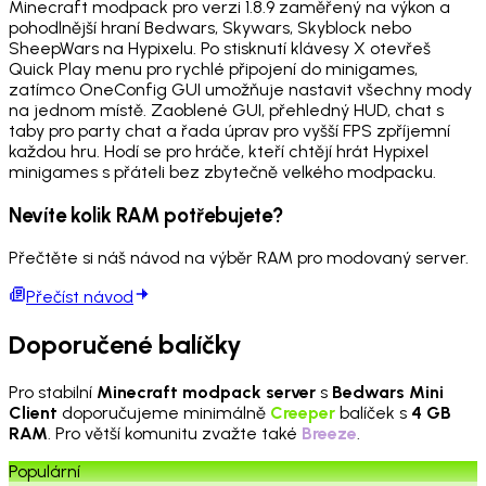
Minecraft modpack pro verzi 1.8.9 zaměřený na výkon a
pohodlnější hraní Bedwars, Skywars, Skyblock nebo
SheepWars na Hypixelu. Po stisknutí klávesy X otevřeš
Quick Play menu pro rychlé připojení do minigames,
zatímco OneConfig GUI umožňuje nastavit všechny mody
na jednom místě. Zaoblené GUI, přehledný HUD, chat s
taby pro party chat a řada úprav pro vyšší FPS zpříjemní
každou hru. Hodí se pro hráče, kteří chtějí hrát Hypixel
minigames s přáteli bez zbytečně velkého modpacku.
Nevíte kolik RAM potřebujete?
Přečtěte si náš návod na výběr RAM pro modovaný server.
Přečíst návod
Doporučené balíčky
Pro stabilní
Minecraft modpack server
s
Bedwars Mini
Client
doporučujeme minimálně
Creeper
balíček s
4 GB
RAM
. Pro větší komunitu zvažte také
Breeze
.
Populární