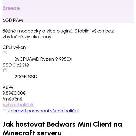
Breeze
6
GB
RAM
Běžné modpacky a více pluginů. Stabilní výkon bez
zbytečně vysoké ceny.
CPU výkon
3
vCPU
AMD Ryzen 9 9950X
SSD úložiště
20
GB SSD
9.89€
9.89€
0.00€
/měsíčně
Vybrat balíček
Zobrazit porovnání všech balíčků
Jak hostovat
Bedwars Mini Client
na
Minecraft serveru