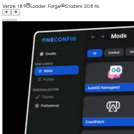
Verze:
1.8.9
Loader:
Forge
Stažení:
20.8 tis.