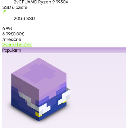
2
vCPU
AMD Ryzen 9 9950X
SSD úložiště
20
GB SSD
6.99€
6.99€
0.00€
/měsíčně
Vybrat balíček
Populární