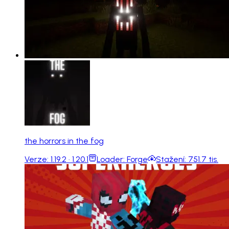
the horrors in the fog
Verze:
1.19.2 · 1.20.1
Loader:
Forge
Stažení:
751.7 tis.