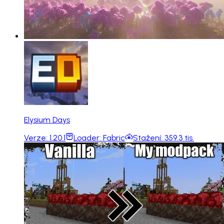
Elysium Days
Verze:
1.20.1
Loader:
Fabric
Stažení:
359.3 tis.