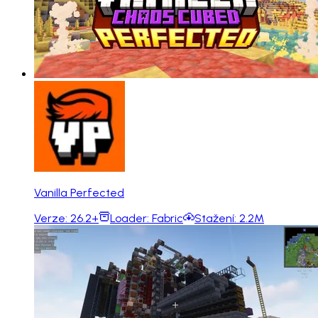
Vanilla Perfected
Verze:
26.2+
Loader:
Fabric
Stažení:
2.2M