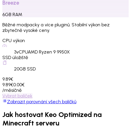
Breeze
6
GB
RAM
Běžné modpacky a více pluginů. Stabilní výkon bez
zbytečně vysoké ceny.
CPU výkon
3
vCPU
AMD Ryzen 9 9950X
SSD úložiště
20
GB SSD
9.89€
9.89€
0.00€
/měsíčně
Vybrat balíček
Zobrazit porovnání všech balíčků
Jak hostovat
Keo Optimized
na
Minecraft serveru