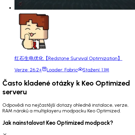
红石生电优化【Redstone Survival Optimization】
Verze:
26.2+
Loader:
Fabric
Stažení:
1.1M
Často kladené otázky k Keo Optimized
serveru
Odpovědi na nejčastější dotazy ohledně instalace, verze,
RAM nároků a multiplayeru modpacku Keo Optimized.
Jak nainstalovat Keo Optimized modpack?