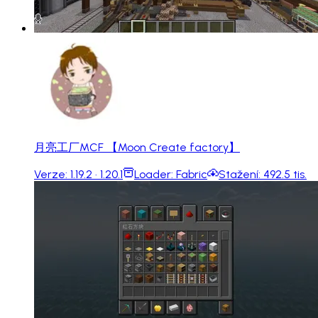
月亮工厂MCF 【Moon Create factory】
Verze:
1.19.2 · 1.20.1
Loader:
Fabric
Stažení:
492.5 tis.