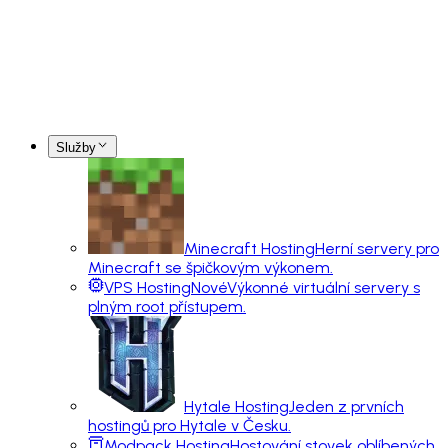
Služby
Minecraft Hosting
Herní servery pro
Minecraft se špičkovým výkonem.
VPS Hosting
Nové
Výkonné virtuální servery s
plným root přístupem.
Hytale Hosting
Jeden z prvních
hostingů pro Hytale v Česku.
Modpack Hosting
Hostování stovek oblíbených