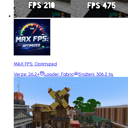
MAX FPS: Optimized
Verze:
26.2+
Loader:
Fabric
Stažení:
306.2 tis.