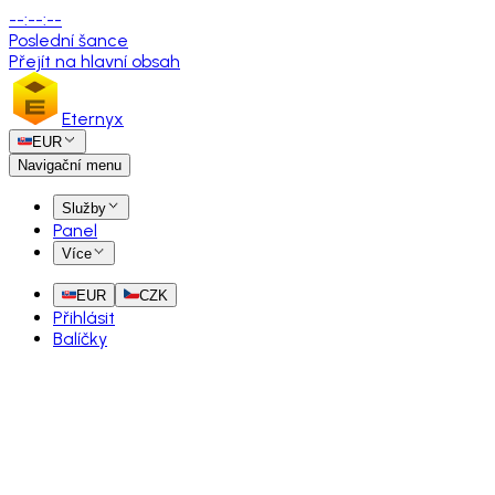
--
:
--
:
--
Poslední šance
Přejít na hlavní obsah
Eternyx
EUR
Navigační menu
Služby
Panel
Více
EUR
CZK
Přihlásit
Balíčky