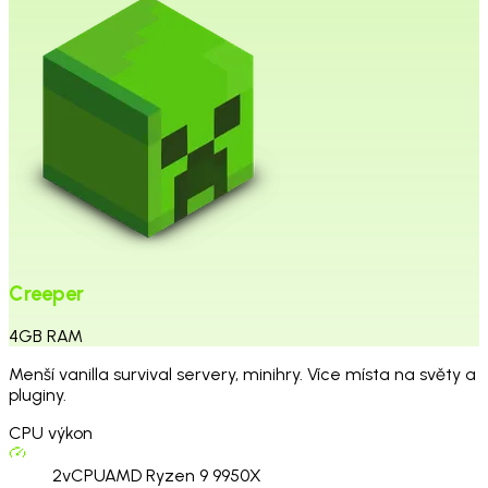
Creeper
4
GB
RAM
Menší vanilla survival servery, minihry. Více místa na světy a
pluginy.
CPU výkon
2
vCPU
AMD Ryzen 9 9950X