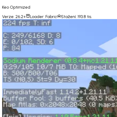
Keo Optimized
Verze:
26.2+
Loader:
Fabric
Stažení:
193.8 tis.