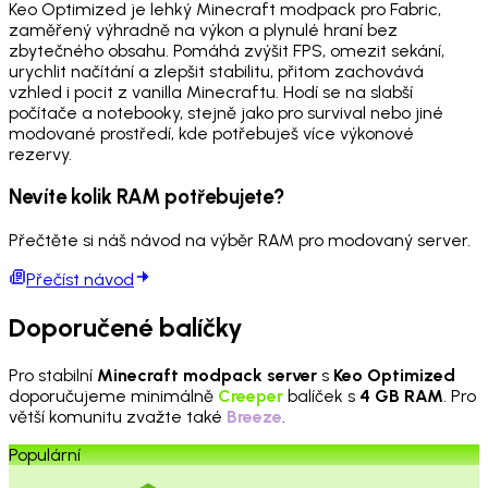
Keo Optimized je lehký Minecraft modpack pro Fabric,
zaměřený výhradně na výkon a plynulé hraní bez
zbytečného obsahu. Pomáhá zvýšit FPS, omezit sekání,
urychlit načítání a zlepšit stabilitu, přitom zachovává
vzhled i pocit z vanilla Minecraftu. Hodí se na slabší
počítače a notebooky, stejně jako pro survival nebo jiné
modované prostředí, kde potřebuješ více výkonové
rezervy.
Nevíte kolik RAM potřebujete?
Přečtěte si náš návod na výběr RAM pro modovaný server.
Přečíst návod
Doporučené balíčky
Pro stabilní
Minecraft modpack server
s
Keo Optimized
doporučujeme minimálně
Creeper
balíček s
4 GB RAM
. Pro
větší komunitu zvažte také
Breeze
.
Populární