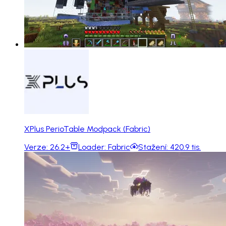
XPlus PerioTable Modpack (Fabric)
Verze:
26.2+
Loader:
Fabric
Stažení:
420.9 tis.