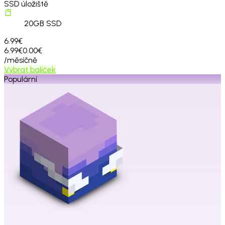
SSD úložiště
20
GB SSD
6.99€
6.99€
0.00€
/měsíčně
Vybrat balíček
Populární