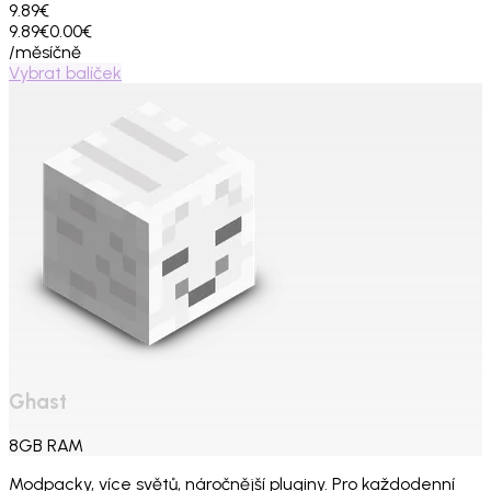
9.89€
9.89€
0.00€
/měsíčně
Vybrat balíček
Ghast
8
GB
RAM
Modpacky, více světů, náročnější pluginy. Pro každodenní