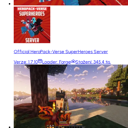
Official HeroPack-Verse SuperHeroes Server
Verze:
1.7.10
Loader:
Forge
Stažení:
345.4 tis.