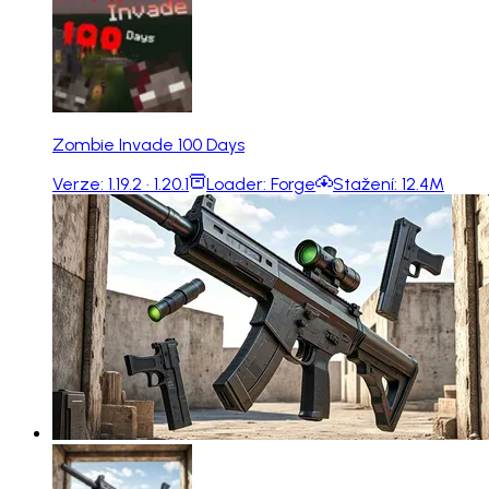
Zombie Invade 100 Days
Verze:
1.19.2 · 1.20.1
Loader:
Forge
Stažení:
12.4M