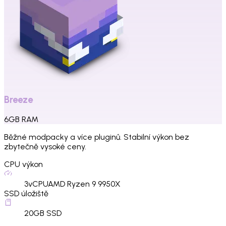
Breeze
6
GB
RAM
Běžné modpacky a více pluginů. Stabilní výkon bez
zbytečně vysoké ceny.
CPU výkon
3
vCPU
AMD Ryzen 9 9950X
SSD úložiště
20
GB SSD