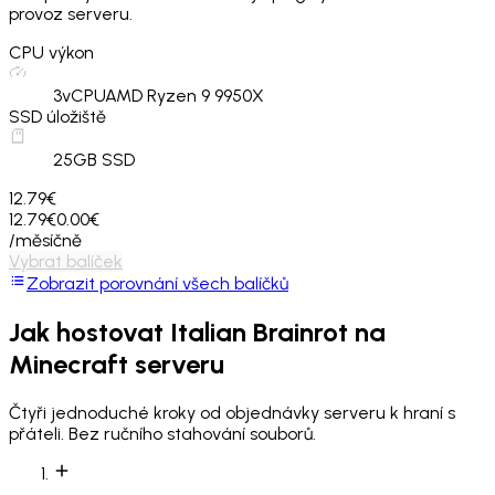
provoz serveru.
CPU výkon
3
vCPU
AMD Ryzen 9 9950X
SSD úložiště
25
GB SSD
12.79€
12.79€
0.00€
/měsíčně
Vybrat balíček
Zobrazit porovnání všech balíčků
Jak hostovat
Italian Brainrot
na
Minecraft serveru
Čtyři jednoduché kroky od objednávky serveru k hraní s
přáteli. Bez ručního stahování souborů.