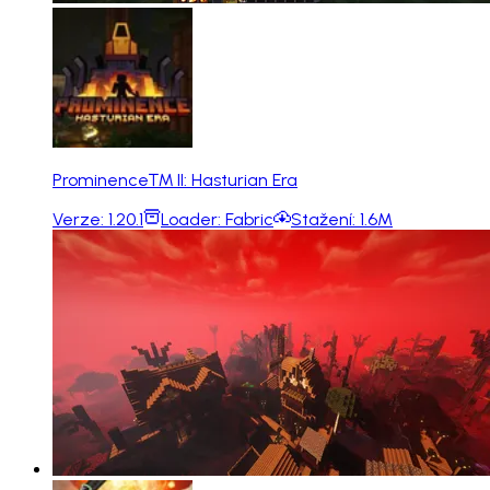
Prominence™ II: Hasturian Era
Verze:
1.20.1
Loader:
Fabric
Stažení:
1.6M