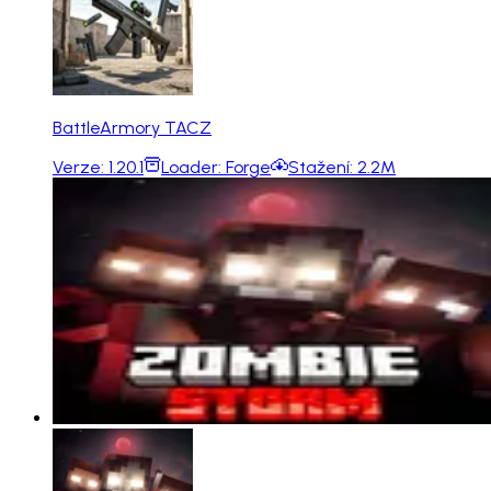
BattleArmory TACZ
Verze:
1.20.1
Loader:
Forge
Stažení:
2.2M