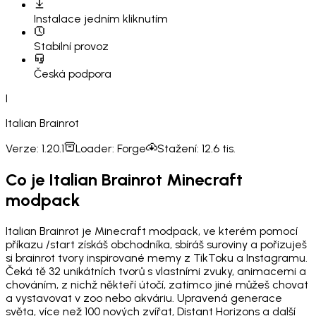
Instalace
jedním kliknutím
Stabilní provoz
Česká podpora
I
Italian Brainrot
Verze:
1.20.1
Loader:
Forge
Stažení:
12.6 tis.
Co je Italian Brainrot Minecraft
modpack
Italian Brainrot je Minecraft modpack, ve kterém pomocí
příkazu /start získáš obchodníka, sbíráš suroviny a pořizuješ
si brainrot tvory inspirované memy z TikToku a Instagramu.
Čeká tě 32 unikátních tvorů s vlastními zvuky, animacemi a
chováním, z nichž někteří útočí, zatímco jiné můžeš chovat
a vystavovat v zoo nebo akváriu. Upravená generace
světa, více než 100 nových zvířat, Distant Horizons a další