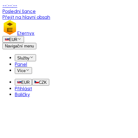
--
:
--
:
--
Poslední šance
Přejít na hlavní obsah
Eternyx
EUR
Navigační menu
Služby
Panel
Více
EUR
CZK
Přihlásit
Balíčky