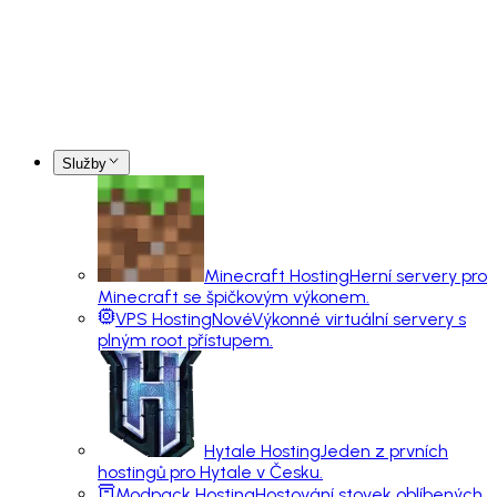
Služby
Minecraft Hosting
Herní servery pro
Minecraft se špičkovým výkonem.
VPS Hosting
Nové
Výkonné virtuální servery s
plným root přístupem.
Hytale Hosting
Jeden z prvních
hostingů pro Hytale v Česku.
Modpack Hosting
Hostování stovek oblíbených