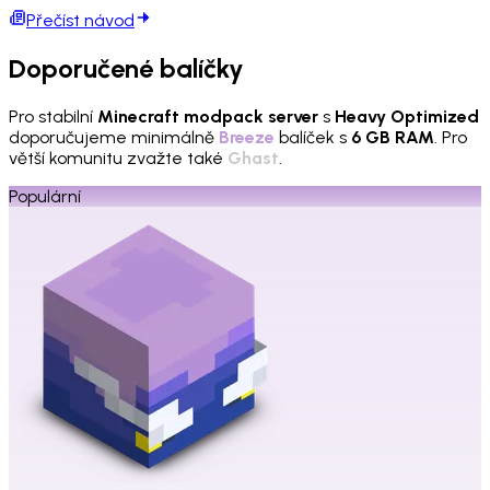
Přečíst návod
Doporučené balíčky
Pro stabilní
Minecraft modpack server
s
Heavy Optimized
doporučujeme minimálně
Breeze
balíček s
6 GB RAM
. Pro
větší komunitu zvažte také
Ghast
.
Populární