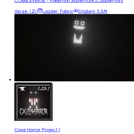
COBBLEVERSE - Pokemon Adventure [Cobblemon]
Verze:
1.21.1
Loader:
Fabric
Stažení:
5.5M
Cave Horror Project 1