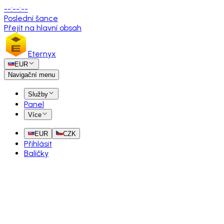
--
:
--
:
--
Poslední šance
Přejít na hlavní obsah
Eternyx
EUR
Navigační menu
Služby
Panel
Více
EUR
CZK
Přihlásit
Balíčky