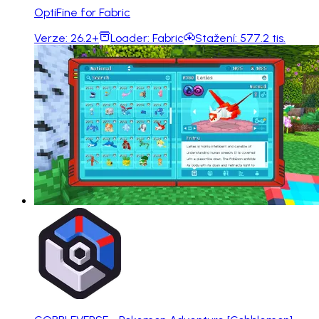
OptiFine for Fabric
Verze:
26.2+
Loader:
Fabric
Stažení:
577.2 tis.