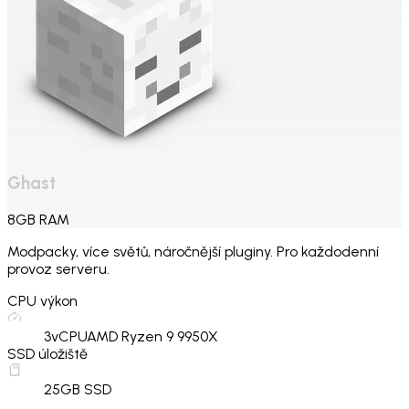
Ghast
8
GB
RAM
Modpacky, více světů, náročnější pluginy. Pro každodenní
provoz serveru.
CPU výkon
3
vCPU
AMD Ryzen 9 9950X
SSD úložiště
25
GB SSD