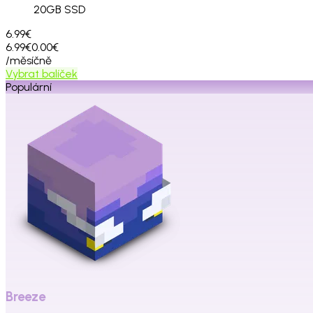
20
GB SSD
6.99€
6.99€
0.00€
/měsíčně
Vybrat balíček
Populární
Breeze