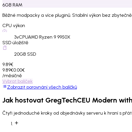
6
GB
RAM
Běžné modpacky a více pluginů. Stabilní výkon bez zbytečně
CPU výkon
3
vCPU
AMD Ryzen 9 9950X
SSD úložiště
20
GB SSD
9.89€
9.89€
0.00€
/měsíčně
Vybrat balíček
Zobrazit porovnání všech balíčků
Jak hostovat
GregTechCEU Modern with 
Čtyři jednoduché kroky od objednávky serveru k hraní s přáte