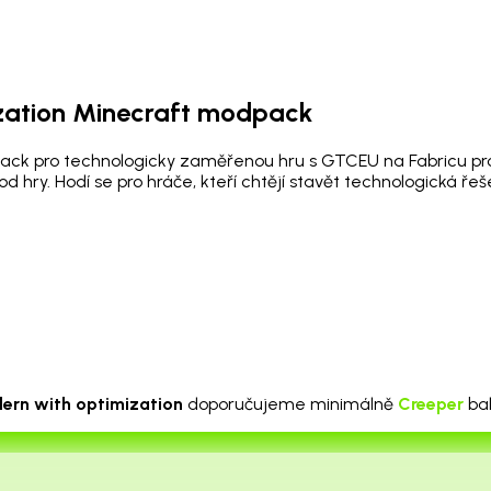
zation Minecraft modpack
k pro technologicky zaměřenou hru s GTCEU na Fabricu pro 
chod hry. Hodí se pro hráče, kteří chtějí stavět technologická
rn with optimization
doporučujeme minimálně
Creeper
bal