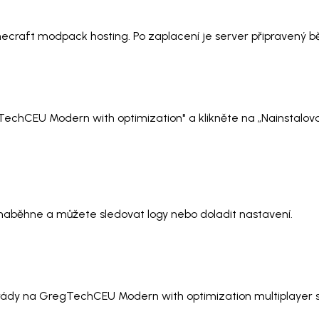
necraft modpack hosting. Po zaplacení je server připravený 
egTechCEU Modern with optimization" a klikněte na „Nainstalo
t naběhne a můžete sledovat logy nebo doladit nastavení.
arády na GregTechCEU Modern with optimization multiplayer se