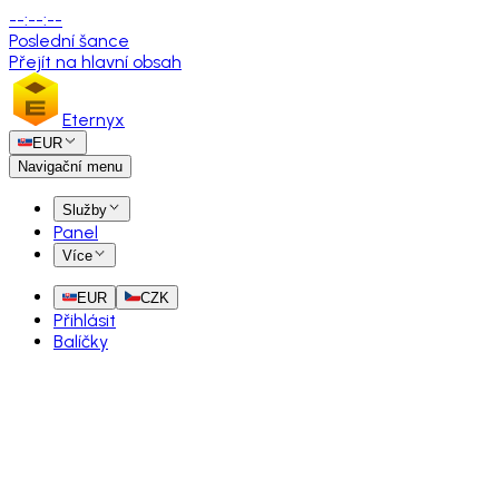
--
:
--
:
--
Poslední šance
Přejít na hlavní obsah
Eternyx
EUR
Navigační menu
Služby
Panel
Více
EUR
CZK
Přihlásit
Balíčky