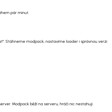
během pár minut.
vat". Stáhneme modpack, nastavíme loader i správnou verzi
rver. Modpack běží na serveru, hráči nic nestahují.