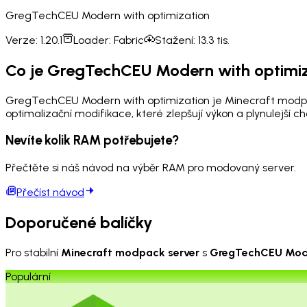
GregTechCEU Modern with optimization
Verze:
1.20.1
Loader:
Fabric
Stažení:
13.3 tis.
Co je GregTechCEU Modern with optimi
GregTechCEU Modern with optimization je Minecraft modpac
optimalizační modifikace, které zlepšují výkon a plynulejší 
Nevíte kolik RAM potřebujete?
Přečtěte si náš návod na výběr RAM pro modovaný server.
Přečíst návod
Doporučené balíčky
Pro stabilní
Minecraft modpack server
s
GregTechCEU Mode
Populární