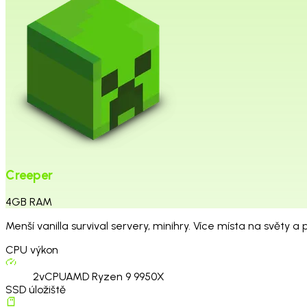
Creeper
4
GB
RAM
Menší vanilla survival servery, minihry. Více místa na světy a p
CPU výkon
2
vCPU
AMD Ryzen 9 9950X
SSD úložiště