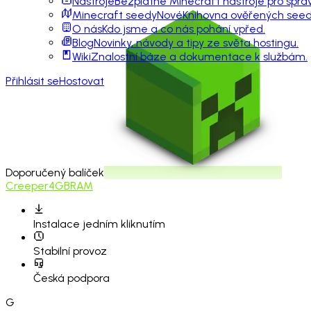
Nástroje
Bezplatné Minecraft nástroje pro sprá
Minecraft seedy
Nové
Knihovna ověřených seedů
O nás
Kdo jsme a co nás pohání vpřed.
Blog
Novinky, návody a tipy ze světa hostingu.
Wiki
Znalostní báze a dokumentace k službám.
Přihlásit se
Hostovat
Doporučený balíček
Creeper
4GB
RAM
Instalace
jedním kliknutím
Stabilní provoz
Česká podpora
G