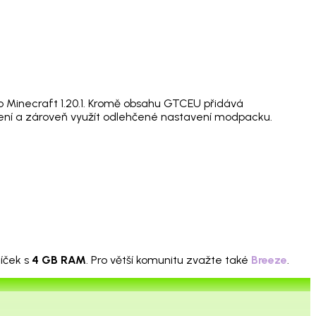
Minecraft 1.20.1. Kromě obsahu GTCEU přidává
 řešení a zároveň využít odlehčené nastavení modpacku.
íček s
4 GB RAM
. Pro větší komunitu zvažte také
Breeze
.