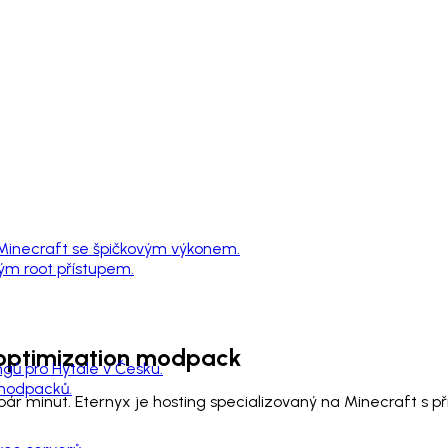
 Minecraft se špičkovým výkonem.
ným root přístupem.
ptimization
modpack
ngů pro Hytale v Česku.
 modpacků.
ár minut. Eternyx je hosting specializovaný na Minecraft s