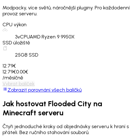
Modpacky, více světů, náročnější pluginy. Pro každodenní
provoz serveru.
CPU výkon
3
vCPU
AMD Ryzen 9 9950X
SSD úložiště
25
GB SSD
12.79€
12.79€
0.00€
/měsíčně
Vybrat balíček
Zobrazit porovnání všech balíčků
Jak hostovat
Flooded City
na
Minecraft serveru
Čtyři jednoduché kroky od objednávky serveru k hraní s
přáteli. Bez ručního stahování souborů.