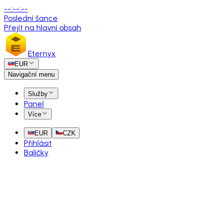
--
:
--
:
--
Poslední šance
Přejít na hlavní obsah
Eternyx
EUR
Navigační menu
Služby
Panel
Více
EUR
CZK
Přihlásit
Balíčky