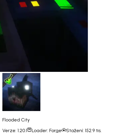
Flooded City
Verze:
1.20.1
Loader:
Forge
Stažení:
152.9 tis.