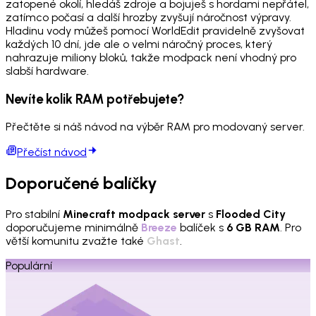
zatopené okolí, hledáš zdroje a bojuješ s hordami nepřátel,
zatímco počasí a další hrozby zvyšují náročnost výpravy.
Hladinu vody můžeš pomocí WorldEdit pravidelně zvyšovat
každých 10 dní, jde ale o velmi náročný proces, který
nahrazuje miliony bloků, takže modpack není vhodný pro
slabší hardware.
Nevíte kolik RAM potřebujete?
Přečtěte si náš návod na výběr RAM pro modovaný server.
Přečíst návod
Doporučené balíčky
Pro stabilní
Minecraft modpack server
s
Flooded City
doporučujeme minimálně
Breeze
balíček s
6 GB RAM
. Pro
větší komunitu zvažte také
Ghast
.
Populární