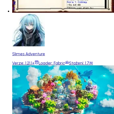
Slimes Adventure
Verze:
1.21.1+
Loader:
Fabric
Stažení:
1.7M