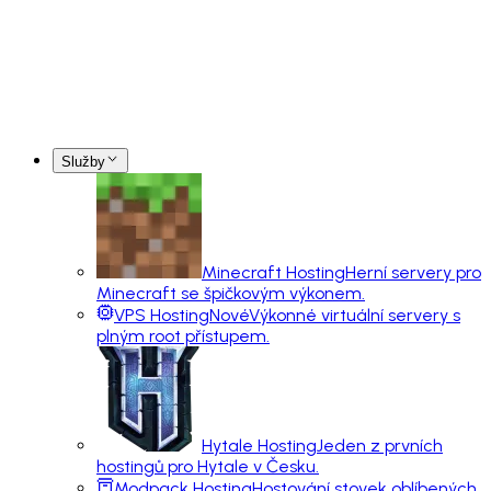
Služby
Minecraft Hosting
Herní servery pro
Minecraft se špičkovým výkonem.
VPS Hosting
Nové
Výkonné virtuální servery s
plným root přístupem.
Hytale Hosting
Jeden z prvních
hostingů pro Hytale v Česku.
Modpack Hosting
Hostování stovek oblíbených