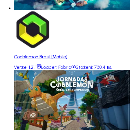
Cobblemon Brasil [Mobile]
Verze:
1.21.1
Loader:
Fabric
Stažení:
738.4 tis.