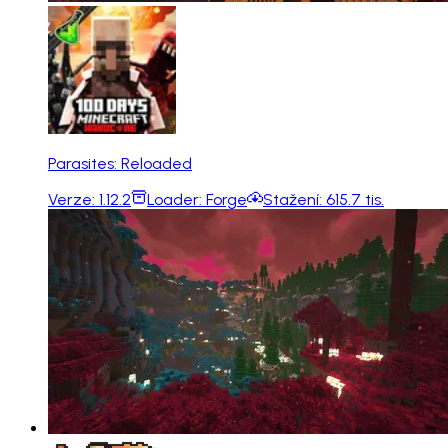
Parasites: Reloaded
Verze:
1.12.2
Loader:
Forge
Stažení:
615.7 tis.