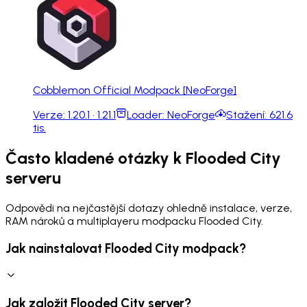
Cobblemon Official Modpack [NeoForge]
Verze:
1.20.1 · 1.21.1
Loader:
NeoForge
Stažení:
621.6
tis.
Často kladené otázky k Flooded City
serveru
Odpovědi na nejčastější dotazy ohledně instalace, verze,
RAM nároků a multiplayeru modpacku Flooded City.
Jak nainstalovat Flooded City modpack?
Jak založit Flooded City server?