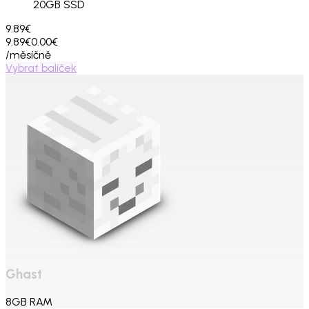
20
GB SSD
9.89€
9.89€
0.00€
/měsíčně
Vybrat balíček
Ghast
8
GB
RAM