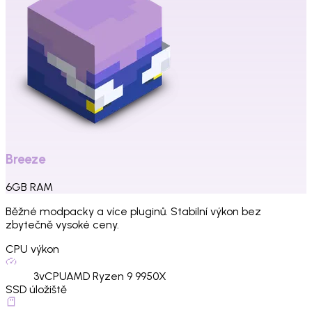
Breeze
6
GB
RAM
Běžné modpacky a více pluginů. Stabilní výkon bez
zbytečně vysoké ceny.
CPU výkon
3
vCPU
AMD Ryzen 9 9950X
SSD úložiště