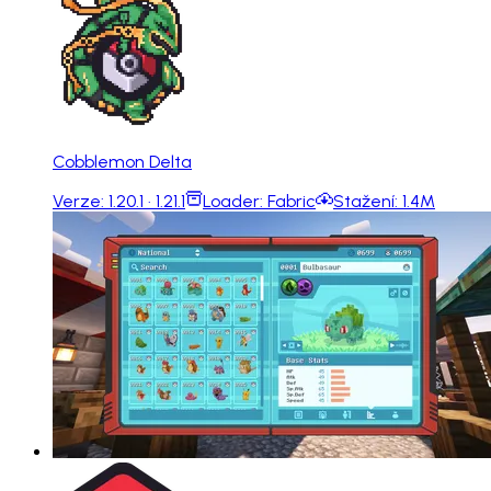
Cobblemon Delta
Verze:
1.20.1 · 1.21.1
Loader:
Fabric
Stažení:
1.4M