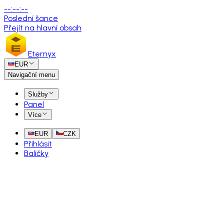
--
:
--
:
--
Poslední šance
Přejít na hlavní obsah
Eternyx
EUR
Navigační menu
Služby
Panel
Více
EUR
CZK
Přihlásit
Balíčky