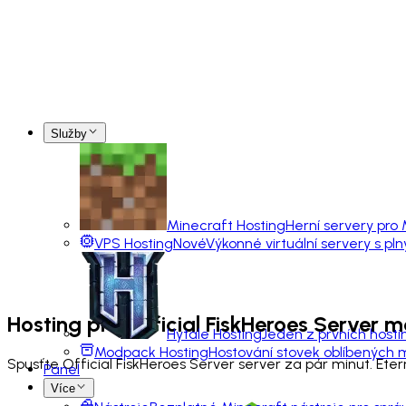
Služby
Minecraft Hosting
Herní servery pro
VPS Hosting
Nové
Výkonné virtuální servery s pl
Hosting pro
Official FiskHeroes Server
m
Hytale Hosting
Jeden z prvních hosti
Modpack Hosting
Hostování stovek oblíbených
Spusťte Official FiskHeroes Server server za pár minut. Et
Panel
Více