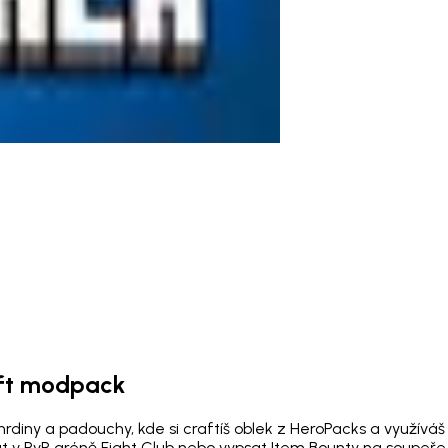
raft modpack
iny a padouchy, kde si craftíš oblek z HeroPacks a využíváš j
 v PvP aréně Fight Club nebo vypsat Item Bounty na soupeře. 