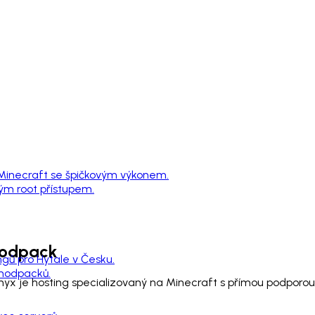
 Minecraft se špičkovým výkonem.
ným root přístupem.
odpack
ngů pro Hytale v Česku.
 modpacků.
ernyx je hosting specializovaný na Minecraft s přímou podpo