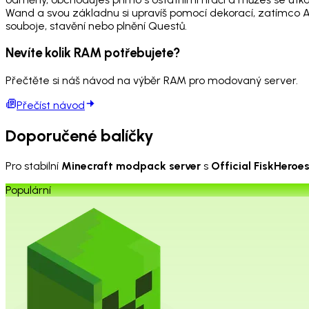
Wand a svou základnu si upravíš pomocí dekorací, zatímco Au
souboje, stavění nebo plnění Questů.
Nevíte kolik RAM potřebujete?
Přečtěte si náš návod na výběr RAM pro modovaný server.
Přečíst návod
Doporučené balíčky
Pro stabilní
Minecraft modpack server
s
Official FiskHeroe
Populární