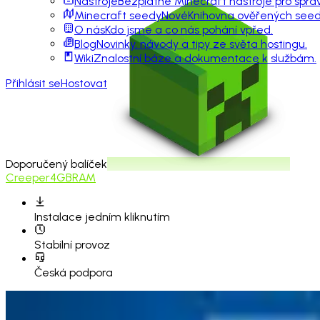
Nástroje
Bezplatné Minecraft nástroje pro sprá
Minecraft seedy
Nové
Knihovna ověřených seedů
O nás
Kdo jsme a co nás pohání vpřed.
Blog
Novinky, návody a tipy ze světa hostingu.
Wiki
Znalostní báze a dokumentace k službám.
Přihlásit se
Hostovat
Doporučený balíček
Creeper
4GB
RAM
Instalace
jedním kliknutím
Stabilní provoz
Česká podpora