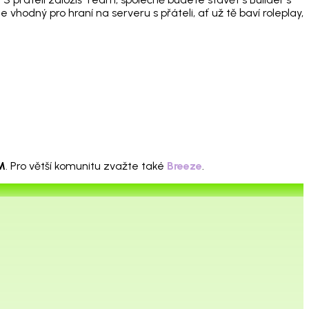
odný pro hraní na serveru s přáteli, ať už tě baví roleplay,
M
. Pro větší komunitu zvažte také
Breeze
.