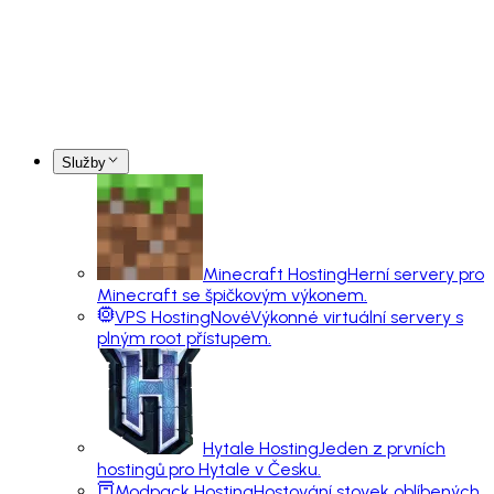
Služby
Minecraft Hosting
Herní servery pro
Minecraft se špičkovým výkonem.
VPS Hosting
Nové
Výkonné virtuální servery s
plným root přístupem.
Hytale Hosting
Jeden z prvních
hostingů pro Hytale v Česku.
Modpack Hosting
Hostování stovek oblíbených