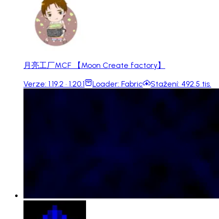
月亮工厂MCF 【Moon Create factory】
Verze:
1.19.2 · 1.20.1
Loader:
Fabric
Stažení:
492.5 tis.