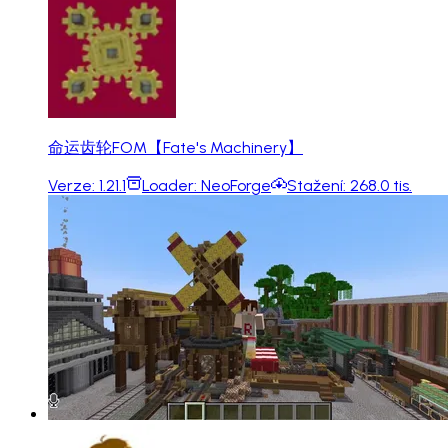
命运齿轮FOM【Fate's Machinery】
Verze:
1.21.1
Loader:
NeoForge
Stažení:
268.0 tis.