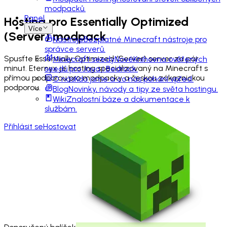
modpacků.
Panel
Hosting pro
Essentially Optimized
Více
(Server)
modpack
Nástroje
Bezplatné Minecraft nástroje pro
správce serverů.
Spusťte Essentially Optimized (Server) server za pár
Minecraft seedy
Nové
Knihovna ověřených
minut. Eternyx je hosting specializovaný na Minecraft s
seedů pro Java i Bedrock.
přímou podporou pro modpacky a českou zákaznickou
O nás
Kdo jsme a co nás pohání vpřed.
podporou.
Blog
Novinky, návody a tipy ze světa hostingu.
Wiki
Znalostní báze a dokumentace k
službám.
Přihlásit se
Hostovat