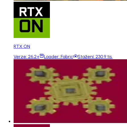
RTX ON
Verze:
26.2+
Loader:
Fabric
Stažení:
230.9 tis.