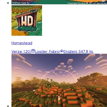
Homestead
Verze:
1.20.1
Loader:
Fabric
Stažení:
547.8 tis.