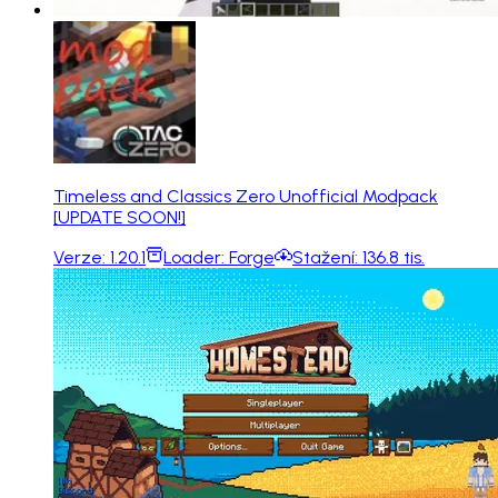
Timeless and Classics Zero Unofficial Modpack
[UPDATE SOON!]
Verze:
1.20.1
Loader:
Forge
Stažení:
136.8 tis.