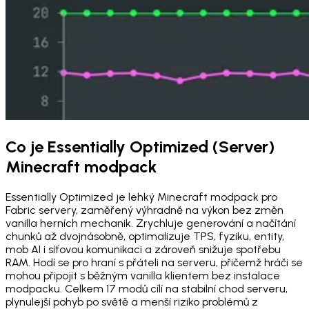
Co je Essentially Optimized (Server)
Minecraft modpack
Essentially Optimized je lehký Minecraft modpack pro
Fabric servery, zaměřený výhradně na výkon bez změn
vanilla herních mechanik. Zrychluje generování a načítání
chunků až dvojnásobně, optimalizuje TPS, fyziku, entity,
mob AI i síťovou komunikaci a zároveň snižuje spotřebu
RAM. Hodí se pro hraní s přáteli na serveru, přičemž hráči se
mohou připojit s běžným vanilla klientem bez instalace
modpacku. Celkem 17 modů cílí na stabilní chod serveru,
plynulejší pohyb po světě a menší riziko problémů z