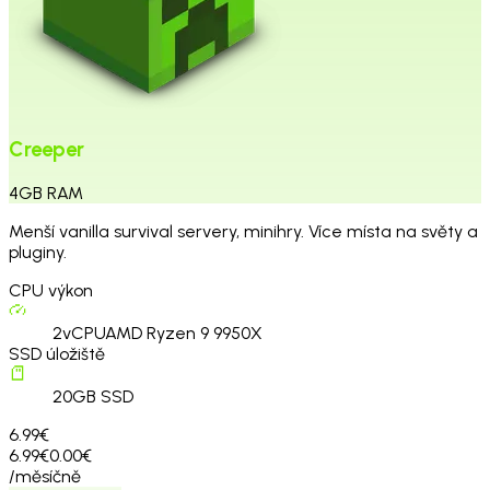
Creeper
4
GB
RAM
Menší vanilla survival servery, minihry. Více místa na světy a
pluginy.
CPU výkon
2
vCPU
AMD Ryzen 9 9950X
SSD úložiště
20
GB SSD
6.99€
6.99€
0.00€
/měsíčně