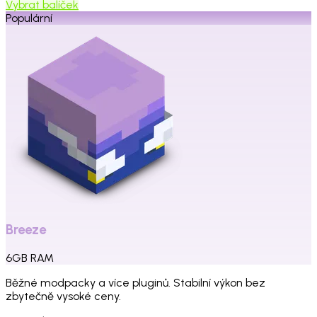
Vybrat balíček
Populární
Breeze
6
GB
RAM
Běžné modpacky a více pluginů. Stabilní výkon bez
zbytečně vysoké ceny.