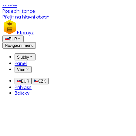
--
:
--
:
--
Poslední šance
Přejít na hlavní obsah
Eternyx
EUR
Navigační menu
Služby
Panel
Více
EUR
CZK
Přihlásit
Balíčky