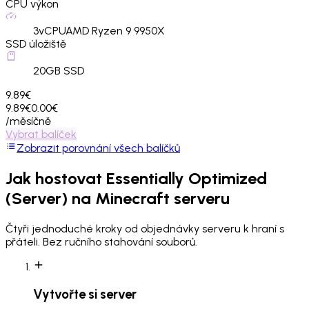
CPU výkon
3
vCPU
AMD Ryzen 9 9950X
SSD úložiště
20
GB SSD
9.89€
9.89€
0.00€
/měsíčně
Vybrat balíček
Zobrazit porovnání všech balíčků
Jak hostovat
Essentially Optimized
(Server)
na Minecraft serveru
Čtyři jednoduché kroky od objednávky serveru k hraní s
přáteli. Bez ručního stahování souborů.
Vytvořte si server