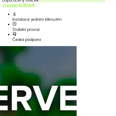
Doporučený balíček
Creeper
4GB
RAM
Instalace
jedním kliknutím
Stabilní provoz
Česká podpora