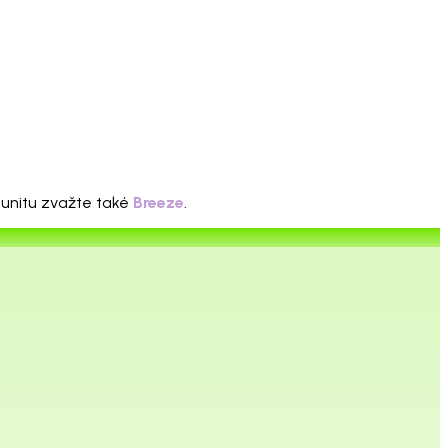
omunitu zvažte také
Breeze
.