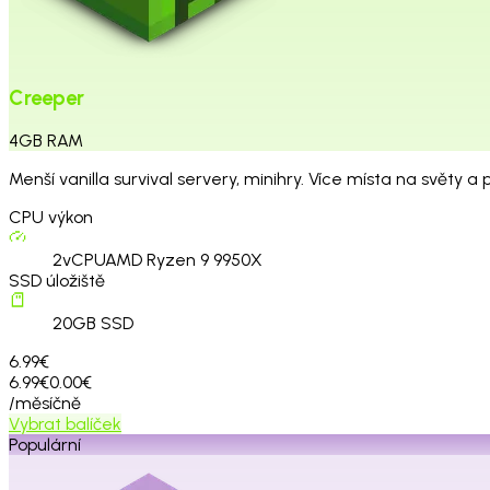
Creeper
4
GB
RAM
Menší vanilla survival servery, minihry. Více místa na světy a p
CPU výkon
2
vCPU
AMD Ryzen 9 9950X
SSD úložiště
20
GB SSD
6.99€
6.99€
0.00€
/měsíčně
Vybrat balíček
Populární