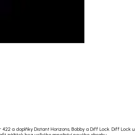
 a doplňky Distant Horizons, Bobby a Diff Lock. Diff Lock umo
raft zážitek bez velkého množství nového obsahu.