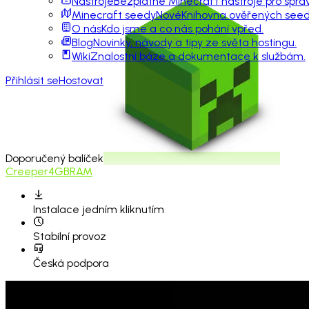
Nástroje
Bezplatné Minecraft nástroje pro sprá
Minecraft seedy
Nové
Knihovna ověřených seedů
O nás
Kdo jsme a co nás pohání vpřed.
Blog
Novinky, návody a tipy ze světa hostingu.
Wiki
Znalostní báze a dokumentace k službám.
Přihlásit se
Hostovat
Doporučený balíček
Creeper
4GB
RAM
Instalace
jedním kliknutím
Stabilní provoz
Česká podpora