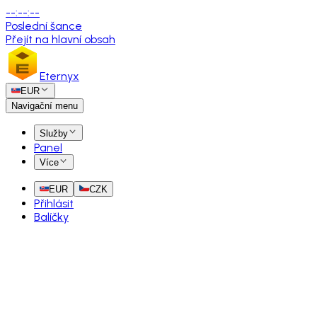
--
:
--
:
--
Poslední šance
Přejít na hlavní obsah
Eternyx
EUR
Navigační menu
Služby
Panel
Více
EUR
CZK
Přihlásit
Balíčky