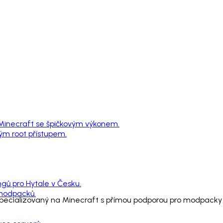
 Minecraft se špičkovým výkonem.
ným root přístupem.
ngů pro Hytale v Česku.
 modpacků.
 specializovaný na Minecraft s přímou podporou pro modpacky