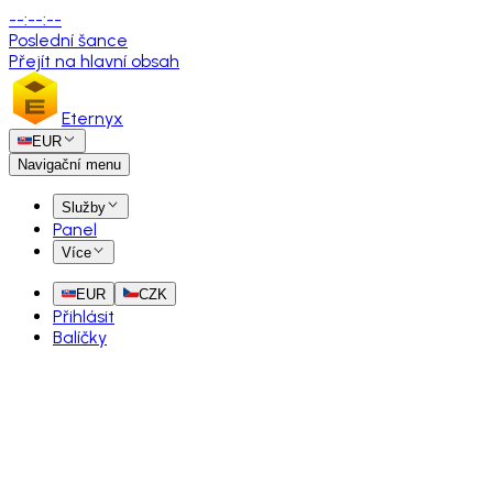
--
:
--
:
--
Poslední šance
Přejít na hlavní obsah
Eternyx
EUR
Navigační menu
Služby
Panel
Více
EUR
CZK
Přihlásit
Balíčky