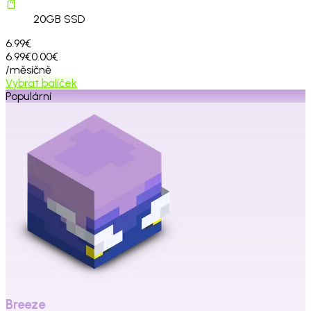
20
GB SSD
6.99€
6.99€
0.00€
/měsíčně
Vybrat balíček
Populární
Breeze