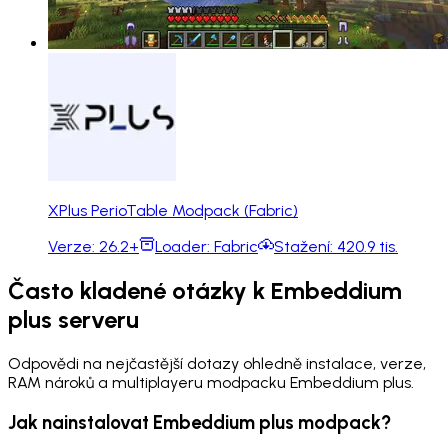
XPlus PerioTable Modpack (Fabric)
Verze:
26.2+
Loader:
Fabric
Stažení:
420.9 tis.
Často kladené otázky k Embeddium
plus serveru
Odpovědi na nejčastější dotazy ohledně instalace, verze,
RAM nároků a multiplayeru modpacku Embeddium plus.
Jak nainstalovat Embeddium plus modpack?