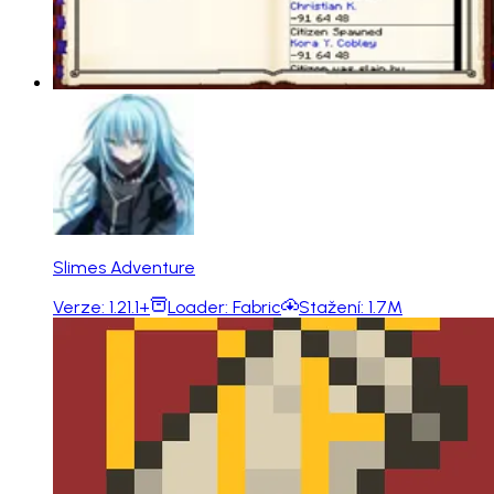
Slimes Adventure
Verze:
1.21.1+
Loader:
Fabric
Stažení:
1.7M