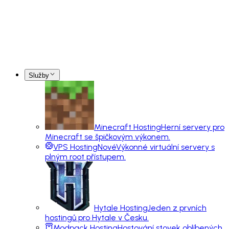
Služby
Minecraft Hosting
Herní servery pro
Minecraft se špičkovým výkonem.
VPS Hosting
Nové
Výkonné virtuální servery s
plným root přístupem.
Hytale Hosting
Jeden z prvních
hostingů pro Hytale v Česku.
Modpack Hosting
Hostování stovek oblíbených