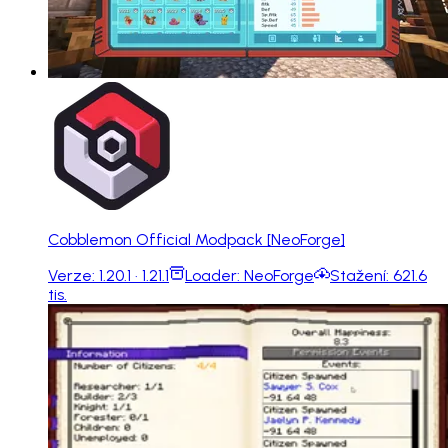
Cobblemon Official Modpack [NeoForge]
Verze:
1.20.1 · 1.21.1
Loader:
NeoForge
Stažení:
621.6
tis.