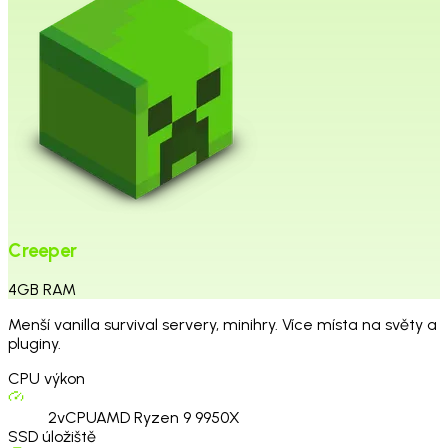
Creeper
4
GB
RAM
Menší vanilla survival servery, minihry. Více místa na světy a
pluginy.
CPU výkon
2
vCPU
AMD Ryzen 9 9950X
SSD úložiště