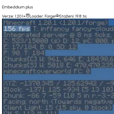
Embeddium plus
Verze:
1.20.1+
Loader:
Forge
Stažení:
19.8 tis.