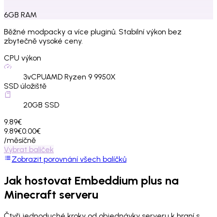
6
GB
RAM
Běžné modpacky a více pluginů. Stabilní výkon bez
zbytečně vysoké ceny.
CPU výkon
3
vCPU
AMD Ryzen 9 9950X
SSD úložiště
20
GB SSD
9.89€
9.89€
0.00€
/měsíčně
Vybrat balíček
Zobrazit porovnání všech balíčků
Jak hostovat
Embeddium plus
na
Minecraft serveru
Čtyři jednoduché kroky od objednávky serveru k hraní s