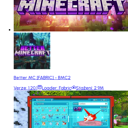
Better MC [FABRIC] - BMC2
Verze:
1.20.1
Loader:
Fabric
Stažení:
2.9M