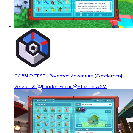
COBBLEVERSE - Pokemon Adventure [Cobblemon]
Verze:
1.21.1
Loader:
Fabric
Stažení:
5.5M