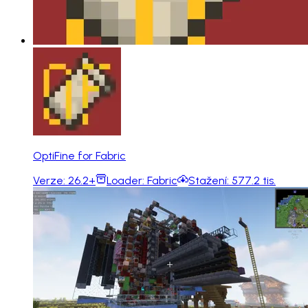
OptiFine for Fabric
Verze:
26.2+
Loader:
Fabric
Stažení:
577.2 tis.