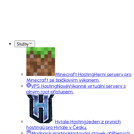
Služby
Minecraft Hosting
Herní servery pro
Minecraft se špičkovým výkonem.
VPS Hosting
Nové
Výkonné virtuální servery s
plným root přístupem.
Hytale Hosting
Jeden z prvních
hostingů pro Hytale v Česku.
Modpack Hosting
Hostování stovek oblíbených