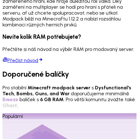
zaměřeného hraní, kde hraje důležitou roli válka. Díky
zaměření na multiplayer se hodí pro hraní s přáteli na
serveru, ať už chcete spolupracovat, nebo se utkat.
Modpack běží na Minecraftu 1.12.2 a nabízí rozsáhlou
kombinaci různých herních prvků.
Nevíte kolik RAM potřebujete?
Přečtěte si náš návod na výběr RAM pro modovaný server.
Přečíst návod
Doporučené balíčky
Pro stabilní
Minecraft modpack server
s
Dysfunctional's
Tech, Bombs, Guns, and War
doporučujeme minimálně
Breeze
balíček s
6 GB RAM
. Pro větší komunitu zvažte také
Ghast
.
Populární