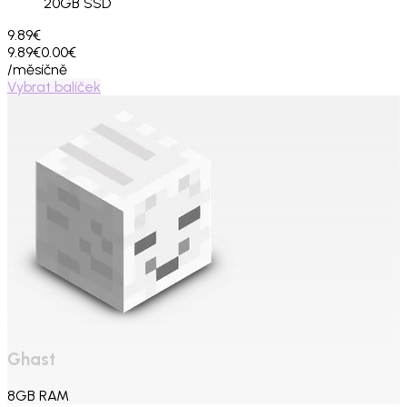
20
GB SSD
9.89€
9.89€
0.00€
/měsíčně
Vybrat balíček
Ghast
8
GB
RAM