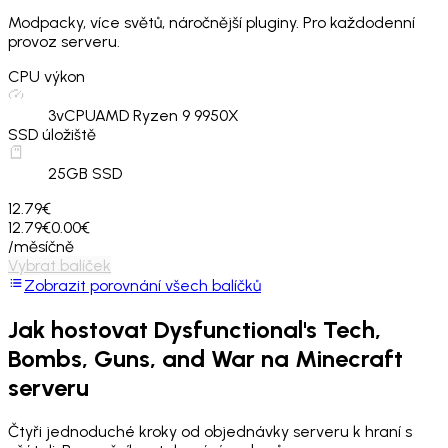
Modpacky, více světů, náročnější pluginy. Pro každodenní
provoz serveru.
CPU výkon
3
vCPU
AMD Ryzen 9 9950X
SSD úložiště
25
GB SSD
12.79€
12.79€
0.00€
/měsíčně
Vybrat balíček
Zobrazit porovnání všech balíčků
Jak hostovat
Dysfunctional's Tech,
Bombs, Guns, and War
na Minecraft
serveru
Čtyři jednoduché kroky od objednávky serveru k hraní s