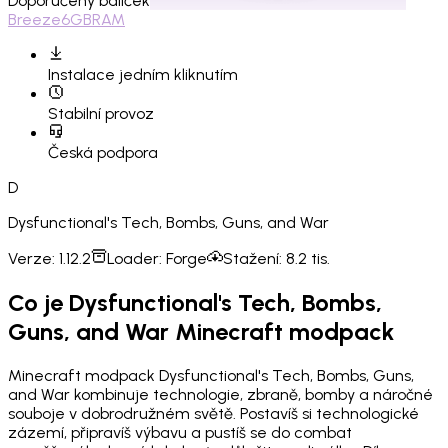
Doporučený balíček
Breeze
6GB
RAM
Instalace
jedním kliknutím
Stabilní provoz
Česká podpora
D
Dysfunctional's Tech, Bombs, Guns, and War
Verze:
1.12.2
Loader:
Forge
Stažení:
8.2 tis.
Co je Dysfunctional's Tech, Bombs,
Guns, and War Minecraft modpack
Minecraft modpack Dysfunctional's Tech, Bombs, Guns,
and War kombinuje technologie, zbraně, bomby a náročné
souboje v dobrodružném světě. Postavíš si technologické
zázemí, připravíš výbavu a pustíš se do combat