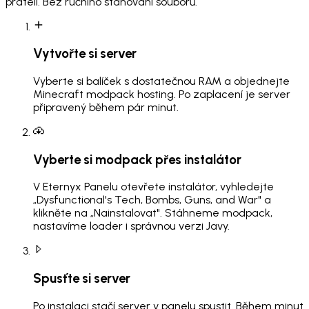
přáteli. Bez ručního stahování souborů.
Vytvořte si server
Vyberte si balíček s dostatečnou RAM a objednejte
Minecraft modpack hosting. Po zaplacení je server
připravený během pár minut.
Vyberte si modpack přes instalátor
V Eternyx Panelu otevřete instalátor, vyhledejte
„Dysfunctional's Tech, Bombs, Guns, and War" a
klikněte na „Nainstalovat". Stáhneme modpack,
nastavíme loader i správnou verzi Javy.
Spusťte si server
Po instalaci stačí server v panelu spustit. Během minut