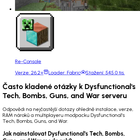
Re-Console
Verze:
26.2+
Loader:
Fabric
Stažení:
545.0 tis.
Často kladené otázky k Dysfunctional's
Tech, Bombs, Guns, and War serveru
Odpovědi na nejčastější dotazy ohledně instalace, verze,
RAM nároků a multiplayeru modpacku Dysfunctional's
Tech, Bombs, Guns, and War.
Jak nainstalovat Dysfunctional's Tech, Bombs,