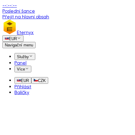
--
:
--
:
--
Poslední šance
Přejít na hlavní obsah
Eternyx
EUR
Navigační menu
Služby
Panel
Více
EUR
CZK
Přihlásit
Balíčky