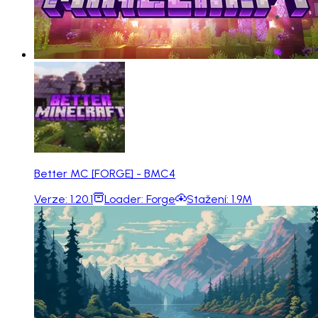
Better MC [FORGE] - BMC4
Verze:
1.20.1
Loader:
Forge
Stažení:
1.9M