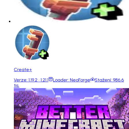
Create+
Verze:
1.19.2 · 1.21.1
Loader:
NeoForge
Stažení:
986.6
tis.