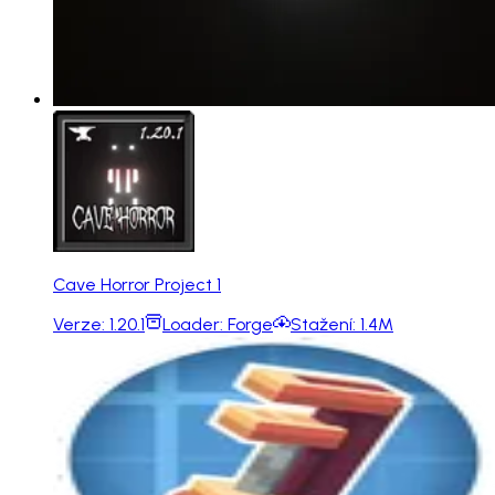
Cave Horror Project 1
Verze:
1.20.1
Loader:
Forge
Stažení:
1.4M