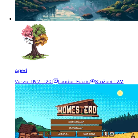
Aged
Verze:
1.19.2 · 1.20.1
Loader:
Fabric
Stažení:
1.2M