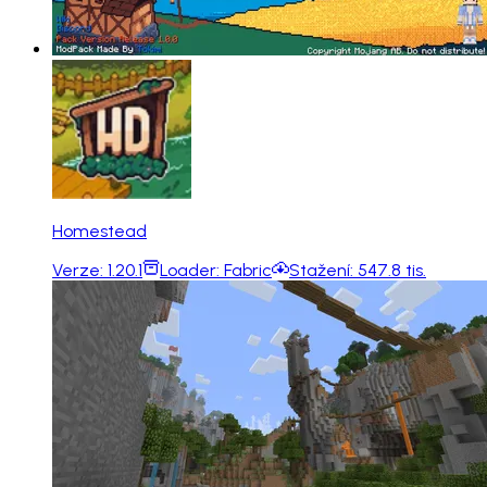
Homestead
Verze:
1.20.1
Loader:
Fabric
Stažení:
547.8 tis.