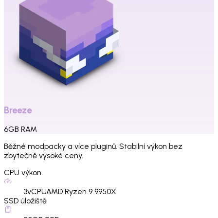
Breeze
6
GB
RAM
Běžné modpacky a více pluginů. Stabilní výkon bez
zbytečně vysoké ceny.
CPU výkon
3
vCPU
AMD Ryzen 9 9950X
SSD úložiště