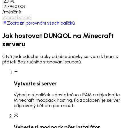
12.79€
12.79€
0.00€
/měsíčně
Vybrat balíček
Zobrazit porovnání všech balíčků
Jak hostovat
DUNQOL
na Minecraft
serveru
Čtyři jednoduché kroky od objednávky serveru k hraní s
přáteli. Bez ručního stahování souborů.
Vytvořte si server
Vyberte si balíček s dostatečnou RAM a objednejte
Minecraft modpack hosting. Po zaplacení je server
připravený během pár minut.
Vyberte si modpack přes instalátor