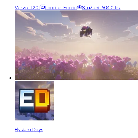
Verze:
1.20.1
Loader:
Fabric
Stažení:
604.0 tis.
Elysium Days