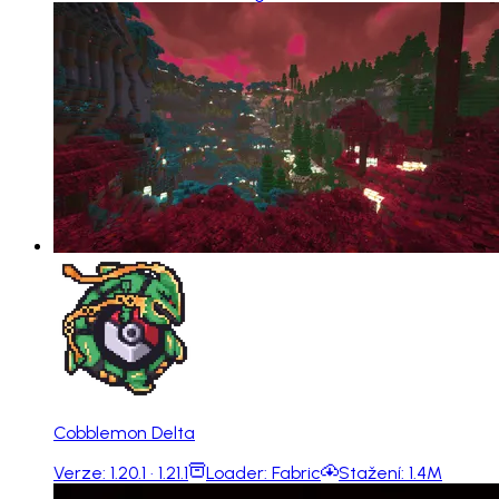
Cobblemon Delta
Verze:
1.20.1 · 1.21.1
Loader:
Fabric
Stažení:
1.4M