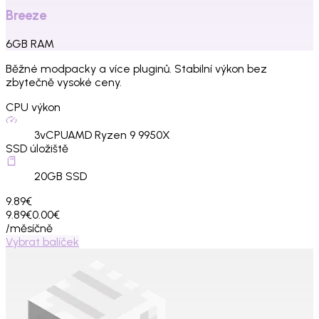
Breeze
6
GB
RAM
Běžné modpacky a více pluginů. Stabilní výkon bez
zbytečně vysoké ceny.
CPU výkon
3
vCPU
AMD Ryzen 9 9950X
SSD úložiště
20
GB SSD
9.89€
9.89€
0.00€
/měsíčně
Vybrat balíček