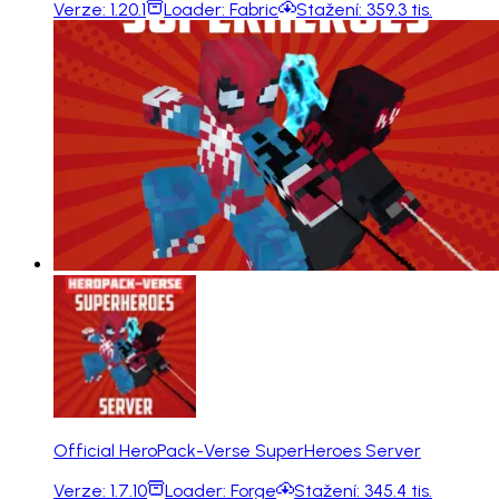
Verze:
1.20.1
Loader:
Fabric
Stažení:
359.3 tis.
Official HeroPack-Verse SuperHeroes Server
Verze:
1.7.10
Loader:
Forge
Stažení:
345.4 tis.