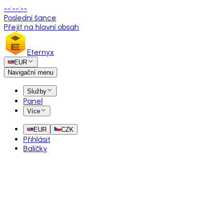
--
:
--
:
--
Poslední šance
Přejít na hlavní obsah
Eternyx
EUR
Navigační menu
Služby
Panel
Více
EUR
CZK
Přihlásit
Balíčky