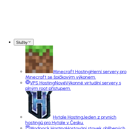
Služby
Minecraft Hosting
Herní servery pro
Minecraft se špičkovým výkonem.
VPS Hosting
Nové
Výkonné virtuální servery s
plným root přístupem.
Hytale Hosting
Jeden z prvních
hostingů pro Hytale v Česku.
Modpack Hosting
Hostování stovek oblíbených