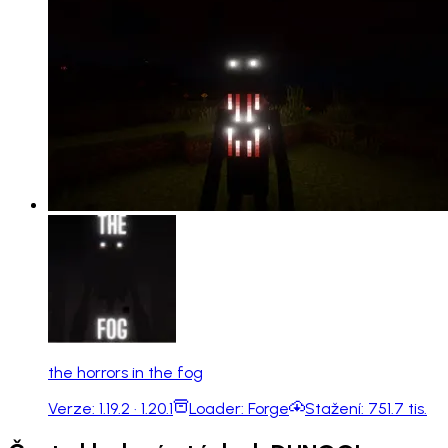
the horrors in the fog
Verze:
1.19.2 · 1.20.1
Loader:
Forge
Stažení:
751.7 tis.