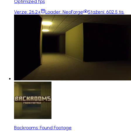
Optimized fps
Verze:
26.2+
Loader:
NeoForge
Stažení:
602.5 tis.
Backrooms: Found Footage