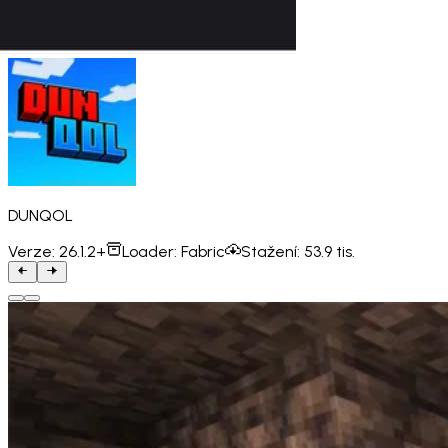
DUNQOL
Verze:
26.1.2+
Loader:
Fabric
Stažení:
53.9 tis.