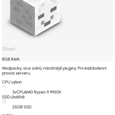
Ghast
8
GB
RAM
Modpacky, více světů, náročnější pluginy. Pro každodenní
provoz serveru.
CPU výkon
3
vCPU
AMD Ryzen 9 9950X
SSD úložiště
25
GB SSD