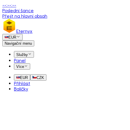
--
:
--
:
--
Poslední šance
Přejít na hlavní obsah
Eternyx
EUR
Navigační menu
Služby
Panel
Více
EUR
CZK
Přihlásit
Balíčky