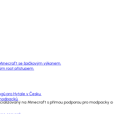
 Minecraft se špičkovým výkonem.
ným root přístupem.
ngů pro Hytale v Česku.
 modpacků.
pecializovaný na Minecraft s přímou podporou pro modpacky a