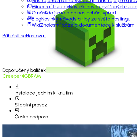
Nástroje
Bezplatné Minecraft nástroje pro sprá
Minecraft seedy
Nové
Knihovna ověřených seedů
O nás
Kdo jsme a co nás pohání vpřed.
Blog
Novinky, návody a tipy ze světa hostingu.
Wiki
Znalostní báze a dokumentace k službám.
Přihlásit se
Hostovat
Doporučený balíček
Creeper
4GB
RAM
Instalace
jedním kliknutím
Stabilní provoz
Česká podpora