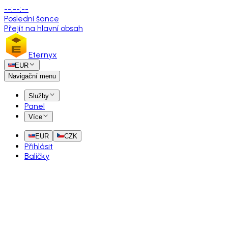
--
:
--
:
--
Poslední šance
Přejít na hlavní obsah
Eternyx
EUR
Navigační menu
Služby
Panel
Více
EUR
CZK
Přihlásit
Balíčky