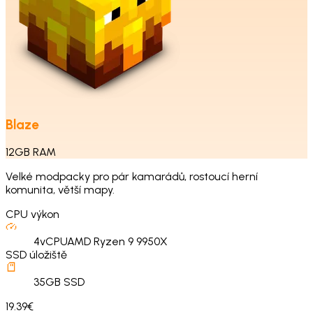
Blaze
12
GB
RAM
Velké modpacky pro pár kamarádů, rostoucí herní
komunita, větší mapy.
CPU výkon
4
vCPU
AMD Ryzen 9 9950X
SSD úložiště
35
GB SSD
19.39€