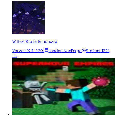
Wither Storm Enhanced
Verze:
1.19.4 · 1.20.1
Loader:
NeoForge
Stažení:
122.1
tis.