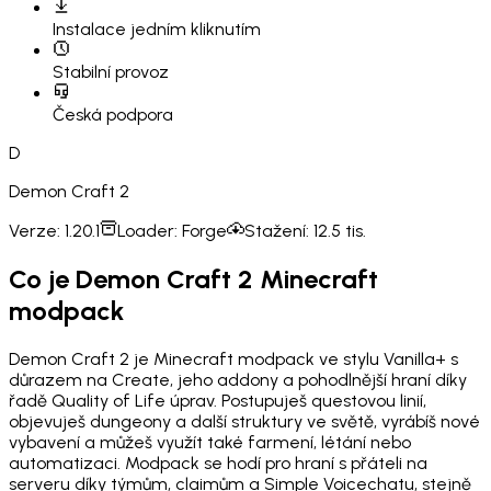
Instalace
jedním kliknutím
Stabilní provoz
Česká podpora
D
Demon Craft 2
Verze:
1.20.1
Loader:
Forge
Stažení:
12.5 tis.
Co je Demon Craft 2 Minecraft
modpack
Demon Craft 2 je Minecraft modpack ve stylu Vanilla+ s
důrazem na Create, jeho addony a pohodlnější hraní díky
řadě Quality of Life úprav. Postupuješ questovou linií,
objevuješ dungeony a další struktury ve světě, vyrábíš nové
vybavení a můžeš využít také farmení, létání nebo
automatizaci. Modpack se hodí pro hraní s přáteli na
serveru díky týmům, claimům a Simple Voicechatu, stejně