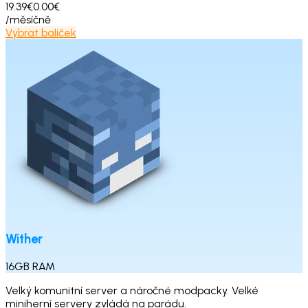
19.39€
0.00€
/měsíčně
Vybrat balíček
Wither
16
GB
RAM
Velký komunitní server a náročné modpacky. Velké
miniherní servery zvládá na parádu.