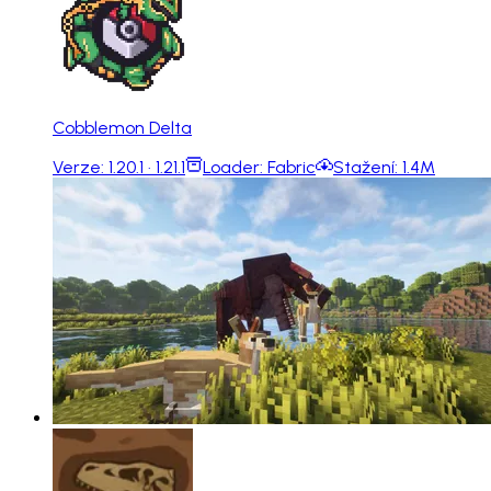
Cobblemon Delta
Verze:
1.20.1 · 1.21.1
Loader:
Fabric
Stažení:
1.4M