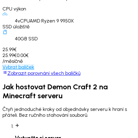
CPU výkon
4
vCPU
AMD Ryzen 9 9950X
SSD úložiště
40
GB SSD
25.99€
25.99€
0.00€
/měsíčně
Vybrat balíček
Zobrazit porovnání všech balíčků
Jak hostovat
Demon Craft 2
na
Minecraft serveru
Čtyři jednoduché kroky od objednávky serveru k hraní s
přáteli. Bez ručního stahování souborů.