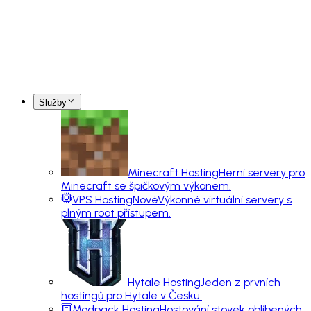
Služby
Minecraft Hosting
Herní servery pro
Minecraft se špičkovým výkonem.
VPS Hosting
Nové
Výkonné virtuální servery s
plným root přístupem.
Hytale Hosting
Jeden z prvních
hostingů pro Hytale v Česku.
Modpack Hosting
Hostování stovek oblíbených