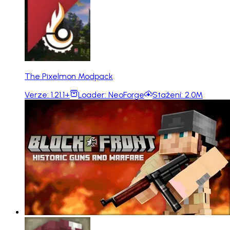
The Pixelmon Modpack
Verze:
1.21.1+
Loader:
NeoForge
Stažení:
2.0M