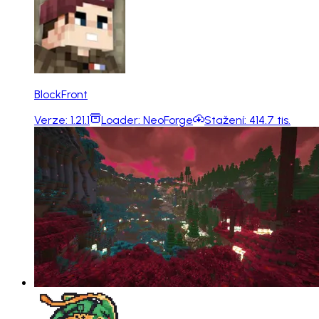
BlockFront
Verze:
1.21.1
Loader:
NeoForge
Stažení:
414.7 tis.