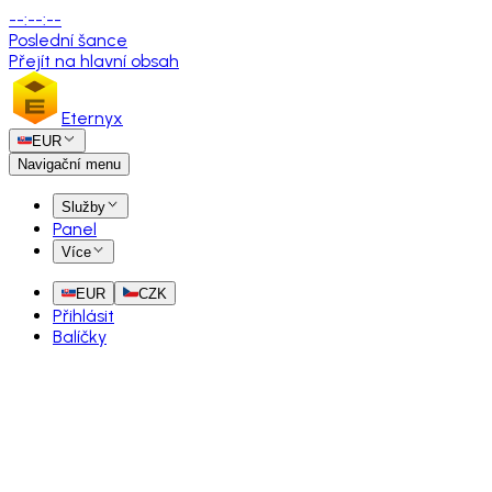
--
:
--
:
--
Poslední šance
Přejít na hlavní obsah
Eternyx
EUR
Navigační menu
Služby
Panel
Více
EUR
CZK
Přihlásit
Balíčky