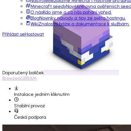
Nástroje
Bezplatné Minecraft nástroje pro sprá
Minecraft seedy
Nové
Knihovna ověřených seedů
O nás
Kdo jsme a co nás pohání vpřed.
Blog
Novinky, návody a tipy ze světa hostingu.
Wiki
Znalostní báze a dokumentace k službám.
Přihlásit se
Hostovat
Doporučený balíček
Breeze
6GB
RAM
Instalace
jedním kliknutím
Stabilní provoz
Česká podpora