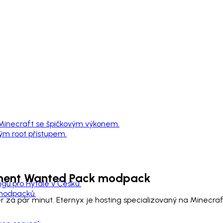
 Minecraft se špičkovým výkonem.
ným root přístupem.
ment Wanted Pack
modpack
ngů pro Hytale v Česku.
 modpacků.
 za pár minut. Eternyx je hosting specializovaný na Minecr