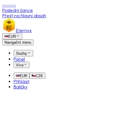
--
:
--
:
--
Poslední šance
Přejít na hlavní obsah
Eternyx
EUR
Navigační menu
Služby
Panel
Více
EUR
CZK
Přihlásit
Balíčky