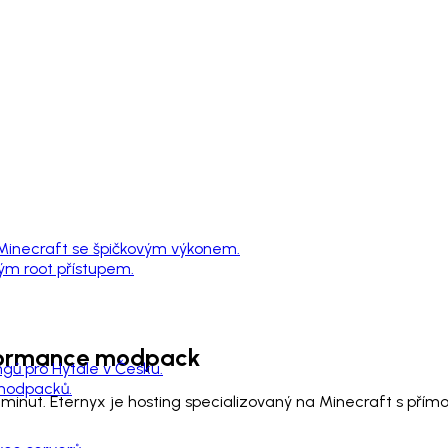
 Minecraft se špičkovým výkonem.
ným root přístupem.
formance
modpack
ngů pro Hytale v Česku.
 modpacků.
minut. Eternyx je hosting specializovaný na Minecraft s př