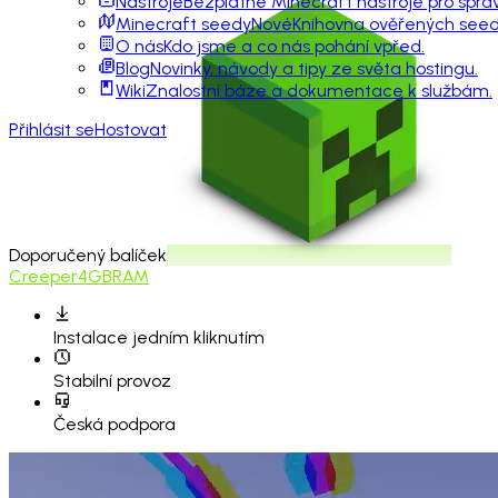
Nástroje
Bezplatné Minecraft nástroje pro sprá
Minecraft seedy
Nové
Knihovna ověřených seedů
O nás
Kdo jsme a co nás pohání vpřed.
Blog
Novinky, návody a tipy ze světa hostingu.
Wiki
Znalostní báze a dokumentace k službám.
Přihlásit se
Hostovat
Doporučený balíček
Creeper
4GB
RAM
Instalace
jedním kliknutím
Stabilní provoz
Česká podpora