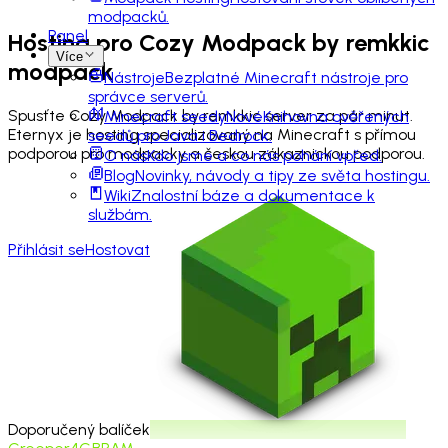
modpacků.
Panel
Hosting pro
Cozy Modpack by remkkic
Více
modpack
Nástroje
Bezplatné Minecraft nástroje pro
správce serverů.
Spusťte Cozy Modpack by remkkic server za pár minut.
Minecraft seedy
Nové
Knihovna ověřených
Eternyx je hosting specializovaný na Minecraft s přímou
seedů pro Java i Bedrock.
podporou pro modpacky a českou zákaznickou podporou.
O nás
Kdo jsme a co nás pohání vpřed.
Blog
Novinky, návody a tipy ze světa hostingu.
Wiki
Znalostní báze a dokumentace k
službám.
Přihlásit se
Hostovat
Doporučený balíček