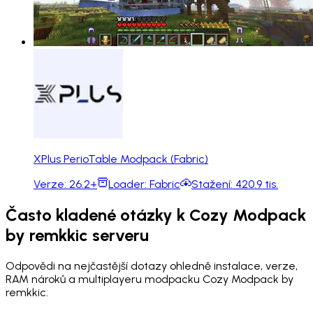
XPlus PerioTable Modpack (Fabric)
Verze:
26.2+
Loader:
Fabric
Stažení:
420.9 tis.
Často kladené otázky k Cozy Modpack
by remkkic serveru
Odpovědi na nejčastější dotazy ohledně instalace, verze,
RAM nároků a multiplayeru modpacku Cozy Modpack by
remkkic.