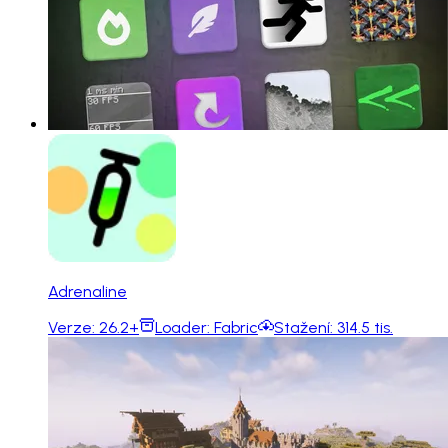
Adrenaline
Verze:
26.2+
Loader:
Fabric
Stažení:
314.5 tis.