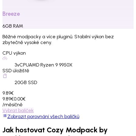
Breeze
6
GB
RAM
Běžné modpacky a více pluginů. Stabilní výkon bez
zbytečně vysoké ceny.
CPU výkon
3
vCPU
AMD Ryzen 9 9950X
SSD úložiště
20
GB SSD
9.89€
9.89€
0.00€
/měsíčně
Vybrat balíček
Zobrazit porovnání všech balíčků
Jak hostovat
Cozy Modpack by