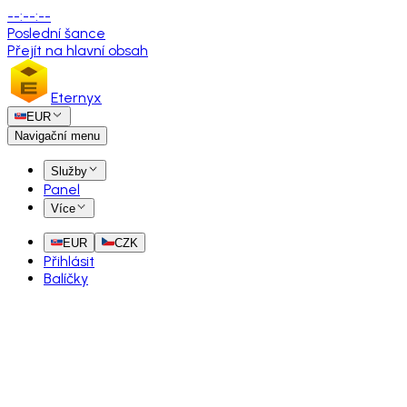
--
:
--
:
--
Poslední šance
Přejít na hlavní obsah
Eternyx
EUR
Navigační menu
Služby
Panel
Více
EUR
CZK
Přihlásit
Balíčky