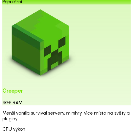
Populární
Creeper
4
GB
RAM
Menší vanilla survival servery, minihry. Více místa na světy a
pluginy.
CPU výkon