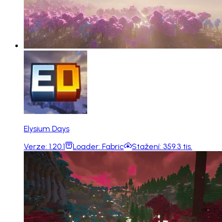
Elysium Days
Verze:
1.20.1
Loader:
Fabric
Stažení:
359.3 tis.