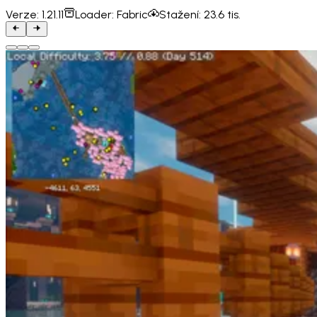
Verze:
1.21.11
Loader:
Fabric
Stažení:
23.6 tis.