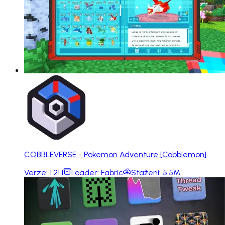
COBBLEVERSE - Pokemon Adventure [Cobblemon]
Verze:
1.21.1
Loader:
Fabric
Stažení:
5.5M