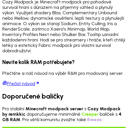
Cozy Modpack je Minecraft modpack pro pohodové
survival hraní s důrazem na příjemný vzhled a plynulý
výkon. Využiješ shadery Bliss, Complementary Unbound
nebo Mellow, dynamické osvětlení, lepší textury a plynulejší
animace. O výkon se starají Sodium, Entity Culling, Iris a
RenderScale, zatímco Xaero's Minimap, World Map,
Inventory Profiles Next nebo Shulker Box Tooltip usnadní
každodenní hraní. Hodí se pro streamery i hráče, kteří chtějí
lehký a estetický Fabric modpack pro vlastní survival
dobrodružství.
Nevíte kolik RAM potřebujete?
Přečtěte si náš návod na výběr RAM pro modovaný server.
Přečíst návod
Doporučené balíčky
Pro stabilní
Minecraft modpack server
s
Cozy Modpack
by remkkic
doporučujeme minimálně
Creeper
balíček s
4
GB RAM
. Pro větší komunitu zvažte také
Breeze
.