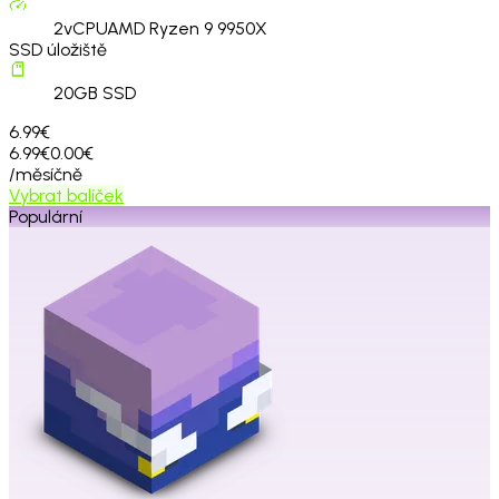
2
vCPU
AMD Ryzen 9 9950X
SSD úložiště
20
GB SSD
6.99€
6.99€
0.00€
/měsíčně
Vybrat balíček
Populární