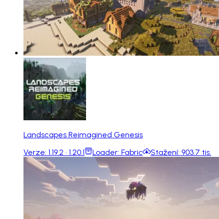
Landscapes Reimagined Genesis
Verze:
1.19.2 · 1.20.1
Loader:
Fabric
Stažení:
903.7 tis.