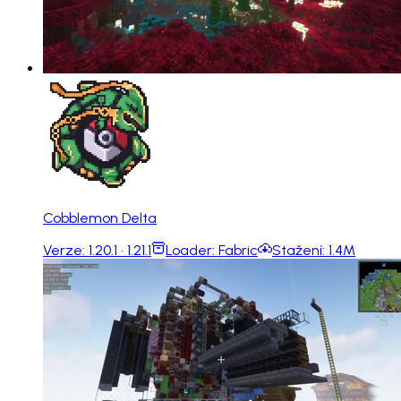
Cobblemon Delta
Verze:
1.20.1 · 1.21.1
Loader:
Fabric
Stažení:
1.4M