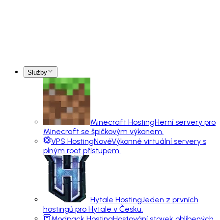
Služby
Minecraft Hosting
Herní servery pro
Minecraft se špičkovým výkonem.
VPS Hosting
Nové
Výkonné virtuální servery s
plným root přístupem.
Hytale Hosting
Jeden z prvních
hostingů pro Hytale v Česku.
Modpack Hosting
Hostování stovek oblíbených