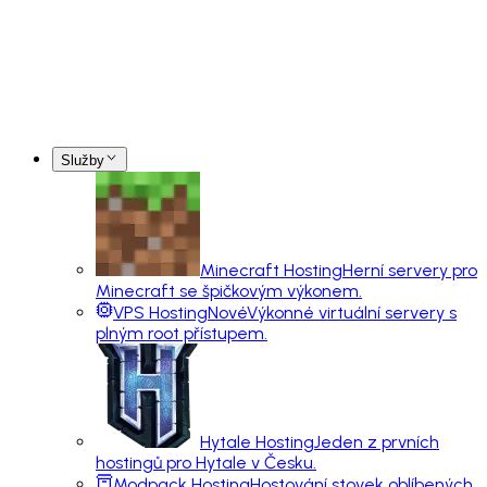
Služby
Minecraft Hosting
Herní servery pro
Minecraft se špičkovým výkonem.
VPS Hosting
Nové
Výkonné virtuální servery s
plným root přístupem.
Hytale Hosting
Jeden z prvních
hostingů pro Hytale v Česku.
Modpack Hosting
Hostování stovek oblíbených