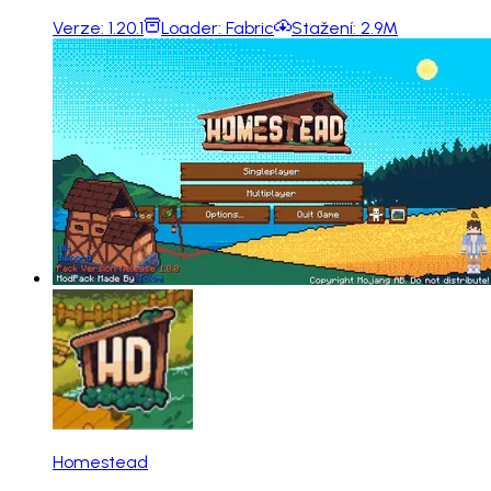
Verze:
1.20.1
Loader:
Fabric
Stažení:
2.9M
Homestead