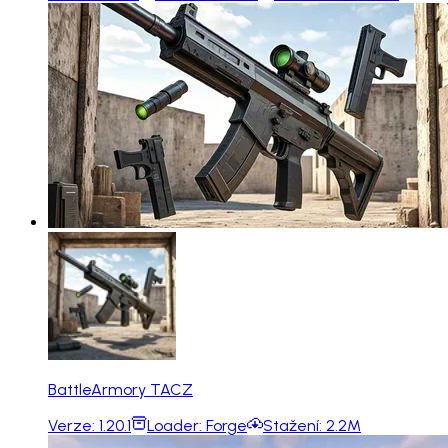
BattleArmory TACZ
Verze:
1.20.1
Loader:
Forge
Stažení:
2.2M