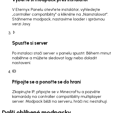
V Eternyx Panelu otevřete instalátor, vyhledejte
„controller compatibility" a klikněte na „Nainstalovat".
Stáhneme modpack, nastavíme loader i správnou
verzi Javy.
Spusťte si server
Po instalaci stačí server v panelu spustit. Během minut
naběhne a můžete sledovat logy nebo doladit
nastavení.
Připojte se a ponořte se do hraní
Zkopírujte IP, připojte se v Minecraftu a pozvěte
kamarády na controller compatibility multiplayer
server. Modpack běží na serveru, hráči nic nestahují.
Další oblíbené modpacky