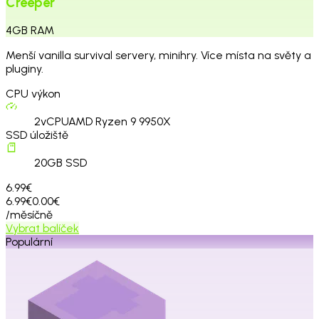
Creeper
4
GB
RAM
Menší vanilla survival servery, minihry. Více místa na světy a
pluginy.
CPU výkon
2
vCPU
AMD Ryzen 9 9950X
SSD úložiště
20
GB SSD
6.99€
6.99€
0.00€
/měsíčně
Vybrat balíček
Populární