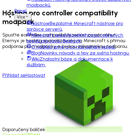
modpacků.
Panel
Hosting pro
controller compatibility
Více
modpack
Nástroje
Bezplatné Minecraft nástroje pro
správce serverů.
Spusťte controller compatibility server za pár minut.
Minecraft seedy
Nové
Knihovna ověřených
Eternyx je hosting specializovaný na Minecraft s přímou
seedů pro Java i Bedrock.
podporou pro modpacky a českou zákaznickou podporou.
O nás
Kdo jsme a co nás pohání vpřed.
Blog
Novinky, návody a tipy ze světa hostingu.
Wiki
Znalostní báze a dokumentace k
službám.
Přihlásit se
Hostovat
Doporučený balíček