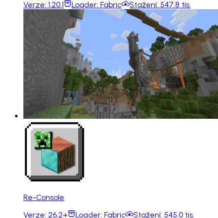
Verze:
1.20.1
Loader:
Fabric
Stažení:
547.8 tis.
Re-Console
Verze:
26.2+
Loader:
Fabric
Stažení:
545.0 tis.