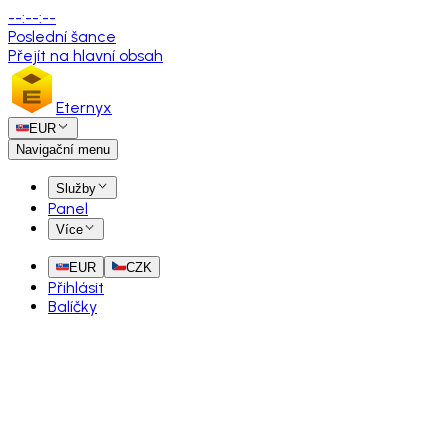
--
:
--
:
--
Poslední šance
Přejít na hlavní obsah
Eternyx
EUR
Navigační menu
Služby
Panel
Více
EUR
CZK
Přihlásit
Balíčky