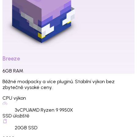
Breeze
6
GB
RAM
Běžné modpacky a více pluginů. Stabilní výkon bez
zbytečně vysoké ceny.
CPU výkon
3
vCPU
AMD Ryzen 9 9950X
SSD úložiště
20
GB SSD