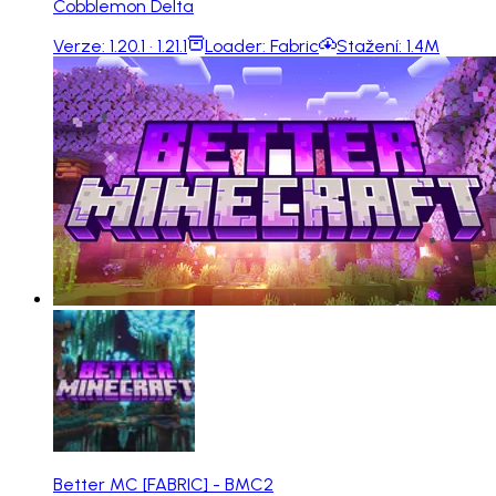
Cobblemon Delta
Verze:
1.20.1 · 1.21.1
Loader:
Fabric
Stažení:
1.4M
Better MC [FABRIC] - BMC2