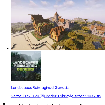
Landscapes Reimagined Genesis
Verze:
1.19.2 · 1.20.1
Loader:
Fabric
Stažení:
903.7 tis.