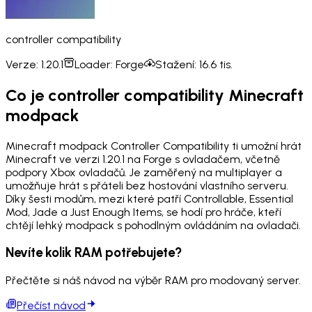
controller compatibility
Verze:
1.20.1
Loader:
Forge
Stažení:
16.6 tis.
Co je controller compatibility Minecraft
modpack
Minecraft modpack Controller Compatibility ti umožní hrát
Minecraft ve verzi 1.20.1 na Forge s ovladačem, včetně
podpory Xbox ovladačů. Je zaměřený na multiplayer a
umožňuje hrát s přáteli bez hostování vlastního serveru.
Díky šesti modům, mezi které patří Controllable, Essential
Mod, Jade a Just Enough Items, se hodí pro hráče, kteří
chtějí lehký modpack s pohodlným ovládáním na ovladači.
Nevíte kolik RAM potřebujete?
Přečtěte si náš návod na výběr RAM pro modovaný server.
Přečíst návod